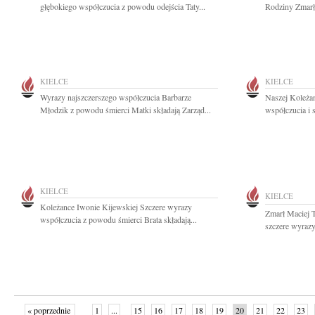
głębokiego współczucia z powodu odejścia Taty...
Rodziny Zmarłe
KIELCE
KIELCE
Wyrazy najszczerszego współczucia Barbarze
Naszej Koleża
Młodzik z powodu śmierci Matki składają Zarząd...
współczucia i 
KIELCE
KIELCE
Koleżance Iwonie Kijewskiej Szczere wyrazy
Zmarł Maciej To
współczucia z powodu śmierci Brata składają...
szczere wyrazy
« poprzednie
1
...
15
16
17
18
19
20
21
22
23