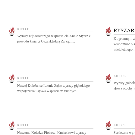
KIELCE
RYSZAR
Wyrazy najszczerszego współczucia Annie Styrcz z
Z ogromnym ża
powodu śmierci Ojca składają Zarząd i...
wiadomość o ś
wieloletniego,..
KIELCE
KIELCE
Wyrazy głęboki
Naszej Koleżance Iwonie Zając wyrazy głębokiego
słowa otuchy w
współczucia i słowa wsparcia w trudnych...
KIELCE
KIELCE
Naszemu Koledze Piotrowi Kmiecikowi wyrazy
Serdeczne wyra