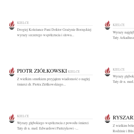
KIELCE
KIELCE
Drogiej Koleżance Pani Doktor Grażynie Borzęckiej
Wyrazy najgłę
wyrazy szczerego współczucia i słowa...
Taty Arkadiusz
PIOTR ZIÓŁKOWSKI
KIELCE
KIELCE
Wyrazy głębok
Z wielkim smutkiem przyjąłem wiadomość o nagłej
Taty dr n. med
śmierci dr. Piotra Ziółkowskiego...
KIELCE
RYSZAR
Wyrazy głębokiego współczucia z powodu śmierci
Z wielkim ból
Taty dr n. med. Edwardowi Pietrzykowi -...
Rodzinie i Bli