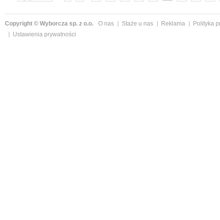
»
Copyright © Wyborcza sp. z o.o.
O nas
Staże u nas
Reklama
Polityka 
Ustawienia prywatności