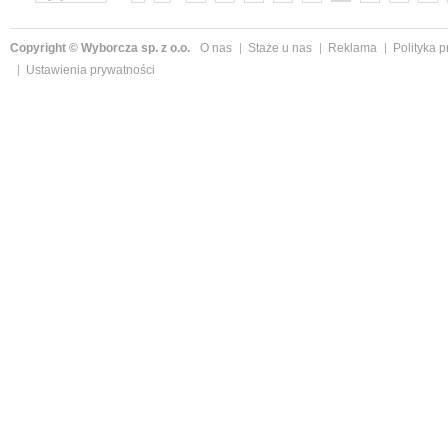
»
Copyright © Wyborcza sp. z o.o.
O nas
Staże u nas
Reklama
Polityka 
Ustawienia prywatności