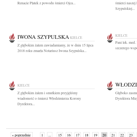
Renacie Płatek z powodu śmierci Ojca...
śmierci naszej
Szypulskiej...
IWONA SZYPULSKA
KIELCE
KIELCE
Pani lek. med.
Z głębokim żalem zawiadamiamy, że w dniu 15 lipca
szczerego współ
2018 roku zmarła Notariusz Iwona Szypulska...
WŁODZI
KIELCE
Z głębokim żalem i smutkiem przyjęliśmy
Głęboko zasmu
wiadomość o śmierci Włodzimierza Korony
Dyrektora Miej
Dyrektora...
« poprzednie
1
...
15
16
17
18
19
20
21
22
23