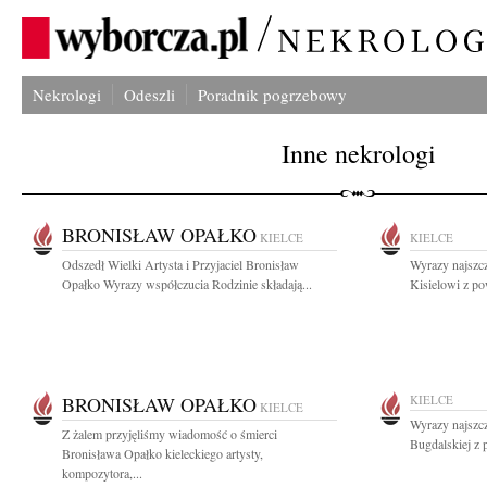
Nekrologi
Odeszli
Poradnik pogrzebowy
Inne nekrologi
BRONISŁAW OPAŁKO
KIELCE
KIELCE
Odszedł Wielki Artysta i Przyjaciel Bronisław
Wyrazy najszc
Opałko Wyrazy współczucia Rodzinie składają...
Kisielowi z po
BRONISŁAW OPAŁKO
KIELCE
KIELCE
Wyrazy najszc
Z żalem przyjęliśmy wiadomość o śmierci
Bugdalskiej z 
Bronisława Opałko kieleckiego artysty,
kompozytora,...