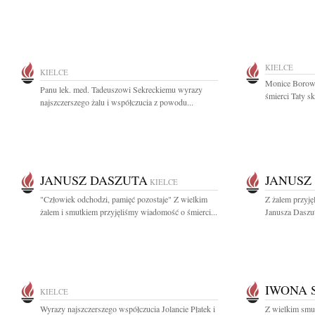
KIELCE
KIELCE
Monice Borowi
Panu lek. med. Tadeuszowi Sekreckiemu wyrazy
śmierci Taty sk
najszczerszego żalu i współczucia z powodu...
JANUSZ DASZUTA
JANUSZ
KIELCE
"Człowiek odchodzi, pamięć pozostaje" Z wielkim
Z żalem przyję
żalem i smutkiem przyjęliśmy wiadomość o śmierci...
Janusza Daszut
IWONA 
KIELCE
Wyrazy najszczerszego współczucia Jolancie Płatek i
Z wielkim smu