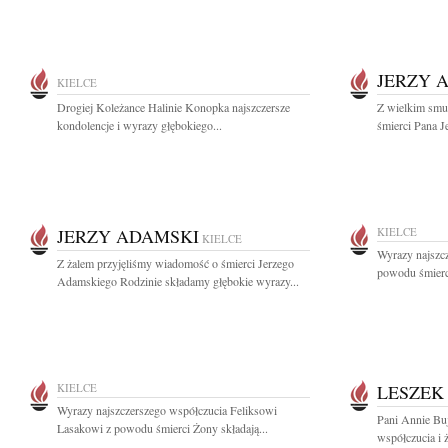
JERZY 
KIELCE
Drogiej Koleżance Halinie Konopka najszczersze
Z wielkim smu
kondolencje i wyrazy głębokiego...
śmierci Pana J
JERZY ADAMSKI
KIELCE
KIELCE
Wyrazy najszc
Z żalem przyjęliśmy wiadomość o śmierci Jerzego
powodu śmierci
Adamskiego Rodzinie składamy głębokie wyrazy...
KIELCE
LESZEK
Wyrazy najszczerszego współczucia Feliksowi
Pani Annie Bu
Lasakowi z powodu śmierci Żony składają...
współczucia i 