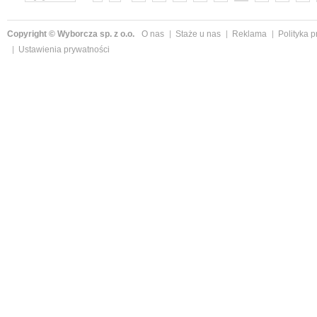
»
Copyright © Wyborcza sp. z o.o.
O nas
Staże u nas
Reklama
Polityka 
Ustawienia prywatności