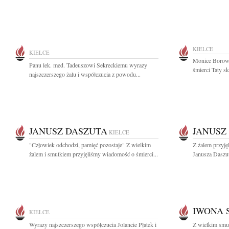
KIELCE
KIELCE
Monice Borowi
Panu lek. med. Tadeuszowi Sekreckiemu wyrazy
śmierci Taty sk
najszczerszego żalu i współczucia z powodu...
JANUSZ DASZUTA
JANUSZ
KIELCE
"Człowiek odchodzi, pamięć pozostaje" Z wielkim
Z żalem przyję
żalem i smutkiem przyjęliśmy wiadomość o śmierci...
Janusza Daszut
IWONA 
KIELCE
Wyrazy najszczerszego współczucia Jolancie Płatek i
Z wielkim smu