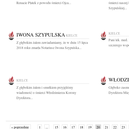
Renacie Płatek z powodu śmierci Ojca...
śmierci naszej
Szypulskiej...
IWONA SZYPULSKA
KIELCE
KIELCE
Pani lek. med.
Z głębokim żalem zawiadamiamy, że w dniu 15 lipca
szczerego współ
2018 roku zmarła Notariusz Iwona Szypulska...
WŁODZI
KIELCE
Z głębokim żalem i smutkiem przyjęliśmy
Głęboko zasmu
wiadomość o śmierci Włodzimierza Korony
Dyrektora Miej
Dyrektora...
« poprzednie
1
...
15
16
17
18
19
20
21
22
23