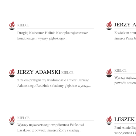
JERZY 
KIELCE
Drogiej Koleżance Halinie Konopka najszczersze
Z wielkim smu
kondolencje i wyrazy głębokiego...
śmierci Pana J
JERZY ADAMSKI
KIELCE
KIELCE
Wyrazy najszc
Z żalem przyjęliśmy wiadomość o śmierci Jerzego
powodu śmierci
Adamskiego Rodzinie składamy głębokie wyrazy...
KIELCE
LESZEK
Wyrazy najszczerszego współczucia Feliksowi
Pani Annie Bu
Lasakowi z powodu śmierci Żony składają...
współczucia i 