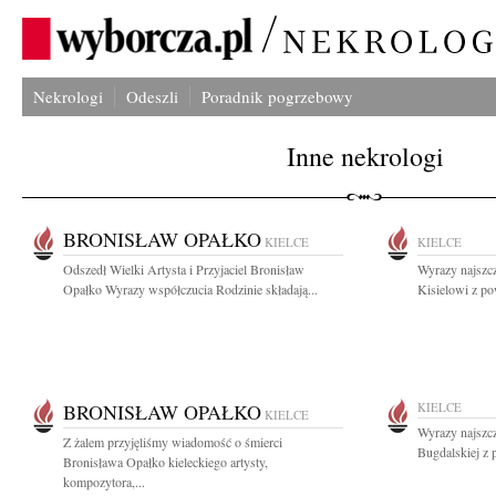
Nekrologi
Odeszli
Poradnik pogrzebowy
Inne nekrologi
BRONISŁAW OPAŁKO
KIELCE
KIELCE
Odszedł Wielki Artysta i Przyjaciel Bronisław
Wyrazy najszc
Opałko Wyrazy współczucia Rodzinie składają...
Kisielowi z po
BRONISŁAW OPAŁKO
KIELCE
KIELCE
Wyrazy najszc
Z żalem przyjęliśmy wiadomość o śmierci
Bugdalskiej z 
Bronisława Opałko kieleckiego artysty,
kompozytora,...