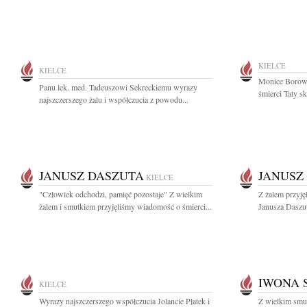
KIELCE
KIELCE
Monice Borowi
Panu lek. med. Tadeuszowi Sekreckiemu wyrazy
śmierci Taty sk
najszczerszego żalu i współczucia z powodu...
JANUSZ DASZUTA
JANUSZ
KIELCE
"Człowiek odchodzi, pamięć pozostaje" Z wielkim
Z żalem przyję
żalem i smutkiem przyjęliśmy wiadomość o śmierci...
Janusza Daszut
IWONA 
KIELCE
Wyrazy najszczerszego współczucia Jolancie Płatek i
Z wielkim smu