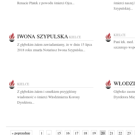
Renacie Płatek z powodu śmierci Ojca...
śmierci naszej
Szypulskiej...
IWONA SZYPULSKA
KIELCE
KIELCE
Pani lek. med.
Z głębokim żalem zawiadamiamy, że w dniu 15 lipca
szczerego współ
2018 roku zmarła Notariusz Iwona Szypulska...
WŁODZI
KIELCE
Z głębokim żalem i smutkiem przyjęliśmy
Głęboko zasmu
wiadomość o śmierci Włodzimierza Korony
Dyrektora Miej
Dyrektora...
« poprzednie
1
...
15
16
17
18
19
20
21
22
23