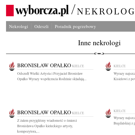
Nekrologi
Odeszli
Poradnik pogrzebowy
Inne nekrologi
BRONISŁAW OPAŁKO
KIELCE
KIELCE
Odszedł Wielki Artysta i Przyjaciel Bronisław
Wyrazy najszc
Opałko Wyrazy współczucia Rodzinie składają...
Kisielowi z po
BRONISŁAW OPAŁKO
KIELCE
KIELCE
Wyrazy najszc
Z żalem przyjęliśmy wiadomość o śmierci
Bugdalskiej z 
Bronisława Opałko kieleckiego artysty,
kompozytora,...