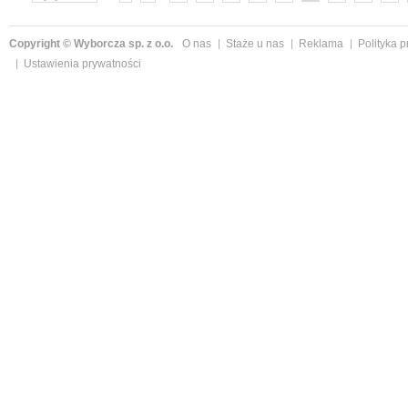
»
Copyright © Wyborcza sp. z o.o.
O nas
Staże u nas
Reklama
Polityka 
Ustawienia prywatności