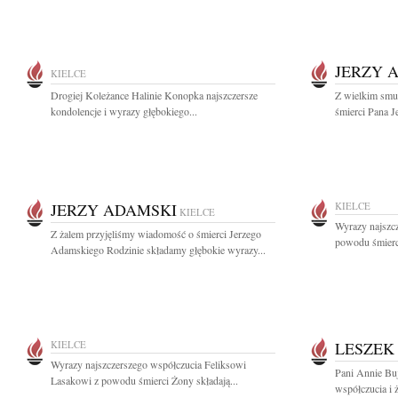
JERZY 
KIELCE
Drogiej Koleżance Halinie Konopka najszczersze
Z wielkim smu
kondolencje i wyrazy głębokiego...
śmierci Pana J
JERZY ADAMSKI
KIELCE
KIELCE
Wyrazy najszc
Z żalem przyjęliśmy wiadomość o śmierci Jerzego
powodu śmierci
Adamskiego Rodzinie składamy głębokie wyrazy...
KIELCE
LESZEK
Wyrazy najszczerszego współczucia Feliksowi
Pani Annie Bu
Lasakowi z powodu śmierci Żony składają...
współczucia i 