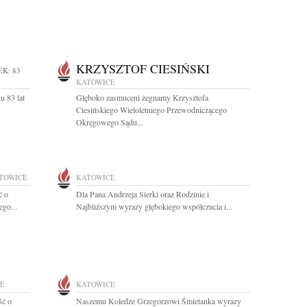
KRZYSZTOF CIESIŃSKI
EK: 83
KATOWICE
u 83 lat
Głęboko zasmuceni żegnamy Krzysztofa
Ciesińskiego Wieloletniego Przewodniczącego
Okręgowego Sądu...
TOWICE
KATOWICE
ć o
Dla Pana Andrzeja Sierki oraz Rodzinie i
ego...
Najbliższym wyrazy głębokiego współczucia i...
E
KATOWICE
ść o
Naszemu Koledze Grzegorzowi Śmietanka wyrazy