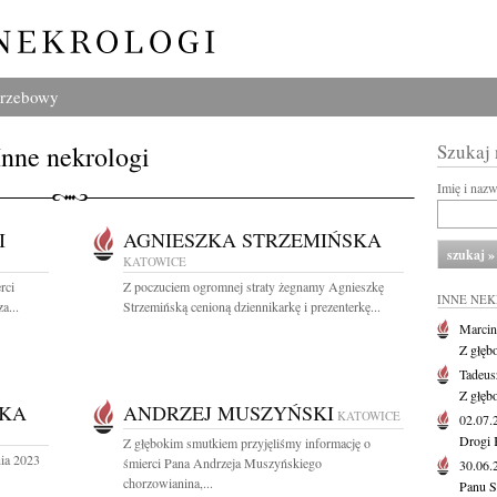
grzebowy
Inne nekrologi
Szukaj
Imię i naz
I
AGNIESZKA STRZEMIŃSKA
KATOWICE
rci
Z poczuciem ogromnej straty żegnamy Agnieszkę
INNE NE
a...
Strzemińską cenioną dziennikarkę i prezenterkę...
Marcin
Z głęb
Tadeus
Z głęb
SKA
ANDRZEJ MUSZYŃSKI
KATOWICE
02.07
Drogi 
Z głębokim smutkiem przyjęliśmy informację o
nia 2023
śmierci Pana Andrzeja Muszyńskiego
30.06
chorzowianina,...
Panu S