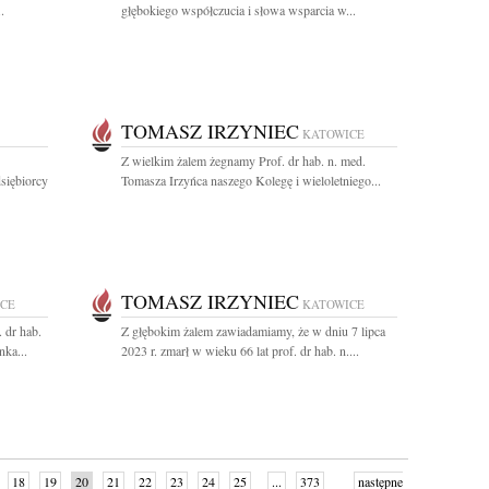
.
głębokiego współczucia i słowa wsparcia w...
TOMASZ IRZYNIEC
KATOWICE
Z wielkim żalem żegnamy Prof. dr hab. n. med.
siębiorcy
Tomasza Irzyńca naszego Kolegę i wieloletniego...
TOMASZ IRZYNIEC
CE
KATOWICE
 dr hab.
Z głębokim żalem zawiadamiamy, że w dniu 7 lipca
nka...
2023 r. zmarł w wieku 66 lat prof. dr hab. n....
18
19
20
21
22
23
24
25
...
373
następne