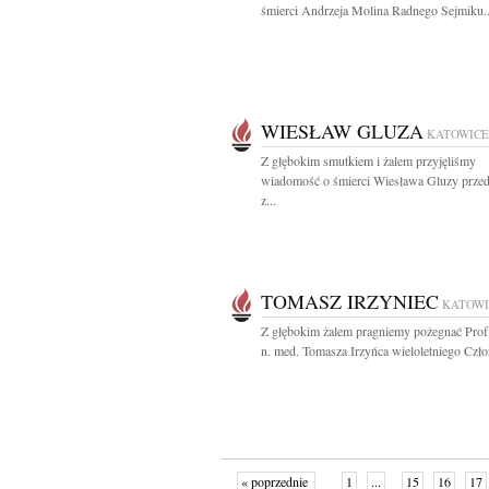
śmierci Andrzeja Molina Radnego Sejmiku..
WIESŁAW GLUZA
KATOWICE
Z głębokim smutkiem i żalem przyjęliśmy
wiadomość o śmierci Wiesława Gluzy przed
z...
TOMASZ IRZYNIEC
KATOWI
Z głębokim żalem pragniemy pożegnać Prof.
n. med. Tomasza Irzyńca wieloletniego Czło
« poprzednie
1
...
15
16
17