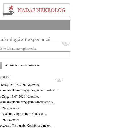
 nekrologów i wspomnień
wisko lub numer ogłoszenia:
+ szukanie zaawansowane
KROLOGI
 Kurek
24.07.2026
Katowice
okim smutkiem przyjęliśmy wiadomość o...
z Zając
15.07.2026
Katowice
okim smutkiem przyjąłem wiadomość o...
.2026
Katowice
Krystianie z ogromnym smutkiem...
.2026
Katowice
ędziemu Trybunału Konstytucyjnego ...