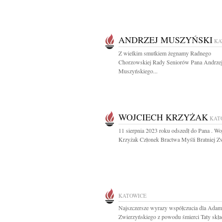
ANDRZEJ MUSZYŃSKI
KA
Z wielkim smutkiem żegnamy Radnego
Chorzowskiej Rady Seniorów Pana Andrze
Muszyńskiego...
WOJCIECH KRZYŻAK
KAT
11 sierpnia 2023 roku odszedł do Pana . Wo
Krzyżak Członek Bractwa Myśli Bratniej Zw
KATOWICE
Najszczersze wyrazy współczucia dla Adam
Zwierzyńskiego z powodu śmierci Taty skład