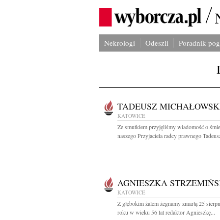
Nekrologi
Odeszli
Poradnik po
TADEUSZ MICHAŁOWSK
KATOWICE
Ze smutkiem przyjęliśmy wiadomość o śmie
naszego Przyjaciela radcy prawnego Tadeusz
AGNIESZKA STRZEMIŃ
KATOWICE
Z głębokim żalem żegnamy zmarłą 25 sierp
roku w wieku 56 lat redaktor Agnieszkę...