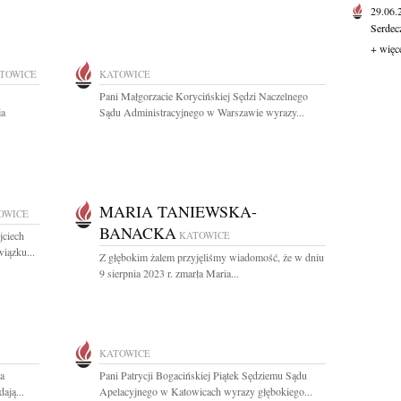
29.06
Serdec
+ więc
TOWICE
KATOWICE
Pani Małgorzacie Korycińskiej Sędzi Naczelnego
ja
Sądu Administracyjnego w Warszawie wyrazy...
MARIA TANIEWSKA-
OWICE
BANACKA
jciech
KATOWICE
iązku...
Z głębokim żalem przyjęliśmy wiadomość, że w dniu
9 sierpnia 2023 r. zmarła Maria...
KATOWICE
a
Pani Patrycji Bogacińskiej Piątek Sędziemu Sądu
ają...
Apelacyjnego w Katowicach wyrazy głębokiego...