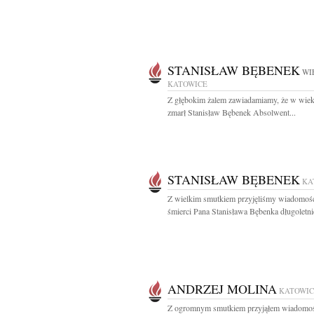
STANISŁAW BĘBENEK
WI
KATOWICE
Z głębokim żalem zawiadamiamy, że w wiek
zmarł Stanisław Bębenek Absolwent...
STANISŁAW BĘBENEK
KA
Z wielkim smutkiem przyjęliśmy wiadomoś
śmierci Pana Stanisława Bębenka długoletni
ANDRZEJ MOLINA
KATOWIC
Z ogromnym smutkiem przyjąłem wiadomo