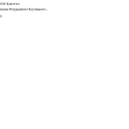
.2026
Katowice
znemu Przyjacielowi Krystianowi...
ej