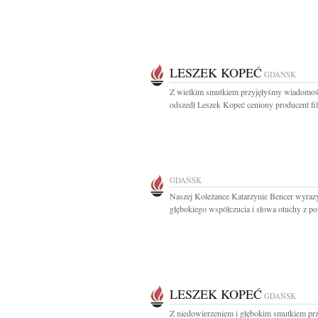
LESZEK KOPEĆ
GDAŃSK
Z wielkim smutkiem przyjęłyśmy wiadomoś
odszedł Leszek Kopeć ceniony producent fi
GDAŃSK
Naszej Koleżance Katarzynie Bencer wyraz
głębokiego współczucia i słowa otuchy z p
LESZEK KOPEĆ
GDAŃSK
Z niedowierzeniem i głębokim smutkiem pr