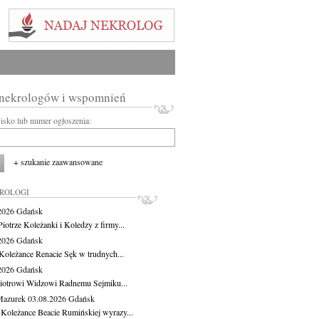
 nekrologów i wspomnień
wisko lub numer ogłoszenia:
+ szukanie zaawansowane
KROLOGI
.2026
Gdańsk
iotrze Koleżanki i Koledzy z firmy...
.2026
Gdańsk
Koleżance Renacie Sęk w trudnych...
.2026
Gdańsk
iotrowi Widzowi Radnemu Sejmiku...
Mazurek
03.08.2026
Gdańsk
 Koleżance Beacie Rumińskiej wyrazy...