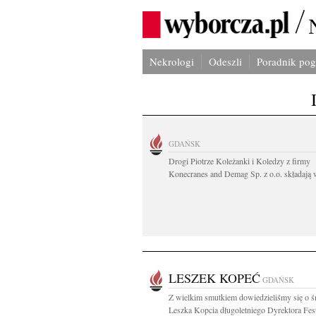
Nekrologi
Odeszli
Poradnik po
GDAŃSK
Drogi Piotrze Koleżanki i Koledzy z firmy
Konecranes and Demag Sp. z o.o. składają w
LESZEK KOPEĆ
GDAŃSK
Z wielkim smutkiem dowiedzieliśmy się o ś
Leszka Kopcia długoletniego Dyrektora Fest