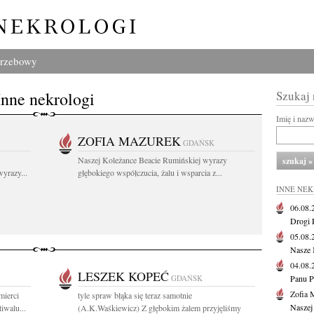
grzebowy
Inne nekrologi
Szukaj
Imię i naz
ZOFIA MAZUREK
GDAŃSK
Naszej Koleżance Beacie Rumińskiej wyrazy
yrazy...
głębokiego współczucia, żalu i wsparcia z...
INNE NE
06.08
Drogi P
05.08
Nasze 
04.08
LESZEK KOPEĆ
GDAŃSK
Panu P
Zofia 
mierci
tyle spraw błąka się teraz samotnie
Naszej
iwalu...
(A.K.Waśkiewicz) Z głębokim żalem przyjęliśmy