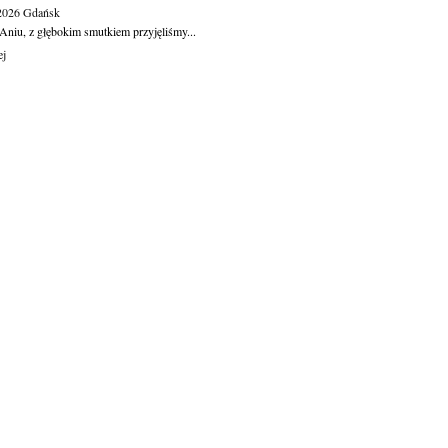
.2026
Gdańsk
Aniu, z głębokim smutkiem przyjęliśmy...
ej