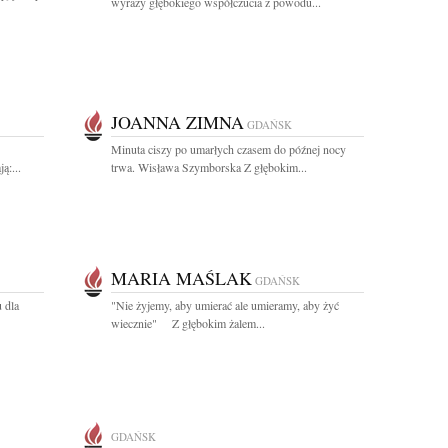
wyrazy głębokiego współczucia z powodu...
JOANNA ZIMNA
GDAŃSK
Minuta ciszy po umarłych czasem do późnej nocy
ą:...
trwa. Wisława Szymborska Z głębokim...
MARIA MAŚLAK
GDAŃSK
 dla
"Nie żyjemy, aby umierać ale umieramy, aby żyć
wiecznie" Z głębokim żalem...
GDAŃSK