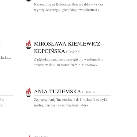
Naszej drogiej Koleżance Beacie Jabłonowskiej
wyrazy szczerego i głębokiego współczucia z...
MIROSŁAWA KIENIEWICZ-
K
KOPCIŃSKA
GDAŃSK
Marka...
Z głębokim smutkiem przyjęliśmy wiadomość o
śmierci w dniu 30 marca 2025 r. Mirosławy...
ANIA TUZIEMSKA
K
GDAŃSK
ć o
Żegnamy Anię Tuziemską (z d. Uruską) Niezwykle
ra
mądrą, dzielną i wrażliwą Anię, która...