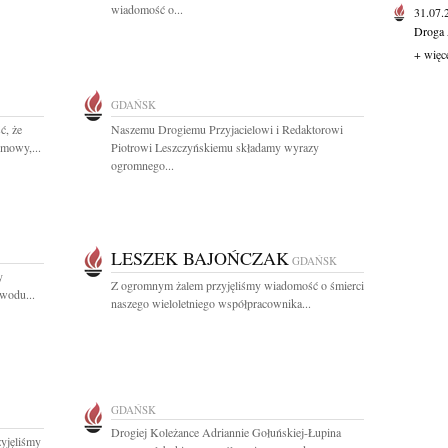
wiadomość o...
31.07
Droga 
+ więc
GDAŃSK
ć, że
Naszemu Drogiemu Przyjacielowi i Redaktorowi
lmowy,...
Piotrowi Leszczyńskiemu składamy wyrazy
ogromnego...
LESZEK BAJOŃCZAK
GDAŃSK
y
Z ogromnym żalem przyjęliśmy wiadomość o śmierci
owodu...
naszego wieloletniego współpracownika...
GDAŃSK
Drogiej Koleżance Adriannie Gołuńskiej-Łupina
zyjęliśmy