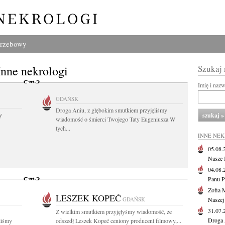
grzebowy
Inne nekrologi
Szukaj
Imię i naz
GDAŃSK
Droga Aniu, z głębokim smutkiem przyjęliśmy
y
wiadomość o śmierci Twojego Taty Eugeniusza W
tych...
INNE NE
05.08
Nasze 
04.08
Panu P
Zofia 
LESZEK KOPEĆ
GDAŃSK
Naszej
31.07
Z wielkim smutkiem przyjęłyśmy wiadomość, że
Droga 
liśmy
odszedł Leszek Kopeć ceniony producent filmowy,...