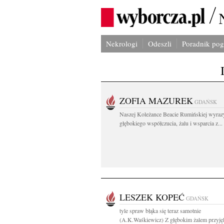
Nekrologi
Odeszli
Poradnik po
ZOFIA MAZUREK
GDAŃSK
Naszej Koleżance Beacie Rumińskiej wyraz
głębokiego współczucia, żalu i wsparcia z...
LESZEK KOPEĆ
GDAŃSK
tyle spraw błąka się teraz samotnie
(A.K.Waśkiewicz) Z głębokim żalem przyję