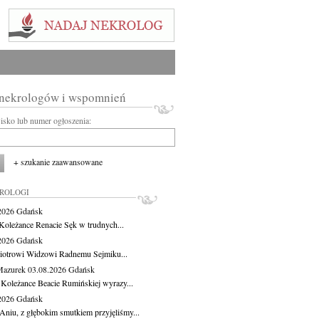
 nekrologów i wspomnień
wisko lub numer ogłoszenia:
+ szukanie zaawansowane
KROLOGI
.2026
Gdańsk
Koleżance Renacie Sęk w trudnych...
.2026
Gdańsk
iotrowi Widzowi Radnemu Sejmiku...
Mazurek
03.08.2026
Gdańsk
 Koleżance Beacie Rumińskiej wyrazy...
.2026
Gdańsk
Aniu, z głębokim smutkiem przyjęliśmy...