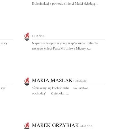
.
Kolesińskiej z powodu śmierci Matki składają:...
GDAŃSK
j nocy
Najserdeczniejsze wyrazy współczucia i żalu dla
naszego kolegi Pana Mirosława Mizery z...
MARIA MAŚLAK
GDAŃSK
 żyć
"Śpieszmy się kochać ludzi tak szybko
odchodzą" Z głębokim...
MAREK GRZYBIAK
GDAŃSK