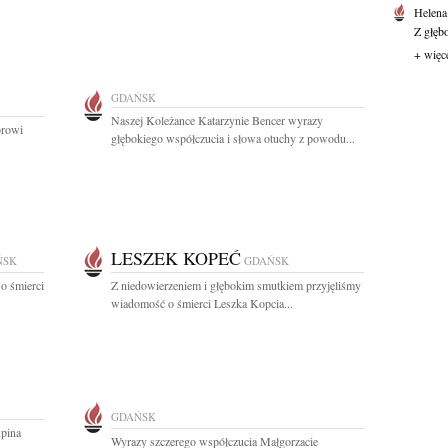
Helena
Z głęb
+ więc
GDAŃSK
Naszej Koleżance Katarzynie Bencer wyrazy
orowi
głębokiego współczucia i słowa otuchy z powodu...
LESZEK KOPEĆ
ŃSK
GDAŃSK
o śmierci
Z niedowierzeniem i głębokim smutkiem przyjęliśmy
wiadomość o śmierci Leszka Kopcia...
GDAŃSK
upina
Wyrazy szczerego współczucia Małgorzacie