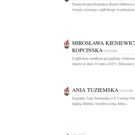
Naszej drogiej Koleżance Beacie Jabłonows
wyrazy szczerego i głębokiego współczucia z
MIROSŁAWA KIENIEWIC
KOPCIŃSKA
GDAŃSK
Z głębokim smutkiem przyjęliśmy wiadomo
śmierci w dniu 30 marca 2025 r. Mirosławy.
ANIA TUZIEMSKA
GDAŃSK
Żegnamy Anię Tuziemską (z d. Uruską) Ni
mądrą, dzielną i wrażliwą Anię, która...