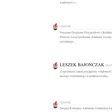
wiadomość o...
GDAŃSK
Naszemu Drogiemu Przyjacielowi i Redakt
Piotrowi Leszczyńskiemu składamy wyrazy
ogromnego...
LESZEK BAJOŃCZAK
GDA
Z ogromnym żalem przyjęliśmy wiadomość 
naszego wieloletniego współpracownika...
GDAŃSK
Drogiej Koleżance Adriannie Gołuńskiej-Ł