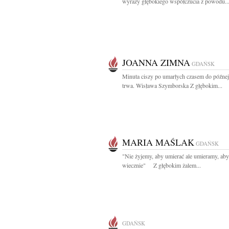
wyrazy głębokiego współczucia z powodu..
JOANNA ZIMNA
GDAŃSK
Minuta ciszy po umarłych czasem do późne
trwa. Wisława Szymborska Z głębokim...
MARIA MAŚLAK
GDAŃSK
"Nie żyjemy, aby umierać ale umieramy, aby
wiecznie" Z głębokim żalem...
GDAŃSK