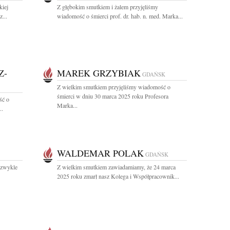
kiej
Z głębokim smutkiem i żalem przyjęliśmy
...
wiadomość o śmierci prof. dr. hab. n. med. Marka...
Z-
MAREK GRZYBIAK
GDAŃSK
Z wielkim smutkiem przyjęliśmy wiadomość o
śmierci w dniu 30 marca 2025 roku Profesora
ść o
Marka...
..
WALDEMAR POLAK
GDAŃSK
ezwykle
Z wielkim smutkiem zawiadamiamy, że 24 marca
2025 roku zmarł nasz Kolega i Współpracownik...