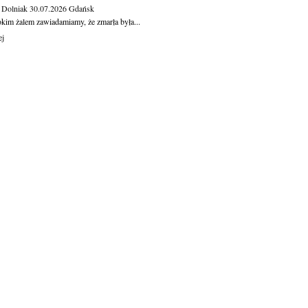
 Dolniak
30.07.2026
Gdańsk
okim żalem zawiadamiamy, że zmarła była...
ej