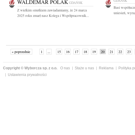
WALDEMAR POLAK
GDAŃSK
GDAŃSK
Basi współucze
Z wielkim smutkiem zawiadamiamy, że 24 marca
uniesień, wyra
2025 roku zmarł nasz Kolega i Współpracownik...
« poprzednie
1
...
15
16
17
18
19
20
21
22
23
»
Copyright © Wyborcza sp. z o.o.
O nas
Staże u nas
Reklama
Polityka 
Ustawienia prywatności