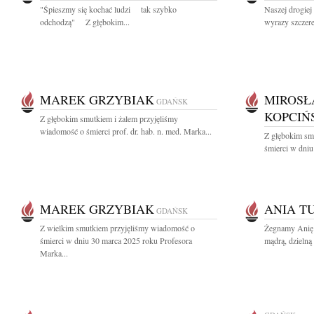
"Śpieszmy się kochać ludzi tak szybko
Naszej drogiej
odchodzą" Z głębokim...
wyrazy szczere
MAREK GRZYBIAK
MIROSŁ
GDAŃSK
KOPCIŃ
Z głębokim smutkiem i żalem przyjęliśmy
wiadomość o śmierci prof. dr. hab. n. med. Marka...
Z głębokim sm
śmierci w dniu
MAREK GRZYBIAK
ANIA T
GDAŃSK
Z wielkim smutkiem przyjęliśmy wiadomość o
Żegnamy Anię 
śmierci w dniu 30 marca 2025 roku Profesora
mądrą, dzielną 
Marka...