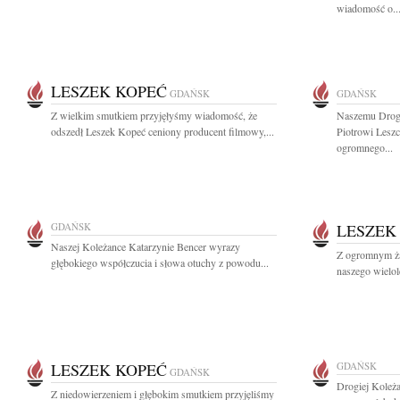
wiadomość o..
LESZEK KOPEĆ
GDAŃSK
GDAŃSK
Z wielkim smutkiem przyjęłyśmy wiadomość, że
Naszemu Drogi
odszedł Leszek Kopeć ceniony producent filmowy,...
Piotrowi Lesz
ogromnego...
GDAŃSK
LESZEK
Naszej Koleżance Katarzynie Bencer wyrazy
Z ogromnym ża
głębokiego współczucia i słowa otuchy z powodu...
naszego wielol
LESZEK KOPEĆ
GDAŃSK
GDAŃSK
Drogiej Koleż
Z niedowierzeniem i głębokim smutkiem przyjęliśmy