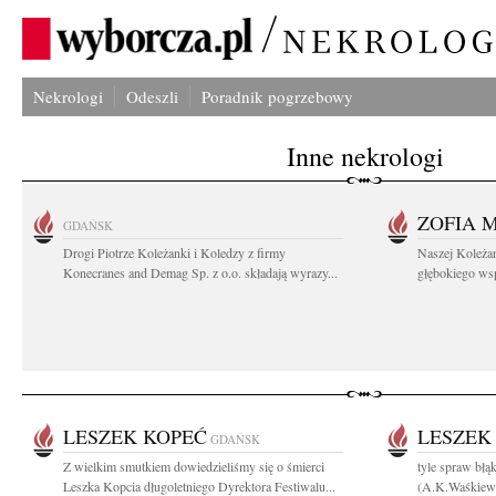
Nekrologi
Odeszli
Poradnik pogrzebowy
Inne nekrologi
ZOFIA 
GDAŃSK
Drogi Piotrze Koleżanki i Koledzy z firmy
Naszej Koleża
Konecranes and Demag Sp. z o.o. składają wyrazy...
głębokiego wspó
LESZEK KOPEĆ
LESZEK
GDAŃSK
Z wielkim smutkiem dowiedzieliśmy się o śmierci
tyle spraw błąk
Leszka Kopcia długoletniego Dyrektora Festiwalu...
(A.K.Waśkiewi