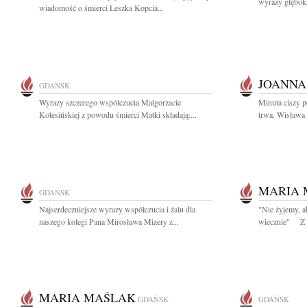
wyrazy głębok
wiadomość o śmierci Leszka Kopcia...
JOANNA
GDAŃSK
Wyrazy szczerego współczucia Małgorzacie
Minuta ciszy 
Kolesińskiej z powodu śmierci Matki składają:...
trwa. Wisława
MARIA 
GDAŃSK
Najserdeczniejsze wyrazy współczucia i żalu dla
"Nie żyjemy, a
naszego kolegi Pana Mirosława Mizery z...
wiecznie" Z g
MARIA MAŚLAK
GDAŃSK
GDAŃSK