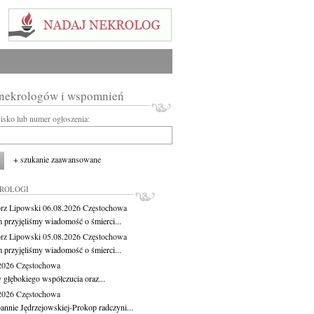
 nekrologów i wspomnień
wisko lub numer ogłoszenia:
+ szukanie zaawansowane
KROLOGI
rz Lipowski
06.08.2026
Częstochowa
m przyjęliśmy wiadomość o śmierci...
rz Lipowski
05.08.2026
Częstochowa
m przyjęliśmy wiadomość o śmierci...
.2026
Częstochowa
 głębokiego współczucia oraz...
.2026
Częstochowa
oannie Jędrzejowskiej-Prokop radczyni...