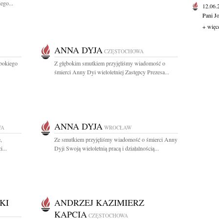
ego...
12.06
Pani J
+ więc
ANNA DYJA
CZĘSTOCHOWA
ębokiego
Z głębokim smutkiem przyjęliśmy wiadomość o
śmierci Anny Dyi wieloletniej Zastępcy Prezesa...
ANNA DYJA
WA
WROCŁAW
,
Ze smutkiem przyjęliśmy wiadomość o śmierci Anny
...
Dyji Swoją wieloletnią pracą i działalnością...
KI
ANDRZEJ KAZIMIERZ
KAPCIA
CZĘSTOCHOWA