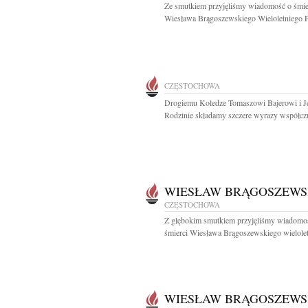
Ze smutkiem przyjęliśmy wiadomość o śmie
Wiesława Brągoszewskiego Wieloletniego Pr
CZĘSTOCHOWA
Drogiemu Koledze Tomaszowi Bajerowi i J
Rodzinie składamy szczere wyrazy współczuc
WIESŁAW BRĄGOSZEWS
CZĘSTOCHOWA
Z głębokim smutkiem przyjęliśmy wiadomo
śmierci Wiesława Brągoszewskiego wielolet
WIESŁAW BRĄGOSZEWS