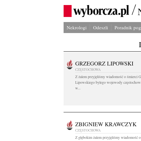
Nekrologi
Odeszli
Poradnik po
GRZEGORZ LIPOWSKI
CZĘSTOCHOWA
Z żalem przyjęliśmy wiadomość o śmierci 
Lipowskiego byłego wojewody częstochow
w...
ZBIGNIEW KRAWCZYK
CZĘSTOCHOWA
Z głębokim żalem przyjęliśmy wiadomość o