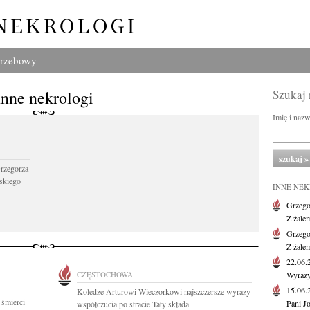
grzebowy
Inne nekrologi
Szukaj
Imię i naz
Grzegorza
skiego
INNE NE
Grzego
Z żale
Grzego
Z żale
22.06
CZĘSTOCHOWA
Wyrazy
15.06
Koledze Arturowi Wieczorkowi najszczersze wyrazy
 śmierci
Pani J
współczucia po stracie Taty składa...