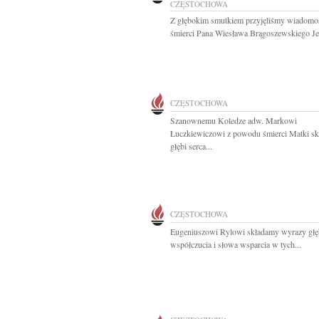
CZĘSTOCHOWA
Z głębokim smutkiem przyjęliśmy wiadomo
śmierci Pana Wiesława Brągoszewskiego Je
CZĘSTOCHOWA
Szanownemu Koledze adw. Markowi
Łuczkiewiczowi z powodu śmierci Matki s
głębi serca...
CZĘSTOCHOWA
Eugeniuszowi Rylowi składamy wyrazy głę
współczucia i słowa wsparcia w tych...