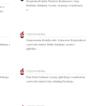
Drogiemu Koledze Pawłowi Kolmasowi i Jego
Rodzinie składamy wyrazy szczerego współczucia
ść o
z...
go...
CZĘSTOCHOWA
Szanownemu Koledze adw. Łukaszowi Kasprzakowi
kładamy z
z powodu śmierci Matki składamy szczere i
głębokie...
CZĘSTOCHOWA
bokiego
Pani Darii Grabarze wyrazy głębokiego współczucia
z powodu śmierci Ojca składają Dyrekcja...