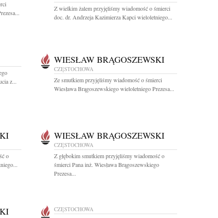
rci
Z wielkim żalem przyjęliśmy wiadomość o śmierci
ezesa...
doc. dr. Andrzeja Kazimierza Kapci wieloletniego...
WIESŁAW BRĄGOSZEWSKI
CZĘSTOCHOWA
ego
Ze smutkiem przyjęliśmy wiadomość o śmierci
ia z...
Wiesława Brągoszewskiego wieloletniego Prezesa...
KI
WIESŁAW BRĄGOSZEWSKI
CZĘSTOCHOWA
ść o
Z głębokim smutkiem przyjęliśmy wiadomość o
niego...
śmierci Pana inż. Wiesława Brągoszewskiego
Prezesa...
KI
CZĘSTOCHOWA