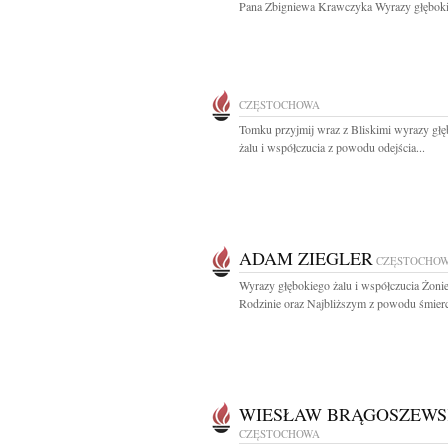
Pana Zbigniewa Krawczyka Wyrazy głęboki
CZĘSTOCHOWA
Tomku przyjmij wraz z Bliskimi wyrazy gł
żalu i współczucia z powodu odejścia...
ADAM ZIEGLER
CZĘSTOCHO
Wyrazy głębokiego żalu i współczucia Żonie
Rodzinie oraz Najbliższym z powodu śmierci
WIESŁAW BRĄGOSZEWS
CZĘSTOCHOWA