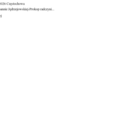
.2026
Częstochowa
oannie Jędrzejowskiej-Prokop radczyni...
ej