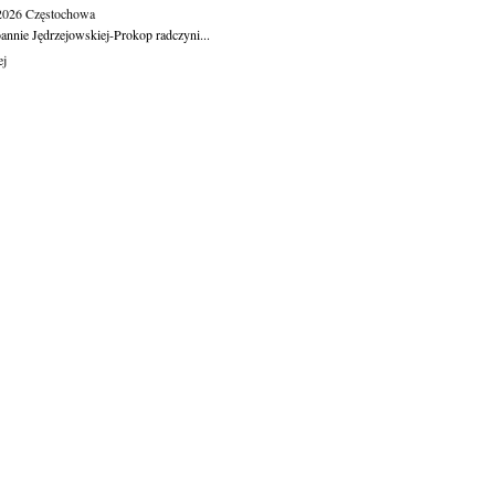
.2026
Częstochowa
oannie Jędrzejowskiej-Prokop radczyni...
ej