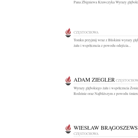
Pana Zbigniewa Krawczyka Wyrazy głęboki
CZĘSTOCHOWA
Tomku przyjmij wraz z Bliskimi wyrazy gł
żalu i współczucia z powodu odejścia...
ADAM ZIEGLER
CZĘSTOCHO
Wyrazy głębokiego żalu i współczucia Żonie
Rodzinie oraz Najbliższym z powodu śmierci
WIESŁAW BRĄGOSZEWS
CZĘSTOCHOWA