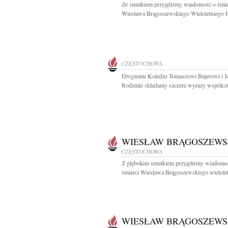
Ze smutkiem przyjęliśmy wiadomość o śmie
Wiesława Brągoszewskiego Wieloletniego Pr
CZĘSTOCHOWA
Drogiemu Koledze Tomaszowi Bajerowi i J
Rodzinie składamy szczere wyrazy współczuc
WIESŁAW BRĄGOSZEWS
CZĘSTOCHOWA
Z głębokim smutkiem przyjęliśmy wiadomo
śmierci Wiesława Brągoszewskiego wielolet
WIESŁAW BRĄGOSZEWS