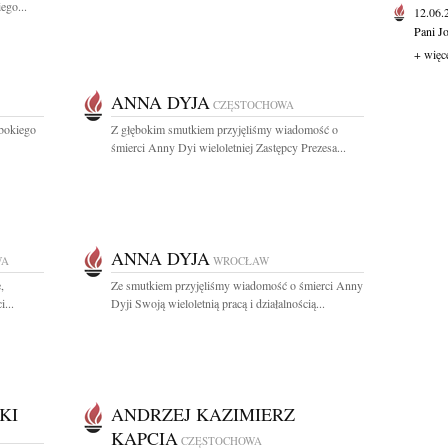
ego...
12.06
Pani J
+ więc
ANNA DYJA
CZĘSTOCHOWA
ębokiego
Z głębokim smutkiem przyjęliśmy wiadomość o
śmierci Anny Dyi wieloletniej Zastępcy Prezesa...
ANNA DYJA
WA
WROCŁAW
,
Ze smutkiem przyjęliśmy wiadomość o śmierci Anny
...
Dyji Swoją wieloletnią pracą i działalnością...
KI
ANDRZEJ KAZIMIERZ
KAPCIA
CZĘSTOCHOWA