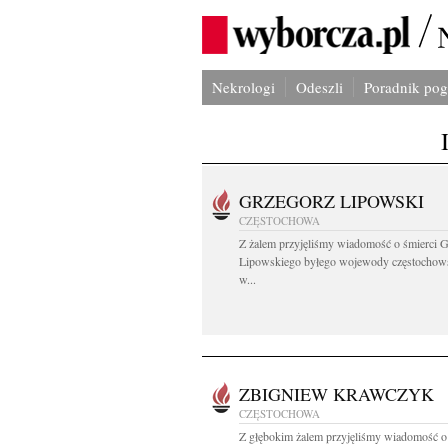
Nekrologi
Odeszli
Poradnik po
GRZEGORZ LIPOWSKI
CZĘSTOCHOWA
Z żalem przyjęliśmy wiadomość o śmierci 
Lipowskiego byłego wojewody częstochow
w...
ZBIGNIEW KRAWCZYK
CZĘSTOCHOWA
Z głębokim żalem przyjęliśmy wiadomość o