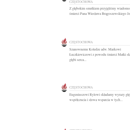
CZĘSTOCHOWA
Z głębokim smutkiem przyjęliśmy wiadomo
śmierci Pana Wiesława Brągoszewskiego Je
CZĘSTOCHOWA
Szanownemu Koledze adw. Markowi
Łuczkiewiczowi z powodu śmierci Matki s
głębi serca...
CZĘSTOCHOWA
Eugeniuszowi Rylowi składamy wyrazy głę
współczucia i słowa wsparcia w tych...