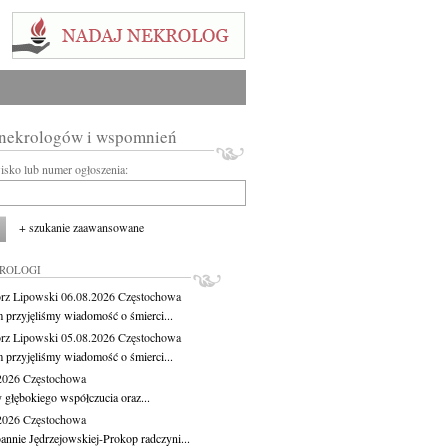
 nekrologów i wspomnień
wisko lub numer ogłoszenia:
+ szukanie zaawansowane
KROLOGI
rz Lipowski
06.08.2026
Częstochowa
m przyjęliśmy wiadomość o śmierci...
rz Lipowski
05.08.2026
Częstochowa
m przyjęliśmy wiadomość o śmierci...
.2026
Częstochowa
 głębokiego współczucia oraz...
.2026
Częstochowa
oannie Jędrzejowskiej-Prokop radczyni...