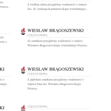
rci
Z wielkim żalem przyjęliśmy wiadomość o śmierci
ezesa...
doc. dr. Andrzeja Kazimierza Kapci wieloletniego...
WIESŁAW BRĄGOSZEWSKI
CZĘSTOCHOWA
ego
Ze smutkiem przyjęliśmy wiadomość o śmierci
ia z...
Wiesława Brągoszewskiego wieloletniego Prezesa...
KI
WIESŁAW BRĄGOSZEWSKI
CZĘSTOCHOWA
ść o
Z głębokim smutkiem przyjęliśmy wiadomość o
niego...
śmierci Pana inż. Wiesława Brągoszewskiego
Prezesa...
KI
CZĘSTOCHOWA