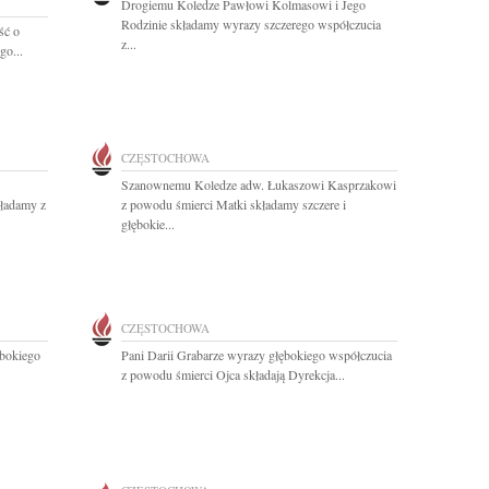
Drogiemu Koledze Pawłowi Kolmasowi i Jego
Rodzinie składamy wyrazy szczerego współczucia
ść o
z...
go...
CZĘSTOCHOWA
Szanownemu Koledze adw. Łukaszowi Kasprzakowi
kładamy z
z powodu śmierci Matki składamy szczere i
głębokie...
CZĘSTOCHOWA
bokiego
Pani Darii Grabarze wyrazy głębokiego współczucia
z powodu śmierci Ojca składają Dyrekcja...