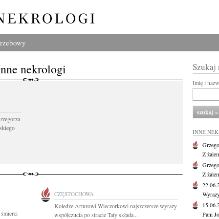
grzebowy
Inne nekrologi
Szukaj
Imię i naz
Grzegorza
skiego
INNE NE
Grzego
Z żale
Grzego
Z żale
22.06
CZĘSTOCHOWA
Wyrazy
15.06
Koledze Arturowi Wieczorkowi najszczersze wyrazy
 śmierci
Pani J
współczucia po stracie Taty składa...