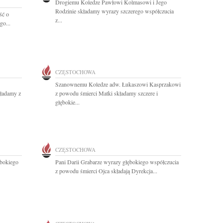
Drogiemu Koledze Pawłowi Kolmasowi i Jego
Rodzinie składamy wyrazy szczerego współczucia
ść o
z...
go...
CZĘSTOCHOWA
Szanownemu Koledze adw. Łukaszowi Kasprzakowi
kładamy z
z powodu śmierci Matki składamy szczere i
głębokie...
CZĘSTOCHOWA
bokiego
Pani Darii Grabarze wyrazy głębokiego współczucia
z powodu śmierci Ojca składają Dyrekcja...