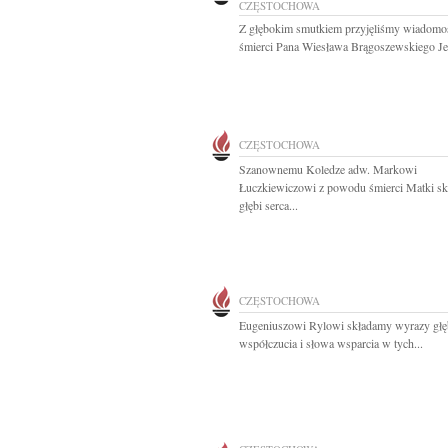
CZĘSTOCHOWA
Z głębokim smutkiem przyjęliśmy wiadomo
śmierci Pana Wiesława Brągoszewskiego Je
CZĘSTOCHOWA
Szanownemu Koledze adw. Markowi
Łuczkiewiczowi z powodu śmierci Matki s
głębi serca...
CZĘSTOCHOWA
Eugeniuszowi Rylowi składamy wyrazy głę
współczucia i słowa wsparcia w tych...