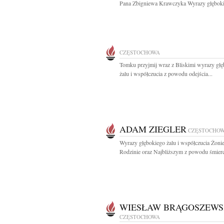
Pana Zbigniewa Krawczyka Wyrazy głęboki
CZĘSTOCHOWA
Tomku przyjmij wraz z Bliskimi wyrazy gł
żalu i współczucia z powodu odejścia...
ADAM ZIEGLER
CZĘSTOCHO
Wyrazy głębokiego żalu i współczucia Żonie
Rodzinie oraz Najbliższym z powodu śmierci
WIESŁAW BRĄGOSZEWS
CZĘSTOCHOWA