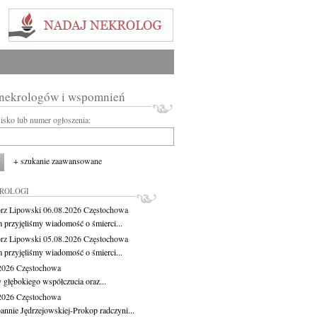
 nekrologów i wspomnień
wisko lub numer ogłoszenia:
+ szukanie zaawansowane
KROLOGI
rz Lipowski
06.08.2026
Częstochowa
m przyjęliśmy wiadomość o śmierci...
rz Lipowski
05.08.2026
Częstochowa
m przyjęliśmy wiadomość o śmierci...
.2026
Częstochowa
 głębokiego współczucia oraz...
.2026
Częstochowa
oannie Jędrzejowskiej-Prokop radczyni...