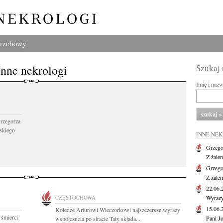
grzebowy
Inne nekrologi
Szukaj
Imię i naz
Grzegorza
skiego
INNE NE
Grzego
Z żale
Grzego
Z żale
22.06
CZĘSTOCHOWA
Wyrazy
15.06
Koledze Arturowi Wieczorkowi najszczersze wyrazy
 śmierci
Pani J
współczucia po stracie Taty składa...