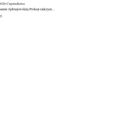
.2026
Częstochowa
oannie Jędrzejowskiej-Prokop radczyni...
ej