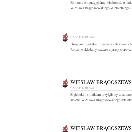
Ze smutkiem przyjęliśmy wiadomość o śmie
Wiesława Brągoszewskiego Wieloletniego Pr
CZĘSTOCHOWA
Drogiemu Koledze Tomaszowi Bajerowi i J
Rodzinie składamy szczere wyrazy współczuc
WIESŁAW BRĄGOSZEWS
CZĘSTOCHOWA
Z głębokim smutkiem przyjęliśmy wiadomo
śmierci Wiesława Brągoszewskiego wielolet
WIESŁAW BRĄGOSZEWS