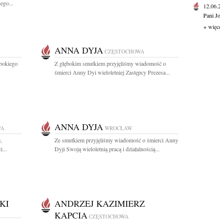
ego...
12.06
Pani J
+ więc
ANNA DYJA
CZĘSTOCHOWA
ębokiego
Z głębokim smutkiem przyjęliśmy wiadomość o
śmierci Anny Dyi wieloletniej Zastępcy Prezesa...
ANNA DYJA
WA
WROCŁAW
,
Ze smutkiem przyjęliśmy wiadomość o śmierci Anny
...
Dyji Swoją wieloletnią pracą i działalnością...
KI
ANDRZEJ KAZIMIERZ
KAPCIA
CZĘSTOCHOWA