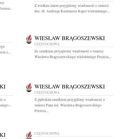
rci
Z wielkim żalem przyjęliśmy wiadomość o śmierci
ezesa...
doc. dr. Andrzeja Kazimierza Kapci wieloletniego...
WIESŁAW BRĄGOSZEWSKI
CZĘSTOCHOWA
ego
Ze smutkiem przyjęliśmy wiadomość o śmierci
ia z...
Wiesława Brągoszewskiego wieloletniego Prezesa...
KI
WIESŁAW BRĄGOSZEWSKI
CZĘSTOCHOWA
ść o
Z głębokim smutkiem przyjęliśmy wiadomość o
niego...
śmierci Pana inż. Wiesława Brągoszewskiego
Prezesa...
KI
CZĘSTOCHOWA