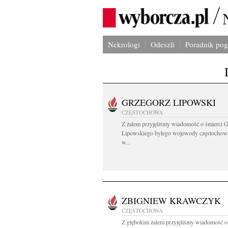
Nekrologi
Odeszli
Poradnik po
GRZEGORZ LIPOWSKI
CZĘSTOCHOWA
Z żalem przyjęliśmy wiadomość o śmierci 
Lipowskiego byłego wojewody częstochow
w...
ZBIGNIEW KRAWCZYK
CZĘSTOCHOWA
Z głębokim żalem przyjęliśmy wiadomość o