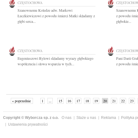
CZĘSTOCHOWA
CZĘSTOCHO
Szanownemu Koledze adw. Markowi
Szanownemu K
Łuczkiewiczowi z powodu śmierci Matki składamy z
z powodu śmier
głębi serca...
głębokie...
CZĘSTOCHOWA
CZĘSTOCHO
Eugeniuszowi Rylowi składamy wyrazy głębokiego
Pani Darii Gra
współczucia i słowa wsparcia w tych...
z powodu śmier
« poprzednie
1
...
15
16
17
18
19
20
21
22
23
»
Copyright © Wyborcza sp. z o.o.
O nas
Staże u nas
Reklama
Polityka 
Ustawienia prywatności