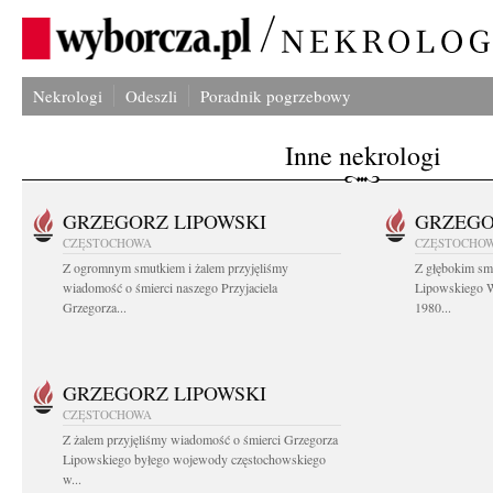
Nekrologi
Odeszli
Poradnik pogrzebowy
Inne nekrologi
GRZEGORZ LIPOWSKI
GRZEGO
CZĘSTOCHOWA
CZĘSTOCHO
Z ogromnym smutkiem i żalem przyjęliśmy
Z głębokim sm
wiadomość o śmierci naszego Przyjaciela
Lipowskiego W
Grzegorza...
1980...
GRZEGORZ LIPOWSKI
CZĘSTOCHOWA
Z żalem przyjęliśmy wiadomość o śmierci Grzegorza
Lipowskiego byłego wojewody częstochowskiego
w...