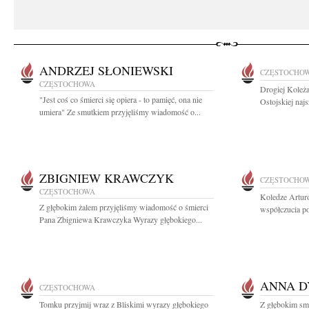
ANDRZEJ SŁONIEWSKI
CZĘSTOCHO
CZĘSTOCHOWA
Drogiej Koleż
"Jest coś co śmierci się opiera - to pamięć, ona nie
Ostojskiej naj
umiera" Ze smutkiem przyjęliśmy wiadomość o...
ZBIGNIEW KRAWCZYK
CZĘSTOCHO
CZĘSTOCHOWA
Koledze Artur
Z głębokim żalem przyjęliśmy wiadomość o śmierci
współczucia po 
Pana Zbigniewa Krawczyka Wyrazy głębokiego...
ANNA D
CZĘSTOCHOWA
Tomku przyjmij wraz z Bliskimi wyrazy głębokiego
Z głębokim sm