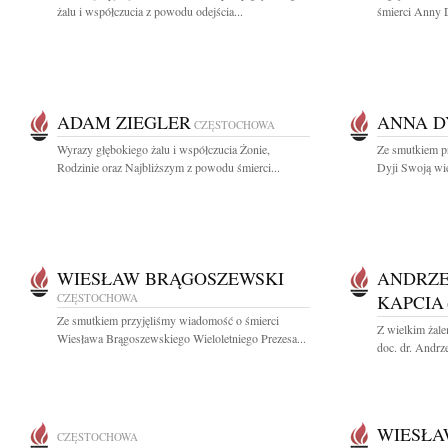
żalu i współczucia z powodu odejścia...
śmierci Anny D
ADAM ZIEGLER
ANNA D
CZĘSTOCHOWA
Wyrazy głębokiego żalu i współczucia Żonie,
Ze smutkiem p
Rodzinie oraz Najbliższym z powodu śmierci...
Dyji Swoją wiel
WIESŁAW BRĄGOSZEWSKI
ANDRZE
CZĘSTOCHOWA
KAPCIA
Ze smutkiem przyjęliśmy wiadomość o śmierci
Z wielkim żal
Wiesława Brągoszewskiego Wieloletniego Prezesa...
doc. dr. Andrz
WIESŁA
CZĘSTOCHOWA