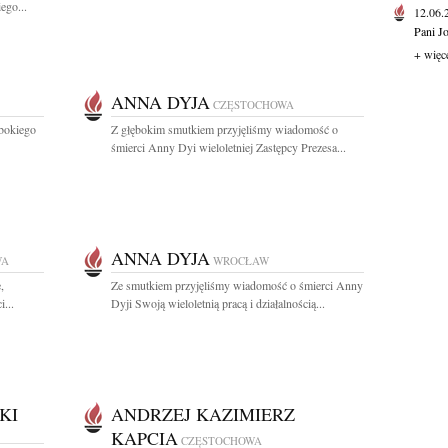
ego...
12.06
Pani J
+ więc
ANNA DYJA
CZĘSTOCHOWA
ębokiego
Z głębokim smutkiem przyjęliśmy wiadomość o
śmierci Anny Dyi wieloletniej Zastępcy Prezesa...
ANNA DYJA
WA
WROCŁAW
,
Ze smutkiem przyjęliśmy wiadomość o śmierci Anny
...
Dyji Swoją wieloletnią pracą i działalnością...
KI
ANDRZEJ KAZIMIERZ
KAPCIA
CZĘSTOCHOWA