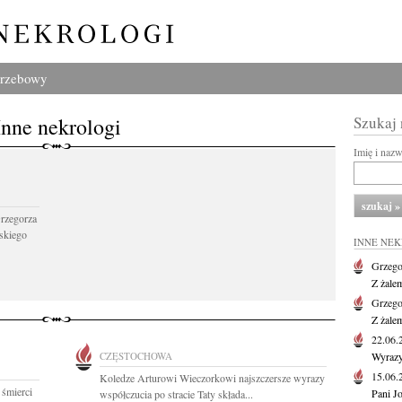
grzebowy
Inne nekrologi
Szukaj
Imię i naz
Grzegorza
skiego
INNE NE
Grzego
Z żale
Grzego
Z żale
22.06
CZĘSTOCHOWA
Wyrazy
15.06
Koledze Arturowi Wieczorkowi najszczersze wyrazy
 śmierci
Pani J
współczucia po stracie Taty składa...