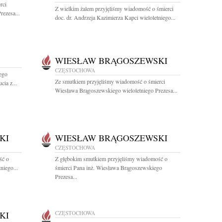
rci
Z wielkim żalem przyjęliśmy wiadomość o śmierci
ezesa...
doc. dr. Andrzeja Kazimierza Kapci wieloletniego...
WIESŁAW BRĄGOSZEWSKI
CZĘSTOCHOWA
ego
Ze smutkiem przyjęliśmy wiadomość o śmierci
ia z...
Wiesława Brągoszewskiego wieloletniego Prezesa...
KI
WIESŁAW BRĄGOSZEWSKI
CZĘSTOCHOWA
ść o
Z głębokim smutkiem przyjęliśmy wiadomość o
niego...
śmierci Pana inż. Wiesława Brągoszewskiego
Prezesa...
KI
CZĘSTOCHOWA