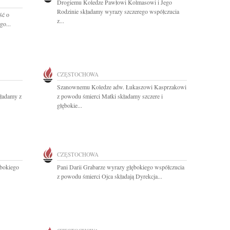
Drogiemu Koledze Pawłowi Kolmasowi i Jego
Rodzinie składamy wyrazy szczerego współczucia
ść o
z...
go...
CZĘSTOCHOWA
Szanownemu Koledze adw. Łukaszowi Kasprzakowi
kładamy z
z powodu śmierci Matki składamy szczere i
głębokie...
CZĘSTOCHOWA
bokiego
Pani Darii Grabarze wyrazy głębokiego współczucia
z powodu śmierci Ojca składają Dyrekcja...