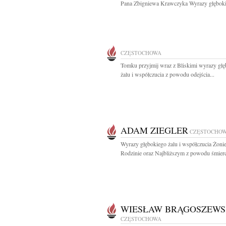
Pana Zbigniewa Krawczyka Wyrazy głęboki
CZĘSTOCHOWA
Tomku przyjmij wraz z Bliskimi wyrazy gł
żalu i współczucia z powodu odejścia...
ADAM ZIEGLER
CZĘSTOCHO
Wyrazy głębokiego żalu i współczucia Żonie
Rodzinie oraz Najbliższym z powodu śmierci
WIESŁAW BRĄGOSZEWS
CZĘSTOCHOWA