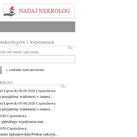
 nekrologów i wspomnień
wisko lub numer ogłoszenia:
+ szukanie zaawansowane
KROLOGI
rz Lipowski
06.08.2026
Częstochowa
m przyjęliśmy wiadomość o śmierci...
rz Lipowski
05.08.2026
Częstochowa
m przyjęliśmy wiadomość o śmierci...
.2026
Częstochowa
 głębokiego współczucia oraz...
.2026
Częstochowa
oannie Jędrzejowskiej-Prokop radczyni...