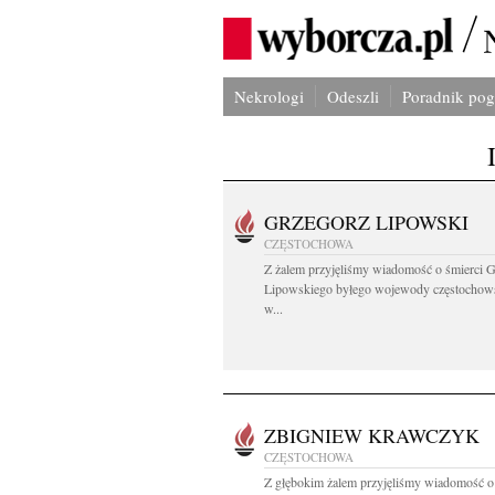
Nekrologi
Odeszli
Poradnik po
GRZEGORZ LIPOWSKI
CZĘSTOCHOWA
Z żalem przyjęliśmy wiadomość o śmierci 
Lipowskiego byłego wojewody częstochow
w...
ZBIGNIEW KRAWCZYK
CZĘSTOCHOWA
Z głębokim żalem przyjęliśmy wiadomość o