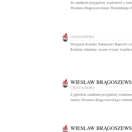
Ze smutkiem przyjęliśmy wiadomość o śmie
Wiesława Brągoszewskiego Wieloletniego Pr
CZĘSTOCHOWA
Drogiemu Koledze Tomaszowi Bajerowi i J
Rodzinie składamy szczere wyrazy współczuc
WIESŁAW BRĄGOSZEWS
CZĘSTOCHOWA
Z głębokim smutkiem przyjęliśmy wiadomo
śmierci Wiesława Brągoszewskiego wielolet
WIESŁAW BRĄGOSZEWS