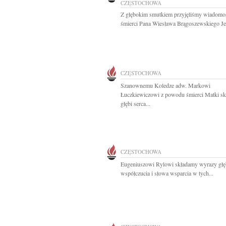
CZĘSTOCHOWA
Z głębokim smutkiem przyjęliśmy wiadomo
śmierci Pana Wiesława Brągoszewskiego Je
CZĘSTOCHOWA
Szanownemu Koledze adw. Markowi
Łuczkiewiczowi z powodu śmierci Matki s
głębi serca...
CZĘSTOCHOWA
Eugeniuszowi Rylowi składamy wyrazy głę
współczucia i słowa wsparcia w tych...