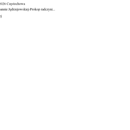
.2026
Częstochowa
oannie Jędrzejowskiej-Prokop radczyni...
ej