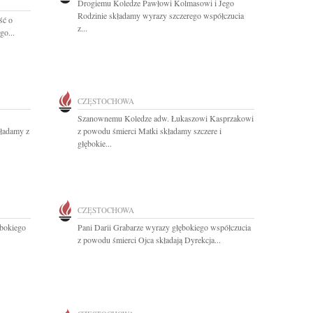
Drogiemu Koledze Pawłowi Kolmasowi i Jego
Rodzinie składamy wyrazy szczerego współczucia
ść o
z...
go...
CZĘSTOCHOWA
Szanownemu Koledze adw. Łukaszowi Kasprzakowi
kładamy z
z powodu śmierci Matki składamy szczere i
głębokie...
CZĘSTOCHOWA
bokiego
Pani Darii Grabarze wyrazy głębokiego współczucia
z powodu śmierci Ojca składają Dyrekcja...