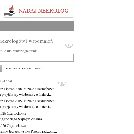
 nekrologów i wspomnień
wisko lub numer ogłoszenia:
+ szukanie zaawansowane
KROLOGI
rz Lipowski
06.08.2026
Częstochowa
m przyjęliśmy wiadomość o śmierci...
rz Lipowski
05.08.2026
Częstochowa
m przyjęliśmy wiadomość o śmierci...
.2026
Częstochowa
 głębokiego współczucia oraz...
.2026
Częstochowa
oannie Jędrzejowskiej-Prokop radczyni...