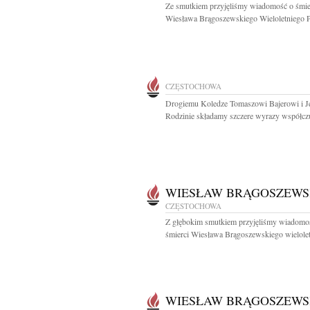
Ze smutkiem przyjęliśmy wiadomość o śmie
Wiesława Brągoszewskiego Wieloletniego Pr
CZĘSTOCHOWA
Drogiemu Koledze Tomaszowi Bajerowi i J
Rodzinie składamy szczere wyrazy współczuc
WIESŁAW BRĄGOSZEWS
CZĘSTOCHOWA
Z głębokim smutkiem przyjęliśmy wiadomo
śmierci Wiesława Brągoszewskiego wielolet
WIESŁAW BRĄGOSZEWS