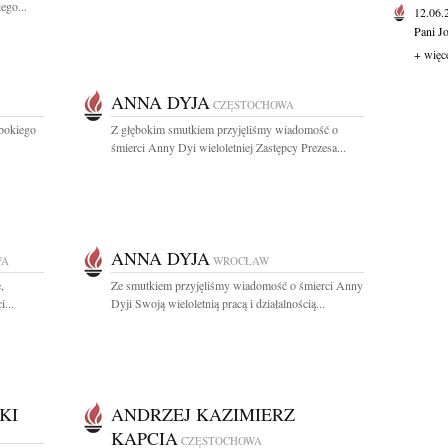
ego...
12.06
Pani J
+ więc
ANNA DYJA
CZĘSTOCHOWA
ębokiego
Z głębokim smutkiem przyjęliśmy wiadomość o
śmierci Anny Dyi wieloletniej Zastępcy Prezesa...
ANNA DYJA
WA
WROCŁAW
,
Ze smutkiem przyjęliśmy wiadomość o śmierci Anny
...
Dyji Swoją wieloletnią pracą i działalnością...
KI
ANDRZEJ KAZIMIERZ
KAPCIA
CZĘSTOCHOWA