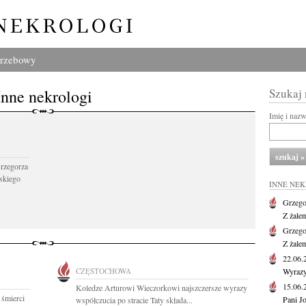
grzebowy
Inne nekrologi
Szukaj
Imię i naz
Grzegorza
skiego
INNE NE
Grzego
Z żale
Grzego
Z żale
22.06
CZĘSTOCHOWA
Wyrazy
15.06
Koledze Arturowi Wieczorkowi najszczersze wyrazy
 śmierci
Pani J
współczucia po stracie Taty składa...