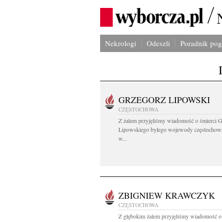
Nekrologi
Odeszli
Poradnik po
GRZEGORZ LIPOWSKI
CZĘSTOCHOWA
Z żalem przyjęliśmy wiadomość o śmierci 
Lipowskiego byłego wojewody częstochow
w...
ZBIGNIEW KRAWCZYK
CZĘSTOCHOWA
Z głębokim żalem przyjęliśmy wiadomość o