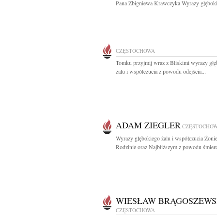
Pana Zbigniewa Krawczyka Wyrazy głęboki
CZĘSTOCHOWA
Tomku przyjmij wraz z Bliskimi wyrazy gł
żalu i współczucia z powodu odejścia...
ADAM ZIEGLER
CZĘSTOCHO
Wyrazy głębokiego żalu i współczucia Żonie
Rodzinie oraz Najbliższym z powodu śmierci
WIESŁAW BRĄGOSZEWS
CZĘSTOCHOWA