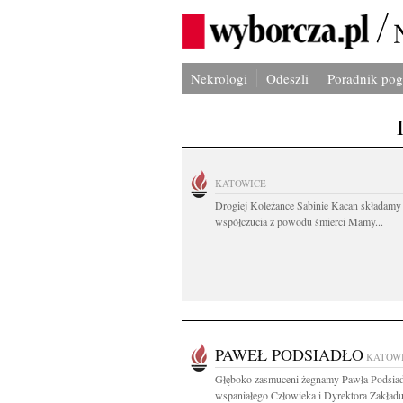
Nekrologi
Odeszli
Poradnik po
KATOWICE
Drogiej Koleżance Sabinie Kacan składamy
współczucia z powodu śmierci Mamy...
PAWEŁ PODSIADŁO
KATOW
Głęboko zasmuceni żegnamy Pawła Podsia
wspaniałego Człowieka i Dyrektora Zakład