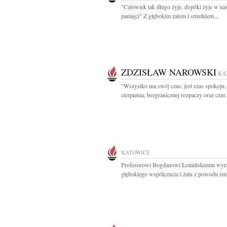
"Człowiek tak długo żyje, dopóki żyje w na
pamięci" Z głębokim żalem i smutkiem...
ZDZISŁAW NAROWSKI
KA
"Wszystko ma swój czas: jest czas spokoju,
cierpienia, bezgranicznej rozpaczy oraz czas.
KATOWICE
Profesorowi Bogdanowi Łomińskiemu wyr
głębokiego współczucia i żalu z powodu śmie