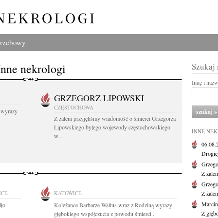
grzebowy
Inne nekrologi
Szukaj
Imię i naz
GRZEGORZ LIPOWSKI
CZĘSTOCHOWA
 wyrazy
Z żalem przyjęliśmy wiadomość o śmierci Grzegorza
Lipowskiego byłego wojewody częstochowskiego
INNE NE
w...
06.08
Drogie
Grzego
Z żale
Grzego
ICE
KATOWICE
Z żale
Marcin
dło
Koleżance Barbarze Wallus wraz z Rodziną wyrazy
Z głęb
u
głębokiego współczucia z powodu śmierci...