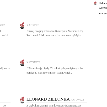
Tadeus
Z głęb
+ więc
WICE
KATOWICE
1
Naszej drogiej koleżance Katarzynie Stefaniuk Jej
tkowski
Rodzinie i Bliskim w związku ze śmiercią Męża...
KATOWICE
półczucia
"Nie umierają nigdy Ci, o których pamiętamy - bo
pamięć to nieśmiertelność" Szanownej...
LEONARD ZIELONKA
KATOWICE
 - bo
Z głębokim żalem i smutkiem zawiadamiamy, że