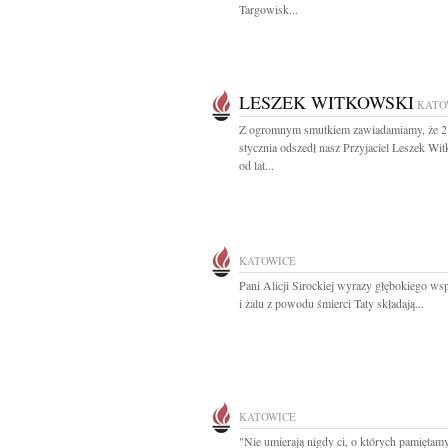
Targowisk...
LESZEK WITKOWSKI
KATO
Z ogromnym smutkiem zawiadamiamy, że 2
stycznia odszedł nasz Przyjaciel Leszek Wi
od lat...
KATOWICE
Pani Alicji Sirockiej wyrazy głębokiego ws
i żalu z powodu śmierci Taty składają...
KATOWICE
"Nie umierają nigdy ci, o których pamiętamy