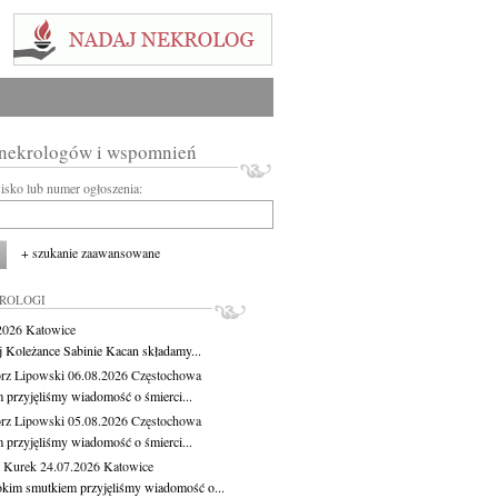
 nekrologów i wspomnień
wisko lub numer ogłoszenia:
+ szukanie zaawansowane
KROLOGI
.2026
Katowice
j Koleżance Sabinie Kacan składamy...
rz Lipowski
06.08.2026
Częstochowa
m przyjęliśmy wiadomość o śmierci...
rz Lipowski
05.08.2026
Częstochowa
m przyjęliśmy wiadomość o śmierci...
 Kurek
24.07.2026
Katowice
okim smutkiem przyjęliśmy wiadomość o...