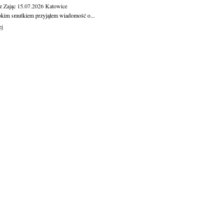
z Zając
15.07.2026
Katowice
okim smutkiem przyjąłem wiadomość o...
ej