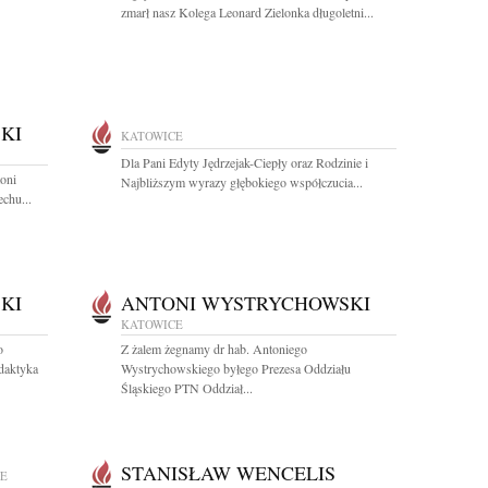
zmarł nasz Kolega Leonard Zielonka długoletni...
KI
KATOWICE
Dla Pani Edyty Jędrzejak-Ciepły oraz Rodzinie i
toni
Najbliższym wyrazy głębokiego współczucia...
chu...
KI
ANTONI WYSTRYCHOWSKI
KATOWICE
o
Z żalem żegnamy dr hab. Antoniego
daktyka
Wystrychowskiego byłego Prezesa Oddziału
Śląskiego PTN Oddział...
STANISŁAW WENCELIS
E