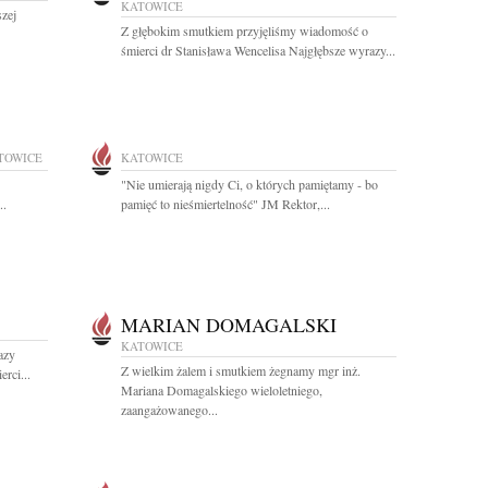
KATOWICE
szej
Z głębokim smutkiem przyjęliśmy wiadomość o
śmierci dr Stanisława Wencelisa Najgłębsze wyrazy...
TOWICE
KATOWICE
"Nie umierają nigdy Ci, o których pamiętamy - bo
..
pamięć to nieśmiertelność" JM Rektor,...
MARIAN DOMAGALSKI
KATOWICE
azy
Z wielkim żalem i smutkiem żegnamy mgr inż.
rci...
Mariana Domagalskiego wieloletniego,
zaangażowanego...