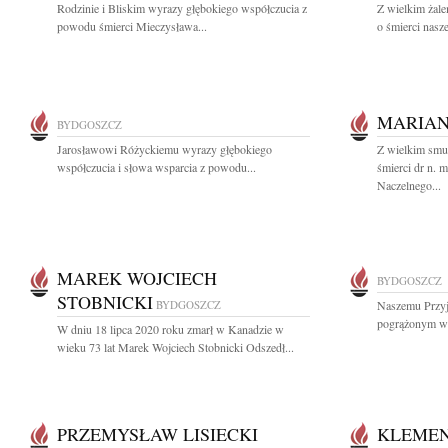
Rodzinie i Bliskim wyrazy głębokiego współczucia z
Z wielkim żal
powodu śmierci Mieczysława...
o śmierci nasze
MARIAN
BYDGOSZCZ
Jarosławowi Różyckiemu wyrazy głębokiego
Z wielkim smu
współczucia i słowa wsparcia z powodu...
śmierci dr n. 
Naczelnego...
MAREK WOJCIECH
BYDGOSZCZ
STOBNICKI
BYDGOSZCZ
Naszemu Przyj
pogrążonym w 
W dniu 18 lipca 2020 roku zmarł w Kanadzie w
wieku 73 lat Marek Wojciech Stobnicki Odszedł...
PRZEMYSŁAW LISIECKI
KLEMEN