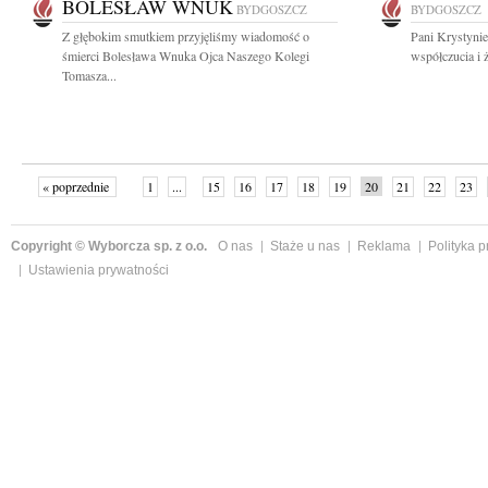
BOLESŁAW WNUK
BYDGOSZCZ
BYDGOSZCZ
Z głębokim smutkiem przyjęliśmy wiadomość o
Pani Krystynie
śmierci Bolesława Wnuka Ojca Naszego Kolegi
współczucia i 
Tomasza...
« poprzednie
1
...
15
16
17
18
19
20
21
22
23
»
Copyright © Wyborcza sp. z o.o.
O nas
Staże u nas
Reklama
Polityka 
Ustawienia prywatności