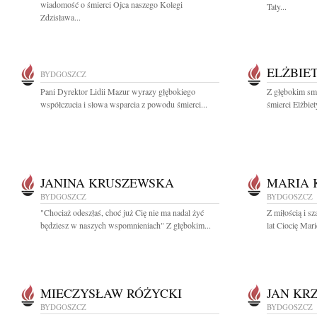
wiadomość o śmierci Ojca naszego Kolegi
Taty...
Zdzisława...
ELŻBIE
BYDGOSZCZ
Pani Dyrektor Lidii Mazur wyrazy głębokiego
Z głębokim sm
współczucia i słowa wsparcia z powodu śmierci...
śmierci Elżbie
JANINA KRUSZEWSKA
MARIA 
BYDGOSZCZ
BYDGOSZCZ
"Chociaż odeszłaś, choć już Cię nie ma nadal żyć
Z miłością i 
będziesz w naszych wspomnieniach" Z głębokim...
lat Ciocię Mar
MIECZYSŁAW RÓŻYCKI
JAN KR
BYDGOSZCZ
BYDGOSZCZ