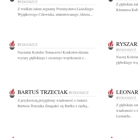
BYDGOSZCZ
Z głębokim ża
Z wielkim żalem żegnamy Przemysława Lisieckiego
Klemensa Kuba
Wyjątkowego Człowieka, utalentowanego Aktora,...
RYSZAR
BYDGOSZCZ
BYDGOSZCZ
Naszemu Koledze Tomaszowi Konkolewskiemu
Naszej Koleża
wyrazy głębokiego i szczerego współczucia z...
głębokiego wsp
BARTUŚ TRZECIAK
LEONAR
BYDGOSZCZ
BYDGOSZCZ
Z przykrością przyjęliśmy wiadomość o śmierci
Z głębokim smu
Bartusia Trzeciaka Zmagałeś się Bartku z ciężką...
wiadomość o ś
Leonarda...