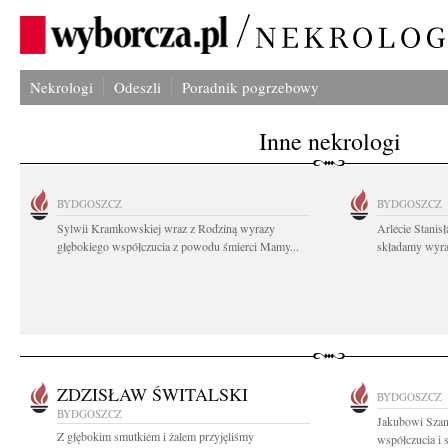
Nekrologi
Odeszli
Poradnik pogrzebowy
Inne nekrologi
BYDGOSZCZ
BYDGOSZCZ
Sylwii Kramkowskiej wraz z Rodziną wyrazy
Arlecie Stanis
głębokiego współczucia z powodu śmierci Mamy...
składamy wyraz
ZDZISŁAW ŚWITALSKI
BYDGOSZCZ
BYDGOSZCZ
Jakubowi Szan
Z głębokim smutkiem i żalem przyjęliśmy
współczucia i 