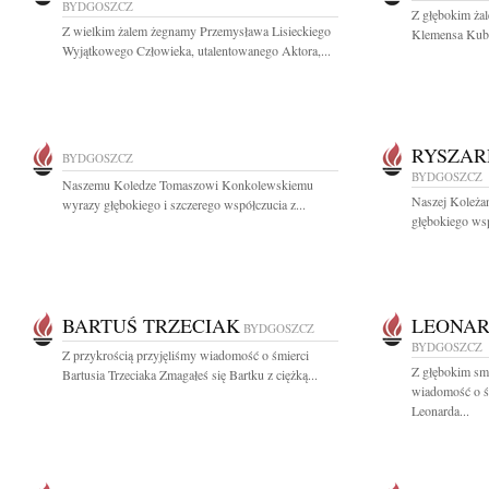
BYDGOSZCZ
Z głębokim ża
Z wielkim żalem żegnamy Przemysława Lisieckiego
Klemensa Kuba
Wyjątkowego Człowieka, utalentowanego Aktora,...
RYSZAR
BYDGOSZCZ
BYDGOSZCZ
Naszemu Koledze Tomaszowi Konkolewskiemu
Naszej Koleża
wyrazy głębokiego i szczerego współczucia z...
głębokiego wsp
BARTUŚ TRZECIAK
LEONAR
BYDGOSZCZ
BYDGOSZCZ
Z przykrością przyjęliśmy wiadomość o śmierci
Z głębokim smu
Bartusia Trzeciaka Zmagałeś się Bartku z ciężką...
wiadomość o ś
Leonarda...