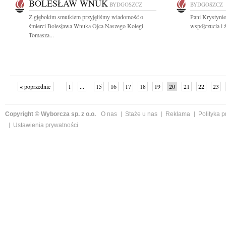
BOLESŁAW WNUK
BYDGOSZCZ
BYDGOSZCZ
Z głębokim smutkiem przyjęliśmy wiadomość o
Pani Krystynie
śmierci Bolesława Wnuka Ojca Naszego Kolegi
współczucia i 
Tomasza...
« poprzednie
1
...
15
16
17
18
19
20
21
22
23
»
Copyright © Wyborcza sp. z o.o.
O nas
Staże u nas
Reklama
Polityka 
Ustawienia prywatności