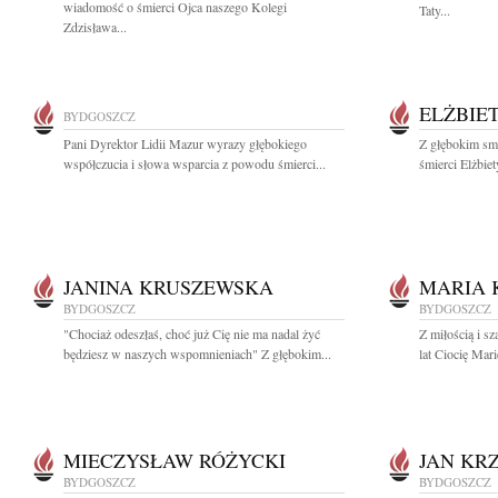
wiadomość o śmierci Ojca naszego Kolegi
Taty...
Zdzisława...
ELŻBIE
BYDGOSZCZ
Pani Dyrektor Lidii Mazur wyrazy głębokiego
Z głębokim sm
współczucia i słowa wsparcia z powodu śmierci...
śmierci Elżbie
JANINA KRUSZEWSKA
MARIA 
BYDGOSZCZ
BYDGOSZCZ
"Chociaż odeszłaś, choć już Cię nie ma nadal żyć
Z miłością i 
będziesz w naszych wspomnieniach" Z głębokim...
lat Ciocię Mar
MIECZYSŁAW RÓŻYCKI
JAN KR
BYDGOSZCZ
BYDGOSZCZ