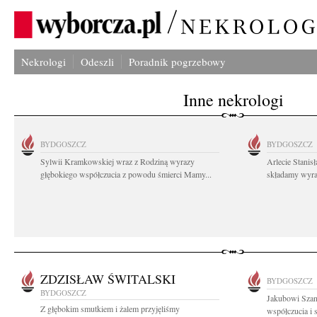
Nekrologi
Odeszli
Poradnik pogrzebowy
Inne nekrologi
BYDGOSZCZ
BYDGOSZCZ
Sylwii Kramkowskiej wraz z Rodziną wyrazy
Arlecie Stanis
głębokiego współczucia z powodu śmierci Mamy...
składamy wyraz
ZDZISŁAW ŚWITALSKI
BYDGOSZCZ
BYDGOSZCZ
Jakubowi Szan
Z głębokim smutkiem i żalem przyjęliśmy
współczucia i 