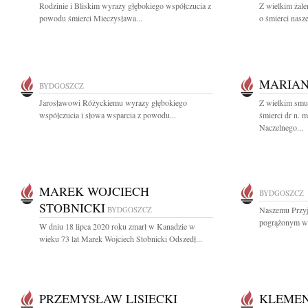
Rodzinie i Bliskim wyrazy głębokiego współczucia z
Z wielkim żal
powodu śmierci Mieczysława...
o śmierci nasze
MARIAN
BYDGOSZCZ
Jarosławowi Różyckiemu wyrazy głębokiego
Z wielkim smu
współczucia i słowa wsparcia z powodu...
śmierci dr n. 
Naczelnego...
MAREK WOJCIECH
BYDGOSZCZ
STOBNICKI
BYDGOSZCZ
Naszemu Przyj
pogrążonym w 
W dniu 18 lipca 2020 roku zmarł w Kanadzie w
wieku 73 lat Marek Wojciech Stobnicki Odszedł...
PRZEMYSŁAW LISIECKI
KLEMEN