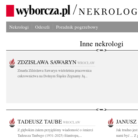
Nekrologi
Odeszli
Poradnik pogrzebowy
Inne nekrologi
ZDZISŁAWA SAWARYN
WROCŁAW
Zmarła Zdzisława Sawaryn wieloletnia pracownica
cukrownictwa na Dolnym Śląsku Żegnamy Ją...
TADEUSZ TAUBE
JANUSZ
WROCŁAW
Z głębokim żalem przyjęliśmy wiadomość o śmierci
Jak trudno jes
Tadeusza Taubego (1931-2025) filantropa,...
nami być ... Z