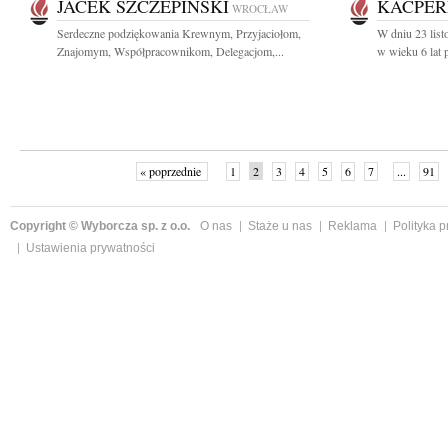
JACEK SZCZEPIŃSKI
KACPER
WROCŁAW
Serdeczne podziękowania Krewnym, Przyjaciołom,
W dniu 23 lis
Znajomym, Współpracownikom, Delegacjom,...
w wieku 6 lat po
« poprzednie
1
2
3
4
5
6
7
...
91
Copyright © Wyborcza sp. z o.o.
O nas
Staże u nas
Reklama
Polityka 
Ustawienia prywatności