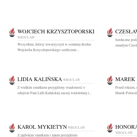
WOJCIECH KRZYSZTOPORSKI
CZESŁA
WROCŁAW
Serdeczne pod
Wszystkim, którzy towarzyszyli w ostatniej drodze
zmarłym Czesł
Wojciecha Krzysztoporskiego serdecznie...
LIDIA KALIŃSKA
MAREK 
WROCŁAW
Z wielkim smutkiem przyjęliśmy wiadomość o
Przed rokiem, 
odejściu Pani Lidii Kalińskiej naszej wieloletniej i...
Marek Pstrusiń
KAROL MYKIETYN
HONORA
WROCŁAW
WROCŁAW
Z głębokim smutkiem i żalem przyjęliśmy