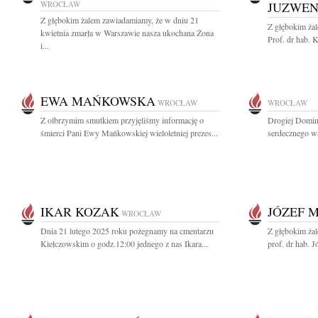
WROCŁAW
JUZWE
Z głębokim żalem zawiadamiamy, że w dniu 21
Z głębokim ża
kwietnia zmarła w Warszawie nasza ukochana Żona
Prof. dr hab. 
i...
EWA MAŃKOWSKA
WROCŁAW
WROCŁAW
Z olbrzymim smutkiem przyjęliśmy informację o
Drogiej Domin
śmierci Pani Ewy Mańkowskiej wieloletniej prezes...
serdecznego ws
IKAR KOZAK
JÓZEF 
WROCŁAW
Dnia 21 lutego 2025 roku pożegnamy na cmentarzu
Z głębokim ża
Kiełczowskim o godz.12:00 jednego z nas Ikara...
prof. dr hab. J