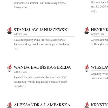
Wspomnienie H
wiadomość o śmierci Pana Karola Mykietyna
zm. 3.6.2024 
Prokuratora...
Cię...
STANISŁAW JANUSZEWSKI
HENRYK
WROCŁAW
WROCŁAW
Z żalem żegnamy Pana Profesora Stanisława
Z głębokim ża
Januszewskiego wielce zasłużonego w działaniach
dr Henryka Ka
na...
WANDA BAGIŃSKA-SEREDA
WIESŁA
WROCŁAW
Żegnamy Wies
Z głębokim żalem zawiadamiamy o śmierci lek.
człowieka medi
dermatolog Wandy Bagińskiej-Sereda Pogrzeb
odbędzie...
ALEKSANDRA LAMPARSKA
KRYSTY