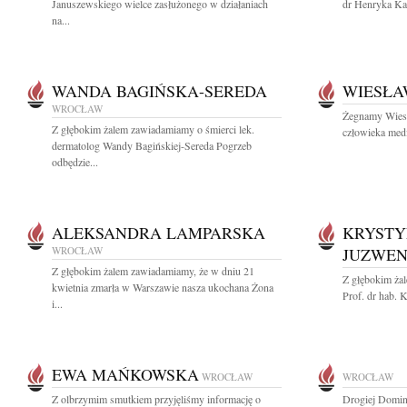
Januszewskiego wielce zasłużonego w działaniach
dr Henryka Ka
na...
WANDA BAGIŃSKA-SEREDA
WIESŁA
WROCŁAW
Żegnamy Wies
Z głębokim żalem zawiadamiamy o śmierci lek.
człowieka medi
dermatolog Wandy Bagińskiej-Sereda Pogrzeb
odbędzie...
ALEKSANDRA LAMPARSKA
KRYSTY
WROCŁAW
JUZWE
Z głębokim żalem zawiadamiamy, że w dniu 21
Z głębokim ża
kwietnia zmarła w Warszawie nasza ukochana Żona
Prof. dr hab. 
i...
EWA MAŃKOWSKA
WROCŁAW
WROCŁAW
Z olbrzymim smutkiem przyjęliśmy informację o
Drogiej Domin