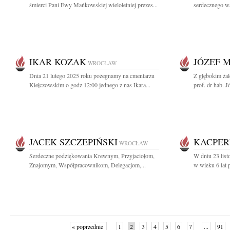
śmierci Pani Ewy Mańkowskiej wieloletniej prezes...
serdecznego ws
IKAR KOZAK
JÓZEF 
WROCŁAW
Dnia 21 lutego 2025 roku pożegnamy na cmentarzu
Z głębokim ża
Kiełczowskim o godz.12:00 jednego z nas Ikara...
prof. dr hab. J
JACEK SZCZEPIŃSKI
KACPER
WROCŁAW
Serdeczne podziękowania Krewnym, Przyjaciołom,
W dniu 23 lis
Znajomym, Współpracownikom, Delegacjom,...
w wieku 6 lat po
« poprzednie
1
2
3
4
5
6
7
...
91