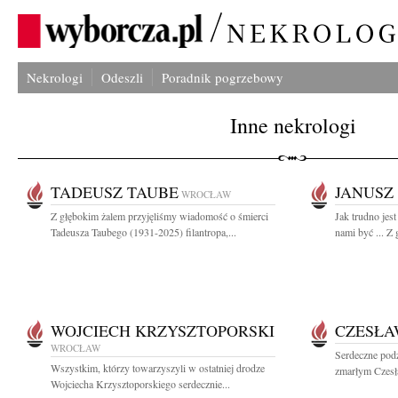
Nekrologi
Odeszli
Poradnik pogrzebowy
Inne nekrologi
TADEUSZ TAUBE
JANUSZ
WROCŁAW
Z głębokim żalem przyjęliśmy wiadomość o śmierci
Jak trudno jes
Tadeusza Taubego (1931-2025) filantropa,...
nami być ... Z
WOJCIECH KRZYSZTOPORSKI
CZESŁA
WROCŁAW
Serdeczne pod
Wszystkim, którzy towarzyszyli w ostatniej drodze
zmarłym Czesł
Wojciecha Krzysztoporskiego serdecznie...