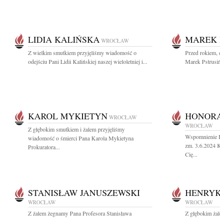
LIDIA KALIŃSKA
MAREK 
WROCŁAW
Z wielkim smutkiem przyjęliśmy wiadomość o
Przed rokiem, 
odejściu Pani Lidii Kalińskiej naszej wieloletniej i...
Marek Pstrusiń
KAROL MYKIETYN
HONORA
WROCŁAW
WROCŁAW
Z głębokim smutkiem i żalem przyjęliśmy
Wspomnienie H
wiadomość o śmierci Pana Karola Mykietyna
zm. 3.6.2024 
Prokuratora...
Cię...
STANISŁAW JANUSZEWSKI
HENRYK
WROCŁAW
WROCŁAW
Z żalem żegnamy Pana Profesora Stanisława
Z głębokim ża