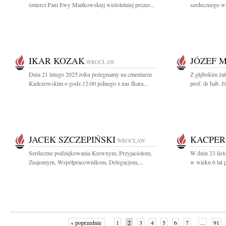
śmierci Pani Ewy Mańkowskiej wieloletniej prezes...
serdecznego ws
IKAR KOZAK
JÓZEF 
WROCŁAW
Dnia 21 lutego 2025 roku pożegnamy na cmentarzu
Z głębokim ża
Kiełczowskim o godz.12:00 jednego z nas Ikara...
prof. dr hab. J
JACEK SZCZEPIŃSKI
KACPER
WROCŁAW
Serdeczne podziękowania Krewnym, Przyjaciołom,
W dniu 23 lis
Znajomym, Współpracownikom, Delegacjom,...
w wieku 6 lat po
« poprzednie
1
2
3
4
5
6
7
...
91