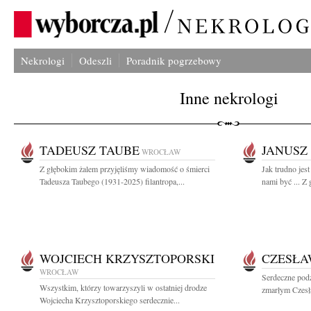
Nekrologi
Odeszli
Poradnik pogrzebowy
Inne nekrologi
TADEUSZ TAUBE
JANUSZ
WROCŁAW
Z głębokim żalem przyjęliśmy wiadomość o śmierci
Jak trudno jes
Tadeusza Taubego (1931-2025) filantropa,...
nami być ... Z
WOJCIECH KRZYSZTOPORSKI
CZESŁA
WROCŁAW
Serdeczne pod
Wszystkim, którzy towarzyszyli w ostatniej drodze
zmarłym Czesł
Wojciecha Krzysztoporskiego serdecznie...