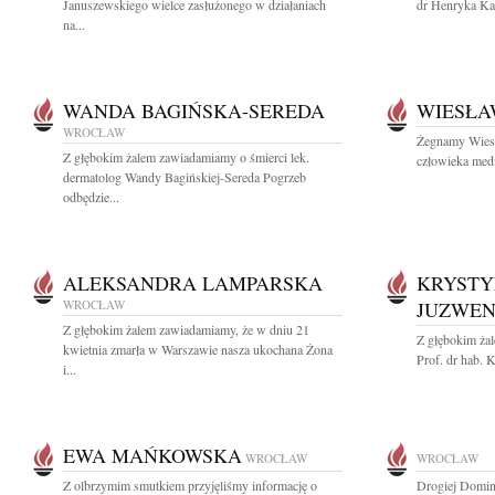
Januszewskiego wielce zasłużonego w działaniach
dr Henryka Ka
na...
WANDA BAGIŃSKA-SEREDA
WIESŁA
WROCŁAW
Żegnamy Wies
Z głębokim żalem zawiadamiamy o śmierci lek.
człowieka medi
dermatolog Wandy Bagińskiej-Sereda Pogrzeb
odbędzie...
ALEKSANDRA LAMPARSKA
KRYSTY
WROCŁAW
JUZWE
Z głębokim żalem zawiadamiamy, że w dniu 21
Z głębokim ża
kwietnia zmarła w Warszawie nasza ukochana Żona
Prof. dr hab. 
i...
EWA MAŃKOWSKA
WROCŁAW
WROCŁAW
Z olbrzymim smutkiem przyjęliśmy informację o
Drogiej Domin