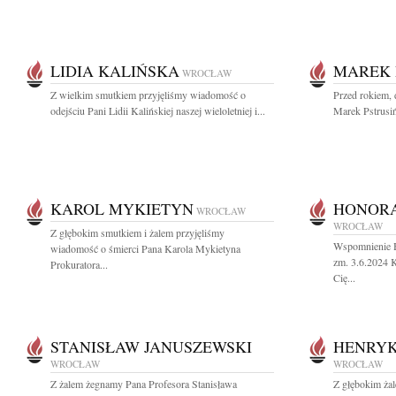
LIDIA KALIŃSKA
MAREK 
WROCŁAW
Z wielkim smutkiem przyjęliśmy wiadomość o
Przed rokiem, 
odejściu Pani Lidii Kalińskiej naszej wieloletniej i...
Marek Pstrusiń
KAROL MYKIETYN
HONORA
WROCŁAW
WROCŁAW
Z głębokim smutkiem i żalem przyjęliśmy
Wspomnienie H
wiadomość o śmierci Pana Karola Mykietyna
zm. 3.6.2024 
Prokuratora...
Cię...
STANISŁAW JANUSZEWSKI
HENRYK
WROCŁAW
WROCŁAW
Z żalem żegnamy Pana Profesora Stanisława
Z głębokim ża