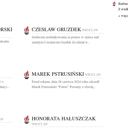
Barbar
Z wiel
+ więc
RSKI
CZESŁAW GRUZDEK
WROCŁAW
Serdeczne podziękowania za pomoc w opiece nad
 drodze
zmarłym Czesławem Guzdek Za udział w...
MAREK PSTRUSIŃSKI
WROCŁAW
ć o
Przed rokiem, dnia 28 czerwca 2024 roku odszedł
iej i...
Marek Pstrusiński "Pstruś" Prosimy o chwilę...
HONORATA HAŁUSZCZAK
AW
WROCŁAW