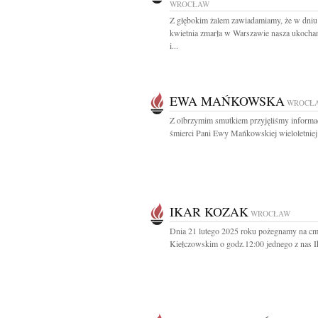
WROCŁAW
Z głębokim żalem zawiadamiamy, że w dniu
kwietnia zmarła w Warszawie nasza ukocha
i...
EWA MAŃKOWSKA
WROCŁ
Z olbrzymim smutkiem przyjęliśmy informa
śmierci Pani Ewy Mańkowskiej wieloletniej 
IKAR KOZAK
WROCŁAW
Dnia 21 lutego 2025 roku pożegnamy na cm
Kiełczowskim o godz.12:00 jednego z nas Ik