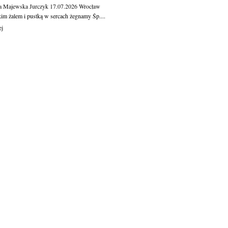
a Majewska Jurczyk
17.07.2026
Wrocław
kim żalem i pustką w sercach żegnamy Śp....
ej