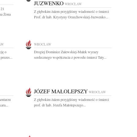
JUZWENKO
WROCŁAW
 21
Z głębokim żalem przyjęliśmy wiadomość o śmierci
na Żona
Prof. dr hab. Krystyny Orzechowskiej-Juzwenko...
AW
WROCŁAW
cję o
Drogiej Dominice Zalewskiej-Małek wyrazy
prezes...
serdecznego współczucia z powodu śmierci Taty...
JÓZEF MAŁOLEPSZY
WROCŁAW
entarzu
Z głębokim żalem przyjęliśmy wiadomość o śmierci
ara...
prof. dr hab. Józefa Małolepszego...