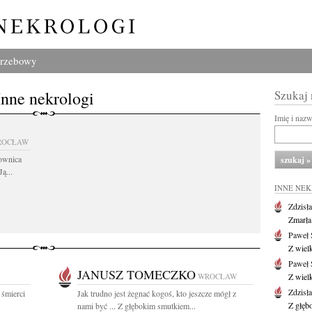
grzebowy
Inne nekrologi
Szukaj
Imię i naz
ROCŁAW
cownica
ą...
INNE NE
Zdzisł
Zmarła
Paweł 
Z wiel
Paweł 
JANUSZ TOMECZKO
WROCŁAW
Z wiel
Zdzisł
 śmierci
Jak trudno jest żegnać kogoś, kto jeszcze mógł z
Z głęb
nami być ... Z głębokim smutkiem...