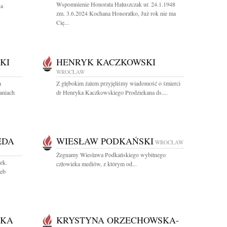
Wspomnienie Honorata Hałuszczak ur. 24.1.1948
na
zm. 3.6.2024 Kochana Honoratko, Już rok nie ma
Cię...
KI
HENRYK KACZKOWSKI
WROCŁAW
a
Z głębokim żalem przyjęliśmy wiadomość o śmierci
aniach
dr Henryka Kaczkowskiego Prodziekana ds....
EDA
WIESŁAW PODKAŃSKI
WROCŁAW
Żegnamy Wiesława Podkańskiego wybitnego
ek.
człowieka mediów, z którym od...
zeb
SKA
KRYSTYNA ORZECHOWSKA-