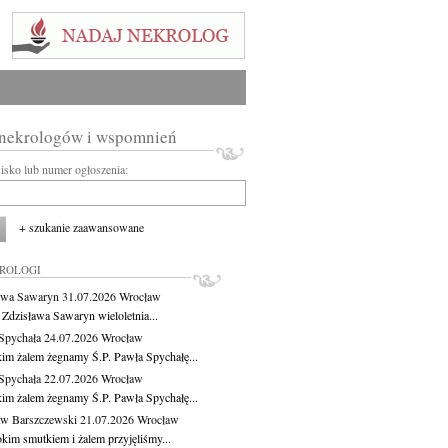
 nekrologów i wspomnień
wisko lub numer ogłoszenia:
+ szukanie zaawansowane
KROLOGI
awa Sawaryn
31.07.2026
Wrocław
 Zdzisława Sawaryn wieloletnia...
Spychała
24.07.2026
Wrocław
kim żalem żegnamy Ś.P. Pawła Spychałę...
Spychała
22.07.2026
Wrocław
kim żalem żegnamy Ś.P. Pawła Spychałę...
aw Barszczewski
21.07.2026
Wrocław
okim smutkiem i żalem przyjęliśmy...