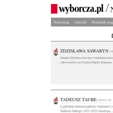
Nekrologi
Odeszli
Poradnik po
ZDZISŁAWA SAWARYN
W
Zmarła Zdzisława Sawaryn wieloletnia pra
cukrownictwa na Dolnym Śląsku Żegnamy J
TADEUSZ TAUBE
WROCŁAW
Z głębokim żalem przyjęliśmy wiadomość o
Tadeusza Taubego (1931-2025) filantropa,...