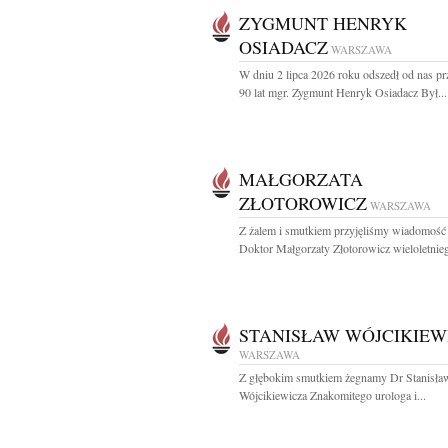
ZYGMUNT HENRYK
OSIADACZ
WARSZAWA
W dniu 2 lipca 2026 roku odszedł od nas p
90 lat mgr. Zygmunt Henryk Osiadacz Był...
MAŁGORZATA
ZŁOTOROWICZ
WARSZAWA
Z żalem i smutkiem przyjęliśmy wiadomość 
Doktor Małgorzaty Złotorowicz wieloletnieg
STANISŁAW WÓJCIKIEW
WARSZAWA
Z głębokim smutkiem żegnamy Dr Stanisła
Wójcikiewicza Znakomitego urologa i...