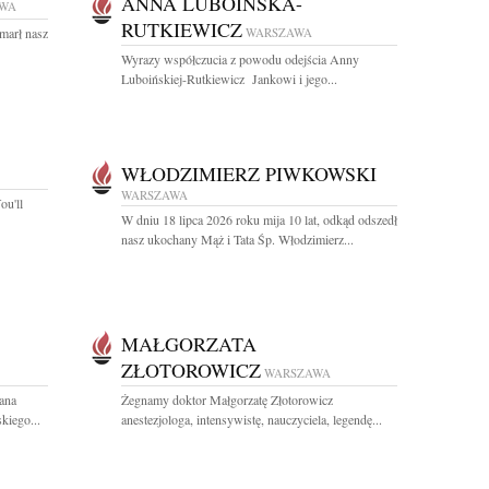
ANNA LUBOIŃSKA-
WA
RUTKIEWICZ
marł nasz
WARSZAWA
Wyrazy współczucia z powodu odejścia Anny
Luboińskiej-Rutkiewicz Jankowi i jego...
WŁODZIMIERZ PIWKOWSKI
WARSZAWA
ou'll
W dniu 18 lipca 2026 roku mija 10 lat, odkąd odszedł
nasz ukochany Mąż i Tata Śp. Włodzimierz...
MAŁGORZATA
ZŁOTOROWICZ
WARSZAWA
ana
Żegnamy doktor Małgorzatę Złotorowicz
kiego...
anestezjologa, intensywistę, nauczyciela, legendę...