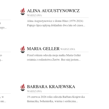
ALINA AUGUSTYNOWICZ
WARSZAWA
Alina Augustynowicz z domu Hinz (1979-2024)
i
Piątego lipca upłyną dokładnie dwa lata od czasu...
ego...
MARIA GELLER
WARSZAWA
go
Przed rokiem odeszła moja matka Maria Geller
...
ostatnia z rodzeństwa Żerów. Bez niej jestem...
BARBARA KRAJEWSKA
WARSZAWA
, w
19 czerwca 2026 roku odeszła Barbara Krajewska
nie...
tłumaczka, bohemistka, wierna i serdeczna...