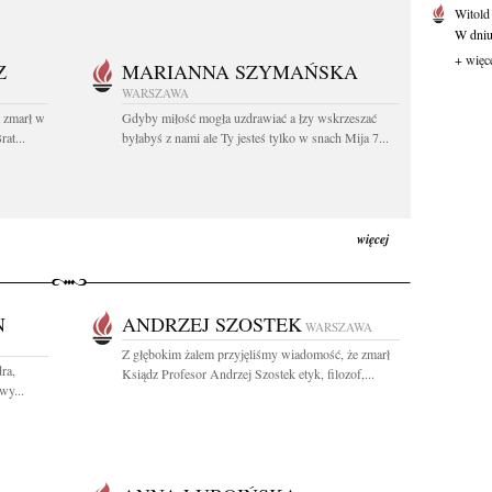
Witold
W dniu 
+ więc
Z
MARIANNA SZYMAŃSKA
WARSZAWA
t zmarł w
Gdyby miłość mogła uzdrawiać a łzy wskrzeszać
at...
byłabyś z nami ale Ty jesteś tylko w snach Mija 7...
więcej
N
ANDRZEJ SZOSTEK
WARSZAWA
Z głębokim żalem przyjęliśmy wiadomość, że zmarł
ra,
Ksiądz Profesor Andrzej Szostek etyk, filozof,...
wy...