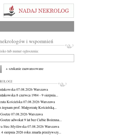
 nekrologów i wspomnień
wisko lub numer ogłoszenia:
+ szukanie zaawansowane
KROLOGI
ułakowska
07.08.2026
Warszawa
ułakowska 8 czerwca 1984 - 9 sierpnia...
zata Kościelska
07.08.2026
Warszawa
m żegnam prof. Małgorzatę Kościelską...
 Goetze
07.08.2026
Warszawa
 Goetze adwokat 9 lat bez Ciebie Bożenna...
a Stec-Myśliwska
07.08.2026
Warszawa
 4 sierpnia 2026 roku zmarła przeżywszy...