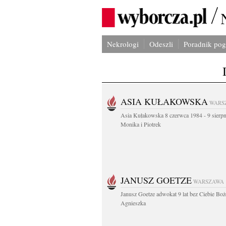
Nekrologi
Odeszli
Poradnik po
ASIA KUŁAKOWSKA
WARS
Asia Kułakowska 8 czerwca 1984 - 9 sierp
Monika i Piotrek
JANUSZ GOETZE
WARSZAWA
Janusz Goetze adwokat 9 lat bez Ciebie Boż
Agnieszka