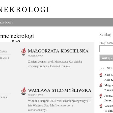
grzebowy
Inne nekrologi
Szukaj
Imię i naz
MAŁGORZATA KOŚCIELSKA
ZAWA
WARSZAWA
nia 2011
Z żalem żegnam prof. Małgorzatę Kościelską
dziękując za wiele Dorota Orlińska
INNE NE
Asia K
Asia K
Małgor
WACŁAWA STEC-MYŚLIWSKA
Z żale
WARSZAWA
Janusz
enna i
Janusz
W dniu 4 sierpnia 2026 roku zmarła przeżywszy 93
lata Wacława Stec-Myśliwska o czym
Wacław
zawiadamiamy...
W dniu