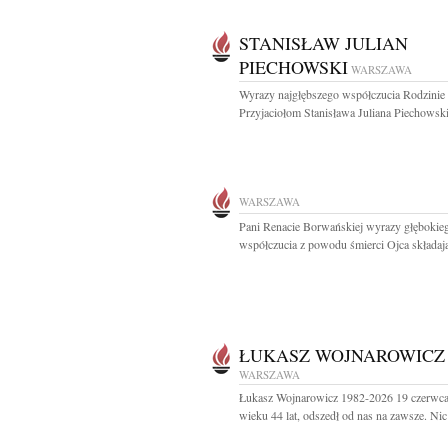
STANISŁAW JULIAN
PIECHOWSKI
WARSZAWA
Wyrazy najgłębszego współczucia Rodzinie 
Przyjaciołom Stanisława Juliana Piechowski
WARSZAWA
Pani Renacie Borwańskiej wyrazy głębokie
współczucia z powodu śmierci Ojca składają
ŁUKASZ WOJNAROWICZ
WARSZAWA
Łukasz Wojnarowicz 1982-2026 19 czerwca
wieku 44 lat, odszedł od nas na zawsze. Nic 