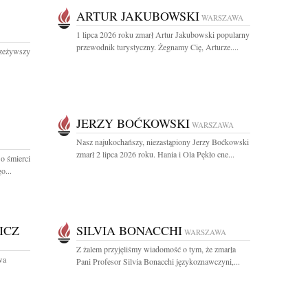
ARTUR JAKUBOWSKI
WARSZAWA
1 lipca 2026 roku zmarł Artur Jakubowski popularny
przewodnik turystyczny. Żegnamy Cię, Arturze....
rzeżywszy
JERZY BOĆKOWSKI
WARSZAWA
Nasz najukochańszy, niezastąpiony Jerzy Boćkowski
zmarł 2 lipca 2026 roku. Hania i Ola Pękło cne...
o śmierci
o...
ICZ
SILVIA BONACCHI
WARSZAWA
Z żalem przyjęliśmy wiadomość o tym, że zmarła
wa
Pani Profesor Silvia Bonacchi językoznawczyni,...