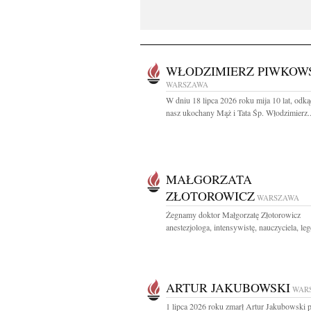
WŁODZIMIERZ PIWKOW
WARSZAWA
W dniu 18 lipca 2026 roku mija 10 lat, odk
nasz ukochany Mąż i Tata Śp. Włodzimierz..
MAŁGORZATA
ZŁOTOROWICZ
WARSZAWA
Żegnamy doktor Małgorzatę Złotorowicz
anestezjologa, intensywistę, nauczyciela, leg
ARTUR JAKUBOWSKI
WAR
1 lipca 2026 roku zmarł Artur Jakubowski 