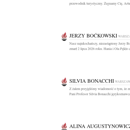
przewodnik turystyczny. Żegnamy Cię, Artur
JERZY BOĆKOWSKI
WARSZ
Nasz najukochańszy, niezastąpiony Jerzy 
zmarł 2 lipca 2026 roku. Hania i Ola Pękło c
SILVIA BONACCHI
WARSZA
Z żalem przyjęliśmy wiadomość o tym, że z
Pani Profesor Silvia Bonacchi językoznawczy
ALINA AUGUSTYNOWIC