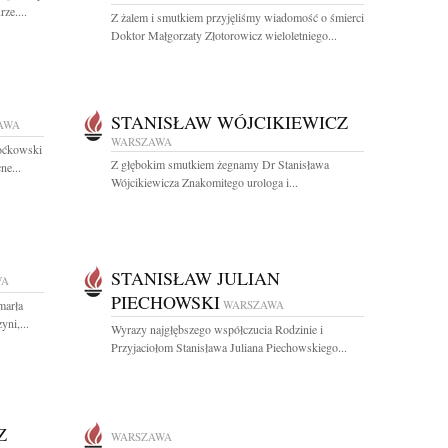
ze....
Z żalem i smutkiem przyjęliśmy wiadomość o śmierci
Doktor Małgorzaty Złotorowicz wieloletniego...
STANISŁAW WÓJCIKIEWICZ
AWA
WARSZAWA
Boćkowski
Z głębokim smutkiem żegnamy Dr Stanisława
ne...
Wójcikiewicza Znakomitego urologa i...
STANISŁAW JULIAN
WA
PIECHOWSKI
marła
WARSZAWA
ni,...
Wyrazy najgłębszego współczucia Rodzinie i
Przyjaciołom Stanisława Juliana Piechowskiego...
Z
WARSZAWA