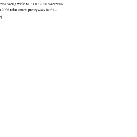
zata Szeląg
wiek: 61
31.07.2026
Warszawa
a 2026 roku zmarła przeżywszy lat 61...
ej