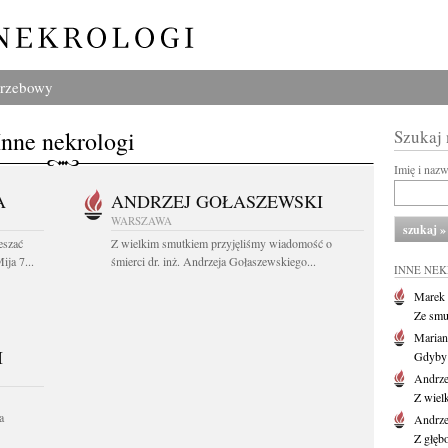
grzebowy
Inne nekrologi
Szukaj
Imię i naz
A
ANDRZEJ GOŁASZEWSKI
WARSZAWA
eszać
Z wielkim smutkiem przyjęliśmy wiadomość o
ija 7...
śmierci dr. inż. Andrzeja Gołaszewskiego...
INNE NE
Marek 
Ze smu
Marian
I
Gdyby 
Andrze
Z wiel
a
Andrze
Z głęb