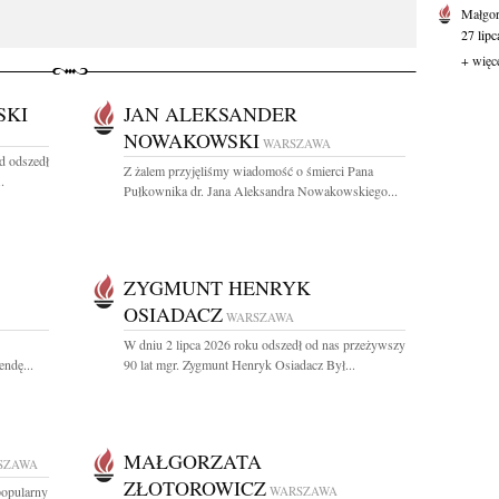
Małgor
27 lipc
+ więc
SKI
JAN ALEKSANDER
NOWAKOWSKI
WARSZAWA
ąd odszedł
Z żalem przyjęliśmy wiadomość o śmierci Pana
.
Pułkownika dr. Jana Aleksandra Nowakowskiego...
ZYGMUNT HENRYK
OSIADACZ
WARSZAWA
W dniu 2 lipca 2026 roku odszedł od nas przeżywszy
endę...
90 lat mgr. Zygmunt Henryk Osiadacz Był...
MAŁGORZATA
SZAWA
ZŁOTOROWICZ
popularny
WARSZAWA