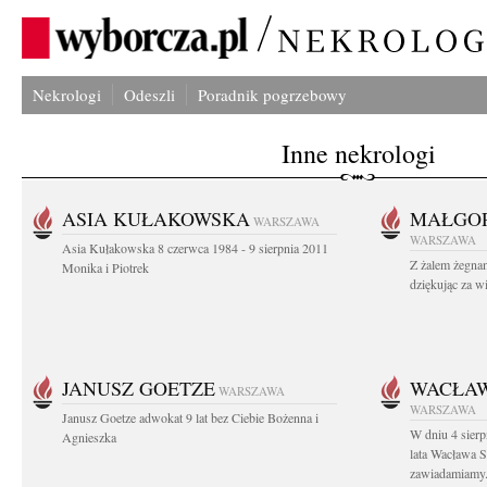
Nekrologi
Odeszli
Poradnik pogrzebowy
Inne nekrologi
ASIA KUŁAKOWSKA
MAŁGOR
WARSZAWA
WARSZAWA
Asia Kułakowska 8 czerwca 1984 - 9 sierpnia 2011
Z żalem żegnam
Monika i Piotrek
dziękując za w
JANUSZ GOETZE
WACŁAW
WARSZAWA
WARSZAWA
Janusz Goetze adwokat 9 lat bez Ciebie Bożenna i
W dniu 4 sier
Agnieszka
lata Wacława 
zawiadamiamy.