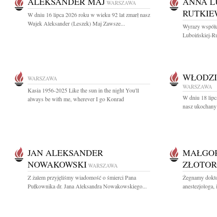
ALEKSANDER MAJ
ANNA L
WARSZAWA
RUTKIE
W dniu 16 lipca 2026 roku w wieku 92 lat zmarł nasz
Wujek Aleksander (Leszek) Maj Zawsze...
Wyrazy współc
Luboińskiej-Ru
WŁODZI
WARSZAWA
WARSZAWA
Kasia 1956-2025 Like the sun in the night You'll
W dniu 18 lipc
always be with me, wherever I go Konrad
nasz ukochany 
JAN ALEKSANDER
MAŁGO
NOWAKOWSKI
ZŁOTOR
WARSZAWA
Z żalem przyjęliśmy wiadomość o śmierci Pana
Żegnamy dokto
Pułkownika dr. Jana Aleksandra Nowakowskiego...
anestezjologa, 