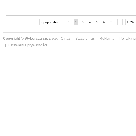
« poprzednie
1
2
3
4
5
6
7
...
1526
Copyright © Wyborcza sp. z o.o.
O nas
Staże u nas
Reklama
Polityka 
Ustawienia prywatności