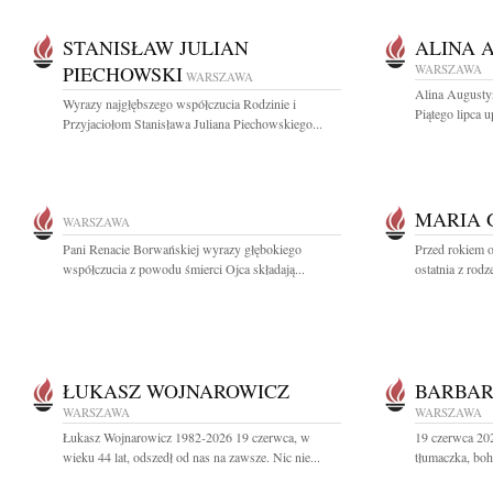
STANISŁAW JULIAN
ALINA 
PIECHOWSKI
WARSZAWA
WARSZAWA
Alina Augusty
Wyrazy najgłębszego współczucia Rodzinie i
Piątego lipca u
Przyjaciołom Stanisława Juliana Piechowskiego...
MARIA 
WARSZAWA
Pani Renacie Borwańskiej wyrazy głębokiego
Przed rokiem o
współczucia z powodu śmierci Ojca składają...
ostatnia z rodz
ŁUKASZ WOJNAROWICZ
BARBAR
WARSZAWA
WARSZAWA
Łukasz Wojnarowicz 1982-2026 19 czerwca, w
19 czerwca 20
wieku 44 lat, odszedł od nas na zawsze. Nic nie...
tłumaczka, boh