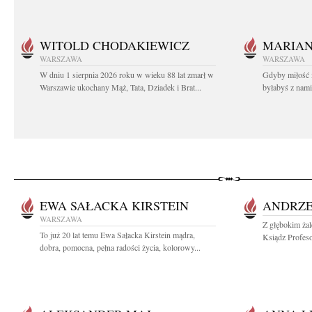
WITOLD CHODAKIEWICZ
MARIA
WARSZAWA
WARSZAWA
W dniu 1 sierpnia 2026 roku w wieku 88 lat zmarł w
Gdyby miłość 
Warszawie ukochany Mąż, Tata, Dziadek i Brat...
byłabyś z nami 
EWA SAŁACKA KIRSTEIN
ANDRZE
WARSZAWA
Z głębokim ża
To już 20 lat temu Ewa Sałacka Kirstein mądra,
Ksiądz Profesor
dobra, pomocna, pełna radości życia, kolorowy...