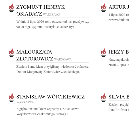
ZYGMUNT HENRYK
ARTUR 
OSIADACZ
WARSZAWA
1 lipca 2026 r
przewodnik tur
W dniu 2 lipca 2026 roku odszedł od nas przeżywszy
90 lat mgr. Zygmunt Henryk Osiadacz Był...
MAŁGORZATA
JERZY 
ZŁOTOROWICZ
WARSZAWA
Nasz najukoch
zmarł 2 lipca 2
Z żalem i smutkiem przyjęliśmy wiadomość o śmierci
Doktor Małgorzaty Złotorowicz wieloletniego...
STANISŁAW WÓJCIKIEWICZ
SILVIA
WARSZAWA
Z żalem przyję
Z głębokim smutkiem żegnamy Dr Stanisława
Pani Profesor 
Wójcikiewicza Znakomitego urologa i...