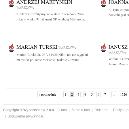
ANDRZEJ MARTYNKIN
JOANNA
WARSZAWA
"...Tym, co poz
Z żalem informujemy, że w dniu 20 czerwca 2026
pociechą jest ci
roku w wieku 91 lat zmarł ŚP Andrzej Martynkin...
MARIAN TURSKI
JANUSZ
WARSZAWA
WARSZAWA
Marian Turski Ur. 26 VI 1926 Nikt i nic nie wypełni
W dniu 23 czer
mi pustki po Tobie Marianie. Tęsknię Zuzanna
Janusz Daszcz
« poprzednie
1
2
3
4
5
6
7
...
1526
Copyright © Wyborcza sp. z o.o.
O nas
Staże u nas
Reklama
Polityka 
Ustawienia prywatności