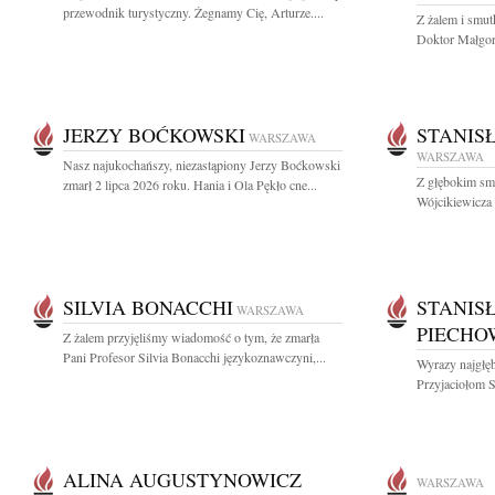
przewodnik turystyczny. Żegnamy Cię, Arturze....
Z żalem i smut
Doktor Małgorz
JERZY BOĆKOWSKI
STANIS
WARSZAWA
WARSZAWA
Nasz najukochańszy, niezastąpiony Jerzy Boćkowski
Z głębokim sm
zmarł 2 lipca 2026 roku. Hania i Ola Pękło cne...
Wójcikiewicza 
SILVIA BONACCHI
STANIS
WARSZAWA
PIECHO
Z żalem przyjęliśmy wiadomość o tym, że zmarła
Pani Profesor Silvia Bonacchi językoznawczyni,...
Wyrazy najgłęb
Przyjaciołom S
ALINA AUGUSTYNOWICZ
WARSZAWA