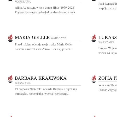
WARSZAWA
Pani Renacie 
Alina Augustynowicz z domu Hinz (1979-2024)
współczucia z 
Piątego lipca upłyną dokładnie dwa lata od czasu...
MARIA GELLER
ŁUKASZ
WARSZAWA
WARSZAWA
Przed rokiem odeszła moja matka Maria Geller
Łukasz Wojnar
ostatnia z rodzeństwa Żerów. Bez niej jestem...
wieku 44 lat, o
BARBARA KRAJEWSKA
ZOFIA 
WARSZAWA
W wieku 76 lat
19 czerwca 2026 roku odeszła Barbara Krajewska
Prodan Żegnaj,
tłumaczka, bohemistka, wierna i serdeczna...