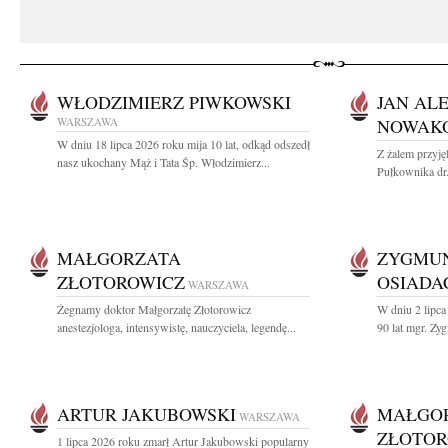
WŁODZIMIERZ PIWKOWSKI
JAN AL
WARSZAWA
NOWAK
W dniu 18 lipca 2026 roku mija 10 lat, odkąd odszedł
Z żalem przyj
nasz ukochany Mąż i Tata Śp. Włodzimierz...
Pułkownika dr
MAŁGORZATA
ZYGMU
ZŁOTOROWICZ
OSIADA
WARSZAWA
Żegnamy doktor Małgorzatę Złotorowicz
W dniu 2 lipca
anestezjologa, intensywistę, nauczyciela, legendę...
90 lat mgr. Zy
ARTUR JAKUBOWSKI
MAŁGO
WARSZAWA
ZŁOTOR
1 lipca 2026 roku zmarł Artur Jakubowski popularny