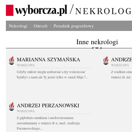
Nekrologi
Odeszli
Poradnik pogrzebowy
Inne nekrologi
MARIANNA SZYMAŃSKA
ANDRZE
WARSZAWA
WARSZAWA
Gdyby miłość mogła uzdrawiać a łzy wskrzeszać
Z wielkim smu
byłabyś z nami ale Ty jesteś tylko w snach Mija 7...
śmierci dr. in
ANDRZEJ PERZANOWSKI
WARSZAWA
Z głębokim smutkiem i niedowierzaniem
zawiadamiamy o śmierci dr n. med. Andrzeja
Perzanowskiego...