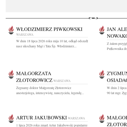
WŁODZIMIERZ PIWKOWSKI
JAN AL
WARSZAWA
NOWAK
W dniu 18 lipca 2026 roku mija 10 lat, odkąd odszedł
Z żalem przyj
nasz ukochany Mąż i Tata Śp. Włodzimierz...
Pułkownika dr
MAŁGORZATA
ZYGMU
ZŁOTOROWICZ
OSIADA
WARSZAWA
Żegnamy doktor Małgorzatę Złotorowicz
W dniu 2 lipca
anestezjologa, intensywistę, nauczyciela, legendę...
90 lat mgr. Zy
ARTUR JAKUBOWSKI
MAŁGO
WARSZAWA
ZŁOTOR
1 lipca 2026 roku zmarł Artur Jakubowski popularny