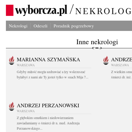
Nekrologi
Odeszli
Poradnik pogrzebowy
Inne nekrologi
MARIANNA SZYMAŃSKA
ANDRZE
WARSZAWA
WARSZAWA
Gdyby miłość mogła uzdrawiać a łzy wskrzeszać
Z wielkim smu
byłabyś z nami ale Ty jesteś tylko w snach Mija 7...
śmierci dr. in
ANDRZEJ PERZANOWSKI
WARSZAWA
Z głębokim smutkiem i niedowierzaniem
zawiadamiamy o śmierci dr n. med. Andrzeja
Perzanowskiego...