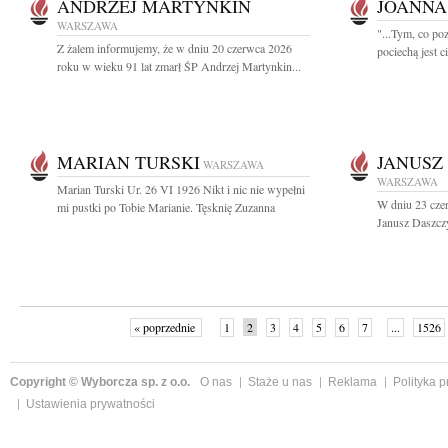
ANDRZEJ MARTYNKIN
JOANNA
WARSZAWA
"...Tym, co poz
Z żalem informujemy, że w dniu 20 czerwca 2026
pociechą jest ci
roku w wieku 91 lat zmarł ŚP Andrzej Martynkin...
MARIAN TURSKI
JANUSZ
WARSZAWA
WARSZAWA
Marian Turski Ur. 26 VI 1926 Nikt i nic nie wypełni
W dniu 23 czer
mi pustki po Tobie Marianie. Tęsknię Zuzanna
Janusz Daszcz
« poprzednie
1
2
3
4
5
6
7
...
1526
Copyright © Wyborcza sp. z o.o.
O nas
Staże u nas
Reklama
Polityka 
Ustawienia prywatności