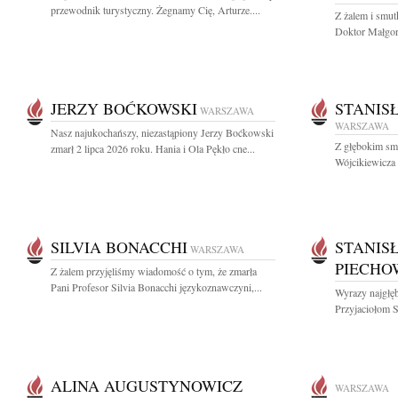
przewodnik turystyczny. Żegnamy Cię, Arturze....
Z żalem i smut
Doktor Małgorz
JERZY BOĆKOWSKI
STANIS
WARSZAWA
WARSZAWA
Nasz najukochańszy, niezastąpiony Jerzy Boćkowski
Z głębokim sm
zmarł 2 lipca 2026 roku. Hania i Ola Pękło cne...
Wójcikiewicza 
SILVIA BONACCHI
STANIS
WARSZAWA
PIECHO
Z żalem przyjęliśmy wiadomość o tym, że zmarła
Pani Profesor Silvia Bonacchi językoznawczyni,...
Wyrazy najgłęb
Przyjaciołom S
ALINA AUGUSTYNOWICZ
WARSZAWA