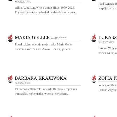
WARSZAWA
Pani Renacie 
Alina Augustynowicz z domu Hinz (1979-2024)
współczucia z 
Piątego lipca upłyną dokładnie dwa lata od czasu...
MARIA GELLER
ŁUKASZ
WARSZAWA
WARSZAWA
Przed rokiem odeszła moja matka Maria Geller
Łukasz Wojnar
ostatnia z rodzeństwa Żerów. Bez niej jestem...
wieku 44 lat, o
BARBARA KRAJEWSKA
ZOFIA 
WARSZAWA
W wieku 76 lat
19 czerwca 2026 roku odeszła Barbara Krajewska
Prodan Żegnaj,
tłumaczka, bohemistka, wierna i serdeczna...