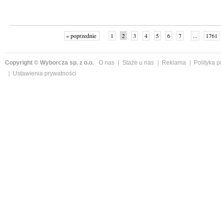
« poprzednie
1
2
3
4
5
6
7
...
1761
Copyright © Wyborcza sp. z o.o.
O nas
Staże u nas
Reklama
Polityka 
Ustawienia prywatności