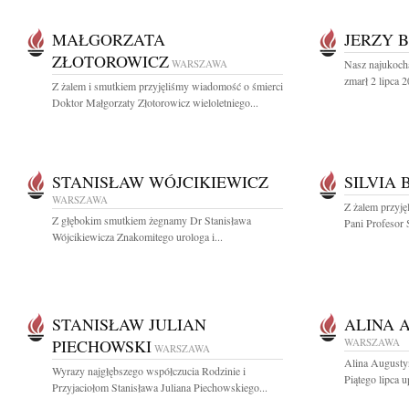
MAŁGORZATA
JERZY 
ZŁOTOROWICZ
WARSZAWA
Nasz najukoch
zmarł 2 lipca 2
Z żalem i smutkiem przyjęliśmy wiadomość o śmierci
Doktor Małgorzaty Złotorowicz wieloletniego...
STANISŁAW WÓJCIKIEWICZ
SILVIA
WARSZAWA
Z żalem przyję
Z głębokim smutkiem żegnamy Dr Stanisława
Pani Profesor 
Wójcikiewicza Znakomitego urologa i...
STANISŁAW JULIAN
ALINA 
PIECHOWSKI
WARSZAWA
WARSZAWA
Alina Augusty
Wyrazy najgłębszego współczucia Rodzinie i
Piątego lipca u
Przyjaciołom Stanisława Juliana Piechowskiego...