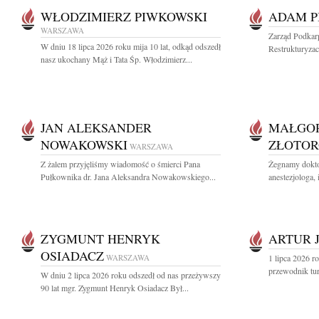
WŁODZIMIERZ PIWKOWSKI
ADAM P
WARSZAWA
Zarząd Podkar
W dniu 18 lipca 2026 roku mija 10 lat, odkąd odszedł
Restrukturyzac
nasz ukochany Mąż i Tata Śp. Włodzimierz...
JAN ALEKSANDER
MAŁGO
NOWAKOWSKI
ZŁOTOR
WARSZAWA
Z żalem przyjęliśmy wiadomość o śmierci Pana
Żegnamy dokto
Pułkownika dr. Jana Aleksandra Nowakowskiego...
anestezjologa, 
ZYGMUNT HENRYK
ARTUR 
OSIADACZ
WARSZAWA
1 lipca 2026 r
przewodnik tur
W dniu 2 lipca 2026 roku odszedł od nas przeżywszy
90 lat mgr. Zygmunt Henryk Osiadacz Był...