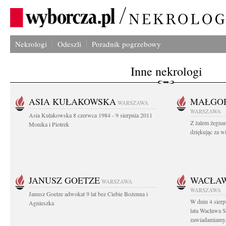
Nekrologi
Odeszli
Poradnik pogrzebowy
Inne nekrologi
ASIA KUŁAKOWSKA
MAŁGOR
WARSZAWA
WARSZAWA
Asia Kułakowska 8 czerwca 1984 - 9 sierpnia 2011
Z żalem żegnam
Monika i Piotrek
dziękując za w
JANUSZ GOETZE
WACŁAW
WARSZAWA
WARSZAWA
Janusz Goetze adwokat 9 lat bez Ciebie Bożenna i
W dniu 4 sier
Agnieszka
lata Wacława 
zawiadamiamy.