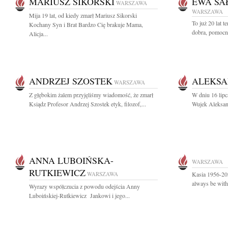
MARIUSZ SIKORSKI
EWA SA
WARSZAWA
WARSZAWA
Mija 19 lat, od kiedy zmarł Mariusz Sikorski
To już 20 lat 
Kochany Syn i Brat Bardzo Cię brakuje Mama,
dobra, pomocna
Alicja...
ANDRZEJ SZOSTEK
ALEKSA
WARSZAWA
Z głębokim żalem przyjęliśmy wiadomość, że zmarł
W dniu 16 lipc
Ksiądz Profesor Andrzej Szostek etyk, filozof,...
Wujek Aleksan
ANNA LUBOIŃSKA-
WARSZAWA
RUTKIEWICZ
WARSZAWA
Kasia 1956-202
always be wit
Wyrazy współczucia z powodu odejścia Anny
Luboińskiej-Rutkiewicz Jankowi i jego...