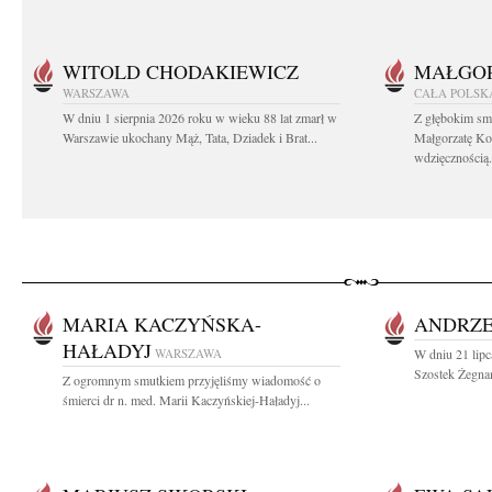
WITOLD CHODAKIEWICZ
MAŁGOR
WARSZAWA
CAŁA POLSK
W dniu 1 sierpnia 2026 roku w wieku 88 lat zmarł w
Z głębokim sm
Warszawie ukochany Mąż, Tata, Dziadek i Brat...
Małgorzatę Ko
wdzięcznością.
MARIA KACZYŃSKA-
ANDRZE
HAŁADYJ
WARSZAWA
W dniu 21 lipc
Szostek Żegnam
Z ogromnym smutkiem przyjęliśmy wiadomość o
śmierci dr n. med. Marii Kaczyńskiej-Haładyj...