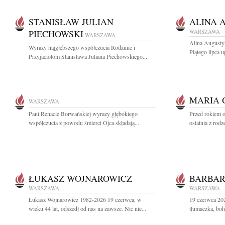
STANISŁAW JULIAN
ALINA 
PIECHOWSKI
WARSZAWA
WARSZAWA
Alina Augusty
Wyrazy najgłębszego współczucia Rodzinie i
Piątego lipca u
Przyjaciołom Stanisława Juliana Piechowskiego...
MARIA 
WARSZAWA
Pani Renacie Borwańskiej wyrazy głębokiego
Przed rokiem o
współczucia z powodu śmierci Ojca składają...
ostatnia z rodz
ŁUKASZ WOJNAROWICZ
BARBAR
WARSZAWA
WARSZAWA
Łukasz Wojnarowicz 1982-2026 19 czerwca, w
19 czerwca 20
wieku 44 lat, odszedł od nas na zawsze. Nic nie...
tłumaczka, boh