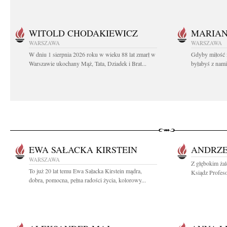
WITOLD CHODAKIEWICZ
MARIA
WARSZAWA
WARSZAWA
W dniu 1 sierpnia 2026 roku w wieku 88 lat zmarł w
Gdyby miłość 
Warszawie ukochany Mąż, Tata, Dziadek i Brat...
byłabyś z nami 
EWA SAŁACKA KIRSTEIN
ANDRZE
WARSZAWA
Z głębokim ża
To już 20 lat temu Ewa Sałacka Kirstein mądra,
Ksiądz Profesor
dobra, pomocna, pełna radości życia, kolorowy...