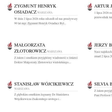
ZYGMUNT HENRYK
ARTUR 
OSIADACZ
WARSZAWA
1 lipca 2026 r
przewodnik tur
W dniu 2 lipca 2026 roku odszedł od nas przeżywszy
90 lat mgr. Zygmunt Henryk Osiadacz Był...
MAŁGORZATA
JERZY 
ZŁOTOROWICZ
WARSZAWA
Nasz najukoch
zmarł 2 lipca 2
Z żalem i smutkiem przyjęliśmy wiadomość o śmierci
Doktor Małgorzaty Złotorowicz wieloletniego...
STANISŁAW WÓJCIKIEWICZ
SILVIA
WARSZAWA
Z żalem przyję
Z głębokim smutkiem żegnamy Dr Stanisława
Pani Profesor 
Wójcikiewicza Znakomitego urologa i...