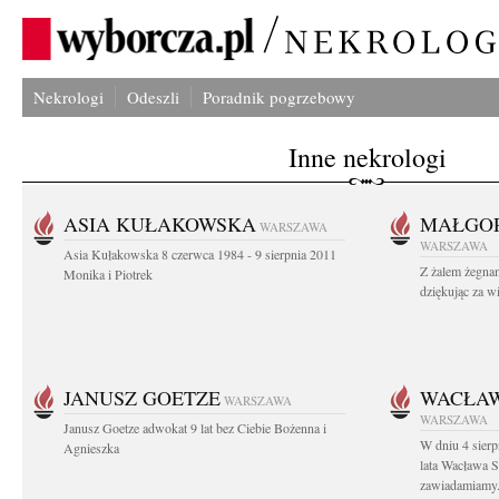
Nekrologi
Odeszli
Poradnik pogrzebowy
Inne nekrologi
ASIA KUŁAKOWSKA
MAŁGOR
WARSZAWA
WARSZAWA
Asia Kułakowska 8 czerwca 1984 - 9 sierpnia 2011
Z żalem żegnam
Monika i Piotrek
dziękując za w
JANUSZ GOETZE
WACŁAW
WARSZAWA
WARSZAWA
Janusz Goetze adwokat 9 lat bez Ciebie Bożenna i
W dniu 4 sier
Agnieszka
lata Wacława 
zawiadamiamy.