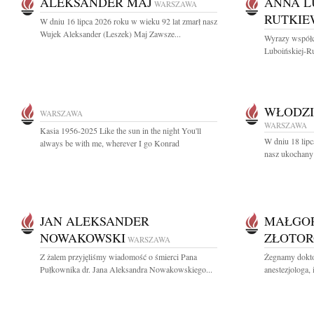
ALEKSANDER MAJ
ANNA L
WARSZAWA
RUTKIE
W dniu 16 lipca 2026 roku w wieku 92 lat zmarł nasz
Wujek Aleksander (Leszek) Maj Zawsze...
Wyrazy współc
Luboińskiej-Ru
WŁODZI
WARSZAWA
WARSZAWA
Kasia 1956-2025 Like the sun in the night You'll
W dniu 18 lipc
always be with me, wherever I go Konrad
nasz ukochany 
JAN ALEKSANDER
MAŁGO
NOWAKOWSKI
ZŁOTOR
WARSZAWA
Z żalem przyjęliśmy wiadomość o śmierci Pana
Żegnamy dokto
Pułkownika dr. Jana Aleksandra Nowakowskiego...
anestezjologa, 