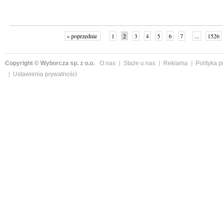
« poprzednie
1
2
3
4
5
6
7
...
1526
Copyright © Wyborcza sp. z o.o.
O nas
Staże u nas
Reklama
Polityka 
Ustawienia prywatności