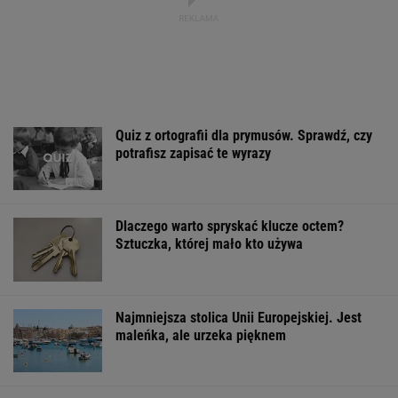
Dlaczego warto spryskać klucze octem?
Sztuczka, której mało kto używa
Najmniejsza stolica Unii Europejskiej. Jest
maleńka, ale urzeka pięknem
Wielki bieg Anastazji Kuś na 400 metrów.
Polka mistrzynią świata juniorek!
LEKKOATLETYKA
Niewielu wie, że Polk jest ojczymem posłanki
KO. Kłócą się o politykę?