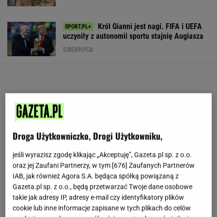
Król Gianni jest nagi. FIFA i UEFA
uczyniły z autonomii sportu stajnię Augiasza
SUBSKRYPCJA
Droga Użytkowniczko, Drogi Użytkowniku,
jeśli wyrazisz zgodę klikając „Akceptuję”, Gazeta.pl sp. z o.o.
oraz jej Zaufani Partnerzy, w tym [
676
] Zaufanych Partnerów
IAB, jak również Agora S.A. będąca spółką powiązaną z
Gazeta.pl sp. z o.o., będą przetwarzać Twoje dane osobowe
takie jak adresy IP, adresy e-mail czy identyfikatory plików
cookie lub inne informacje zapisane w tych plikach do celów