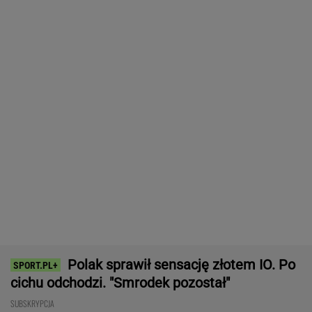
cichu odchodzi. "Smrodek pozostał"
SUBSKRYPCJA
Niewiadoma jest wielka jak
Pogacar. A Lang tak komentuje konflikt z
zawodniczką
SUBSKRYPCJA
Tysiące osób zrobi to we wrześniu. Powód
może cię zaskoczyć
MATERIAŁ PROMOCYJNY,
18+