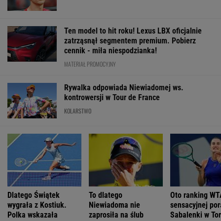
Dlatego Świątek
To dlatego
Oto ranking WT
wygrała z Kostiuk.
Niewiadoma nie
sensacyjnej po
Polka wskazała
zaprosiła na ślub
Sabalenki w To
największą zmianę
swoich rodziców
WIĘCEJ NIŻ WYNIK. SUBSKRYBUJ
POLITYKA
Premier
Najnowszy
Nowy sojusz na
Rosja
Kosowa
sondaż:
Bliskim
ostrzelała