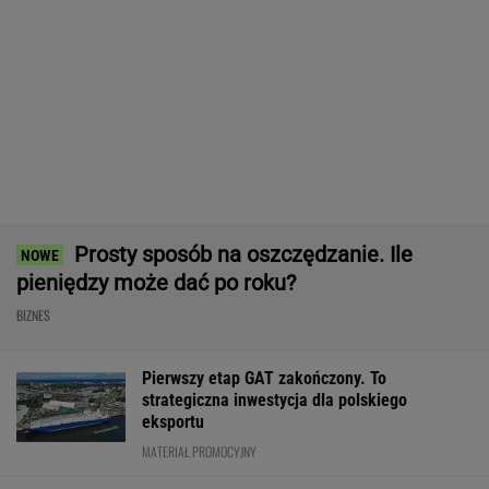
Frankowicze nie muszą czekać
na decyzję sądu. Ważne zmiany w przepisach
SUBSKRYPCJA
Robot koszący to prawdziwa rewolucja! Sam
precyzyjne skosi trawę, a ty zaoszczędzisz
czas
REKLAMA CENEO
Po dniu na L4 stracił pracę. Pracodawca
zapłaci mu teraz 200 tys. euro
BIZNES
Najlepsze miejsca do życia dla pokolenia Z.