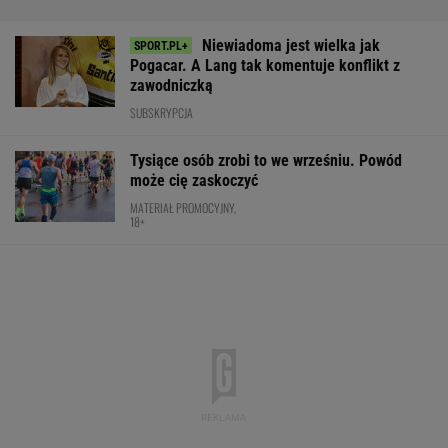
Wnętrze? Klasa światowa. Jazda? Uzależnia.
Ta perełka z Bawarii to czysta perfekcja!
MATERIAŁ PROMOCYJNY
Takiego meczu Świątek nie miała
od dawna. Sukces większy niż się wydaje
SUBSKRYPCJA
Nocna sensacja w meczu Sabalenki! Nie
będzie wielkiego hitu w Toronto
TENIS