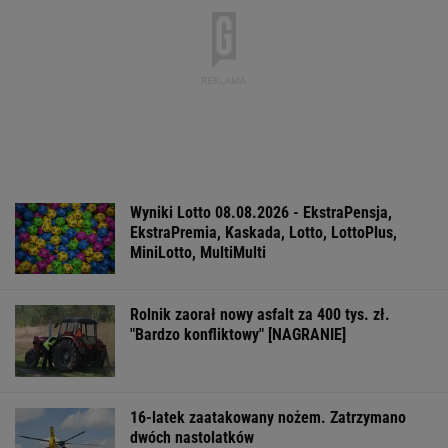
Większość Polaków nie chce płacić tego
podatku. "To sygnał alarmowy"
IMGW pokazał nową
Manifestacja w
Wyniki Lotto
prognozę. Upały
Warszawie.
07.08.2026 -
wracają do Polski
Organizatorzy mają
EkstraPensja,
siedem postulatów
EkstraPremia,
EuroJackpot, K
MiniLotto, Mult
WSPÓŁPRACA PŁATNA Z WYBORCZA.PL
ZROZUM, POZNAJ, ODKRYWAJ
SEKCJA Z SUBSKRYPCJĄ