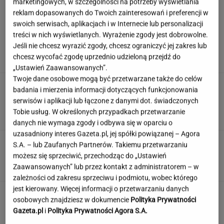
marketingowych, w szczególności na potrzeby wyświetlania
reklam dopasowanych do Twoich zainteresowań i preferencji w
swoich serwisach, aplikacjach i w Internecie lub personalizacji
Wiadomo, ile emerytury dostaje Kwaśniewska.
treści w nich wyświetlanych. Wyrażenie zgody jest dobrowolne.
Kwota zaskakuje
Jeśli nie chcesz wyrazić zgody, chcesz ograniczyć jej zakres lub
chcesz wycofać zgodę uprzednio udzieloną przejdź do
„Ustawień Zaawansowanych”.
Twoje dane osobowe mogą być przetwarzane także do celów
Zamówili produkty za pół
badania i mierzenia informacji dotyczących funkcjonowania
miliona. Ekspert ocenia składniki, które trafią
serwisów i aplikacji lub łączone z danymi dot. świadczonych
do kuchni prezydenta
Tobie usług. W określonych przypadkach przetwarzanie
ALEKSANDRA PIETROW
danych nie wymaga zgody i odbywa się w oparciu o
uzasadniony interes Gazeta.pl, jej spółki powiązanej – Agora
Ten quiz wiedzy ogólnej odsieje inteligentnych
S.A. – lub Zaufanych Partnerów. Takiemu przetwarzaniu
i oczytanych od reszty
możesz się sprzeciwić, przechodząc do „Ustawień
Zaawansowanych” lub przez kontakt z administratorem – w
zależności od zakresu sprzeciwu i podmiotu, wobec którego
jest kierowany. Więcej informacji o przetwarzaniu danych
To nie droga na skróty. Matka pokazuje, jak
osobowych znajdziesz w dokumencie
Polityka Prywatności
naprawdę wygląda edukacja domowa
Gazeta.pl
i
Polityka Prywatności Agora S.A.
MATERIAŁ PROMOCYJNY