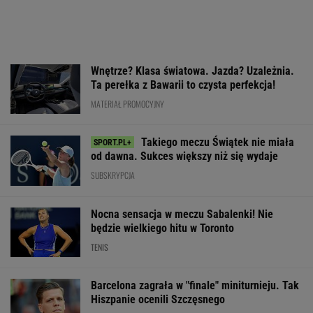
Barcelona zagrała w "finale" miniturnieju. Tak
Hiszpanie ocenili Szczęsnego
Ten model to hit roku! Lexus LBX oficjalnie
zatrząsnął segmentem premium. Pobierz
cennik - miła niespodzianka!
MATERIAŁ PROMOCYJNY
Rywalka odpowiada Niewiadomej ws.
kontrowersji w Tour de France
KOLARSTWO