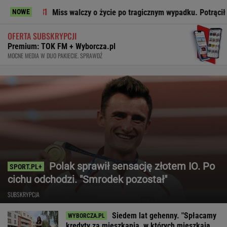
Miss walczy o życie po tragicznym wypadku. Potrącił ją sześciolate
NOWE
OFERTA SUBSKRYPCJI
Premium: TOK FM + Wyborcza.pl
MOCNE MEDIA W DUO PAKIECIE. SPRAWDŹ
Polak sprawił sensację złotem IO. Po
cichu odchodzi. "Smrodek pozostał"
SUBSKRYPCJA
Siedem lat gehenny. "Spłacamy
kredyty za mieszkania, w których mieszkają