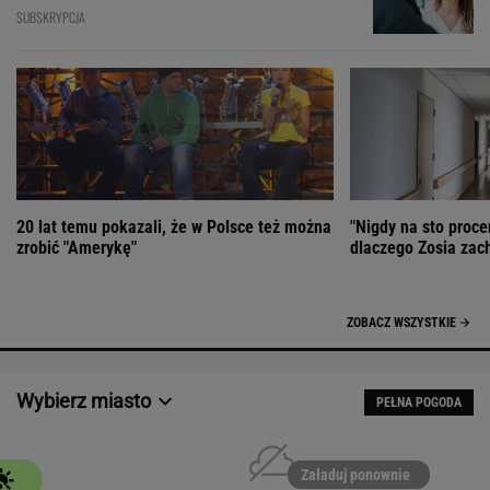
SUBSKRYPCJA
20 lat temu pokazali, że w Polsce też można
"Nigdy na sto proce
zrobić "Amerykę"
dlaczego Zosia zac
ZOBACZ WSZYSTKIE
Wybierz miasto
PEŁNA POGODA
Załaduj ponownie