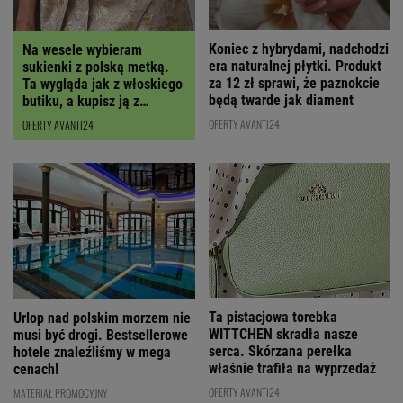
Koniec z hybrydami, nadchodzi
Na wesele wybieram
era naturalnej płytki. Produkt
sukienki z polską metką.
za 12 zł sprawi, że paznokcie
Ta wygląda jak z włoskiego
będą twarde jak diament
butiku, a kupisz ją z
RABATEM
OFERTY AVANTI24
OFERTY AVANTI24
Ta pistacjowa torebka
Urlop nad polskim morzem nie
WITTCHEN skradła nasze
musi być drogi. Bestsellerowe
serca. Skórzana perełka
hotele znaleźliśmy w mega
właśnie trafiła na wyprzedaż
cenach!
OFERTY AVANTI24
MATERIAŁ PROMOCYJNY