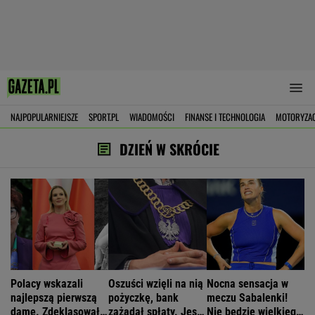
NAJPOPULARNIEJSZE
SPORT.PL
WIADOMOŚCI
FINANSE I TECHNOLOGIA
MOTORYZA
DZIEŃ W SKRÓCIE
Polacy wskazali
Oszuści wzięli na nią
Nocna sensacja w
najlepszą pierwszą
pożyczkę, bank
meczu Sabalenki!
damę. Zdeklasowała
zażądał spłaty. Jest
Nie będzie wielkiego