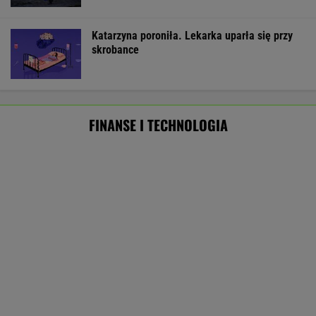
Pierwszy etap GAT zakończony. To
strategiczna inwestycja dla polskiego
eksportu
MATERIAŁ PROMOCYJNY
Oszuści wzięli na nią pożyczkę, bank zażądał
spłaty. Jest decyzja sądu
BIZNES