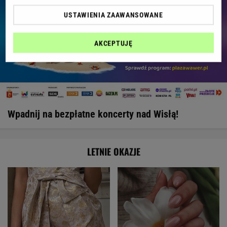
USTAWIENIA ZAAWANSOWANE
AKCEPTUJĘ
Wpadnij na bezpłatne koncerty nad Wisłą!
LETNIE OKAZJE