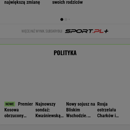
obrzucony
Kwaśniewską
Wschodzie.
Charków i
jajkami.
najlepszą
Stworzyli swój
Odessę.
"Wstydź się"
pierwszą damą
art. 5
Zginęły dwie
osoby
WIADOMOŚCI
Łukaszenka odpowie za współudział w
rosyjskiej agresji? "Mamy dowody"