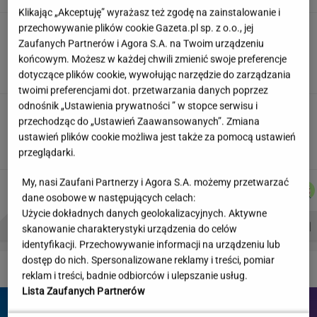
Klikając „Akceptuję” wyrażasz też zgodę na zainstalowanie i
przechowywanie plików cookie Gazeta.pl sp. z o.o., jej
"Wymieniłam mojego byłego na
jego wujka milionera". Tak wciągają
Zaufanych Partnerów i Agora S.A. na Twoim urządzeniu
mikrodramy
końcowym. Możesz w każdej chwili zmienić swoje preferencje
dotyczące plików cookie, wywołując narzędzie do zarządzania
SUBSKRYPCJA
twoimi preferencjami dot. przetwarzania danych poprzez
odnośnik „Ustawienia prywatności ” w stopce serwisu i
Jeździłem autem z paliwem, które
przechodząc do „Ustawień Zaawansowanych”. Zmiana
może zastąpić diesla. Frytura i olej roślinny
ustawień plików cookie możliwa jest także za pomocą ustawień
TOMASZ OKUROWSKI
przeglądarki.
My, nasi Zaufani Partnerzy i Agora S.A. możemy przetwarzać
JAKUB
MARTA
ŁUKASZ
MARCIN
Autorzy:
BALCERSKI
KORYCKA
JACHIMIAK
KOZŁOWSKI
dane osobowe w następujących celach:
Użycie dokładnych danych geolokalizacyjnych. Aktywne
PROBLEMY POLSKICH SIATKARZY
ZNAK Z '30'
WISŁAWA SZYMBORSKA
skanowanie charakterystyki urządzenia do celów
identyfikacji. Przechowywanie informacji na urządzeniu lub
dostęp do nich. Spersonalizowane reklamy i treści, pomiar
DZIEJE SIĘ!
reklam i treści, badnie odbiorców i ulepszanie usług.
Lista Zaufanych Partnerów