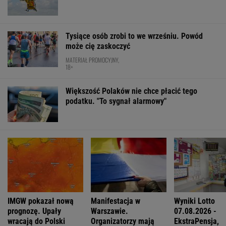
Zaćmienie 12 sierpnia: praktyczny przewodnik
"Wymieniłam mojego byłego". Mikrodramy
wciągają jak ruchome piaski
Mam w d...małe miasteczka - pisał poeta. I
wykrakał.
Katarzyna poroniła. Lekarka uparła się przy
skrobance