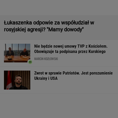
Wyniki Lotto 08.08.2026 - EkstraPensja,
EkstraPremia, Kaskada, Lotto, LottoPlus,
MiniLotto, MultiMulti
Rolnik zaorał nowy asfalt za 400 tys. zł.
"Bardzo konfliktowy" [NAGRANIE]
16-latek zaatakowany nożem. Zatrzymano
dwóch nastolatków
Tysiące osób zrobi to we wrześniu. Powód
może cię zaskoczyć
MATERIAŁ PROMOCYJNY,
18+