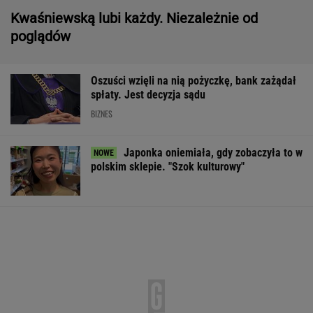
Japonka oniemiała, gdy zobaczyła to w
polskim sklepie. "Szok kulturowy"
Quiz z ortografii dla prymusów. Sprawdź, czy
potrafisz zapisać te wyrazy