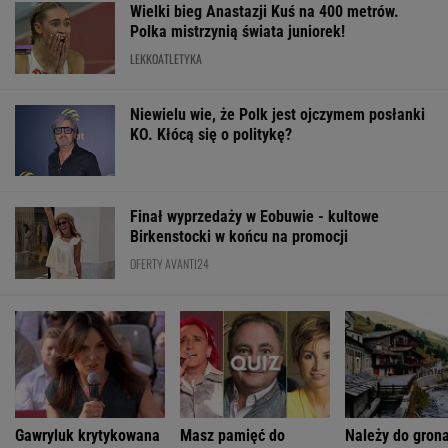
Finał wyprzedaży w Eobuwie - kultowe
Birkenstocki w końcu na promocji
OFERTY AVANTI24
Gawryluk krytykowana
Masz pamięć do
Należy do gron
za debatę u
imion? Do dwóch
najpiękniejszyc
Nawrockiego. Tak to
sławnych nazwisk
miast. Widoki r
tłumaczy
musisz dopasować
ogromne wraże
trzecie
ŻYĆ LEPIEJ