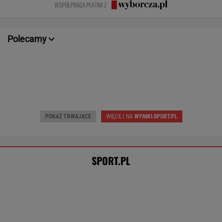
POKAŻ TRWAJĄCE
WIĘCEJ NA
WYNIKI.SPORT.PL
SPORT.PL
Polak sprawił sensację złotem IO. Po