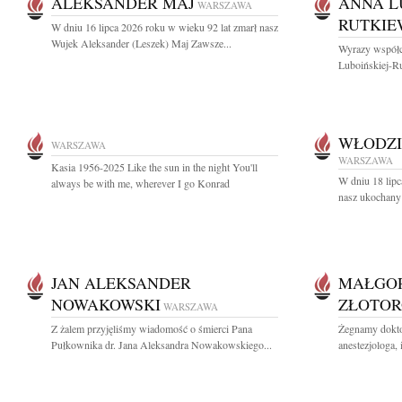
ALEKSANDER MAJ
ANNA L
WARSZAWA
RUTKIE
W dniu 16 lipca 2026 roku w wieku 92 lat zmarł nasz
Wujek Aleksander (Leszek) Maj Zawsze...
Wyrazy współc
Luboińskiej-Ru
WŁODZI
WARSZAWA
WARSZAWA
Kasia 1956-2025 Like the sun in the night You'll
W dniu 18 lipc
always be with me, wherever I go Konrad
nasz ukochany 
JAN ALEKSANDER
MAŁGO
NOWAKOWSKI
ZŁOTOR
WARSZAWA
Z żalem przyjęliśmy wiadomość o śmierci Pana
Żegnamy dokto
Pułkownika dr. Jana Aleksandra Nowakowskiego...
anestezjologa, 