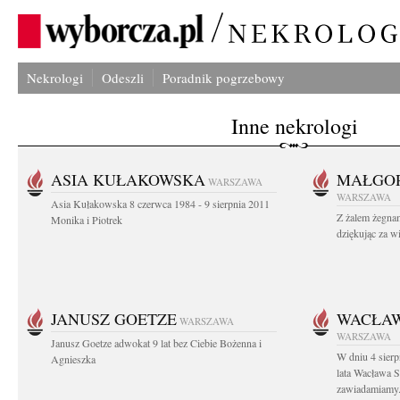
Nekrologi
Odeszli
Poradnik pogrzebowy
Inne nekrologi
ASIA KUŁAKOWSKA
MAŁGOR
WARSZAWA
WARSZAWA
Asia Kułakowska 8 czerwca 1984 - 9 sierpnia 2011
Z żalem żegnam
Monika i Piotrek
dziękując za w
JANUSZ GOETZE
WACŁAW
WARSZAWA
WARSZAWA
Janusz Goetze adwokat 9 lat bez Ciebie Bożenna i
W dniu 4 sier
Agnieszka
lata Wacława 
zawiadamiamy.