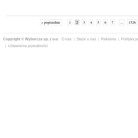
« poprzednie
1
2
3
4
5
6
7
...
1526
Copyright © Wyborcza sp. z o.o.
O nas
Staże u nas
Reklama
Polityka 
Ustawienia prywatności