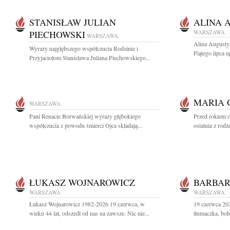
STANISŁAW JULIAN
ALINA 
PIECHOWSKI
WARSZAWA
WARSZAWA
Alina Augusty
Wyrazy najgłębszego współczucia Rodzinie i
Piątego lipca u
Przyjaciołom Stanisława Juliana Piechowskiego...
MARIA 
WARSZAWA
Pani Renacie Borwańskiej wyrazy głębokiego
Przed rokiem o
współczucia z powodu śmierci Ojca składają...
ostatnia z rodz
ŁUKASZ WOJNAROWICZ
BARBAR
WARSZAWA
WARSZAWA
Łukasz Wojnarowicz 1982-2026 19 czerwca, w
19 czerwca 20
wieku 44 lat, odszedł od nas na zawsze. Nic nie...
tłumaczka, boh