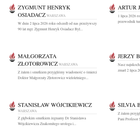
ZYGMUNT HENRYK
ARTUR 
OSIADACZ
WARSZAWA
1 lipca 2026 r
przewodnik tur
W dniu 2 lipca 2026 roku odszedł od nas przeżywszy
90 lat mgr. Zygmunt Henryk Osiadacz Był...
MAŁGORZATA
JERZY 
ZŁOTOROWICZ
WARSZAWA
Nasz najukoch
zmarł 2 lipca 2
Z żalem i smutkiem przyjęliśmy wiadomość o śmierci
Doktor Małgorzaty Złotorowicz wieloletniego...
STANISŁAW WÓJCIKIEWICZ
SILVIA
WARSZAWA
Z żalem przyję
Z głębokim smutkiem żegnamy Dr Stanisława
Pani Profesor 
Wójcikiewicza Znakomitego urologa i...