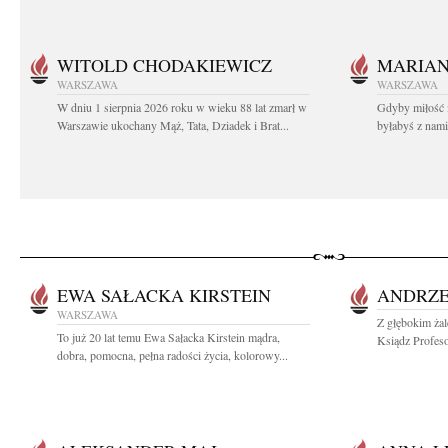
WITOLD CHODAKIEWICZ
MARIA
WARSZAWA
WARSZAWA
W dniu 1 sierpnia 2026 roku w wieku 88 lat zmarł w
Gdyby miłość 
Warszawie ukochany Mąż, Tata, Dziadek i Brat...
byłabyś z nami 
EWA SAŁACKA KIRSTEIN
ANDRZE
WARSZAWA
Z głębokim ża
To już 20 lat temu Ewa Sałacka Kirstein mądra,
Ksiądz Profesor
dobra, pomocna, pełna radości życia, kolorowy...