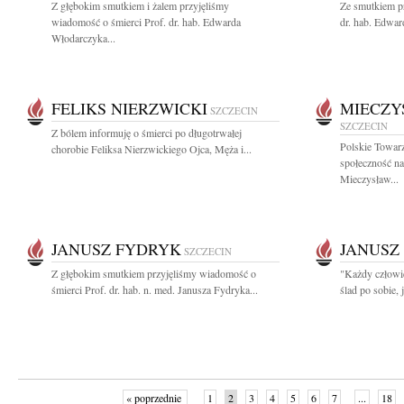
Z głębokim smutkiem i żalem przyjęliśmy
Ze smutkiem pr
wiadomość o śmierci Prof. dr. hab. Edwarda
dr. hab. Edwar
Włodarczyka...
FELIKS NIERZWICKI
MIECZY
SZCZECIN
SZCZECIN
Z bólem informuję o śmierci po długotrwałej
Polskie Towar
chorobie Feliksa Nierzwickiego Ojca, Męża i...
społeczność n
Mieczysław...
JANUSZ FYDRYK
JANUSZ
SZCZECIN
Z głębokim smutkiem przyjęliśmy wiadomość o
"Każdy człowie
śmierci Prof. dr. hab. n. med. Janusza Fydryka...
ślad po sobie, 
« poprzednie
1
2
3
4
5
6
7
...
18