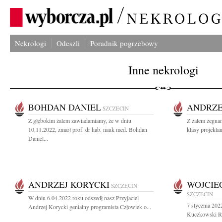
Nekrologi
Odeszli
Poradnik pogrzebowy
Inne nekrologi
BOHDAN DANIEL
ANDRZE
SZCZECIN
Z głębokim żalem zawiadamiamy, że w dniu
Z żalem żegna
10.11.2022, zmarł prof. dr hab. nauk med. Bohdan
klasy projektan
Daniel...
ANDRZEJ KORYCKI
WOJCIE
SZCZECIN
SZCZECIN
W dniu 6.04.2022 roku odszedł nasz Przyjaciel
7 stycznia 202
Andrzej Korycki genialny programista Człowiek o...
Kuczkowski Raz