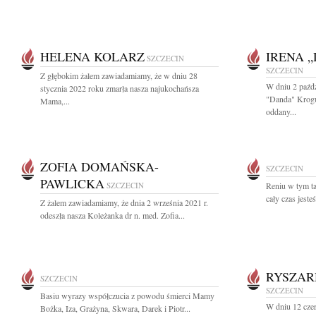
HELENA KOLARZ
IRENA 
SZCZECIN
SZCZECIN
Z głębokim żalem zawiadamiamy, że w dniu 28
W dniu 2 paźdz
stycznia 2022 roku zmarła nasza najukochańsza
"Danda" Krogu
Mama,...
oddany...
ZOFIA DOMAŃSKA-
SZCZECIN
PAWLICKA
SZCZECIN
Reniu w tym ta
cały czas jeste
Z żalem zawiadamiamy, że dnia 2 września 2021 r.
odeszła nasza Koleżanka dr n. med. Zofia...
RYSZAR
SZCZECIN
SZCZECIN
Basiu wyrazy współczucia z powodu śmierci Mamy
W dniu 12 cze
Bożka, Iza, Grażyna, Skwara, Darek i Piotr...