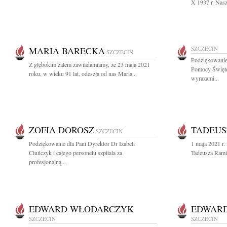
X 1937 r. Nasz
MARIA BARECKA
SZCZECIN
SZCZECIN
Podziękowani
Z głębokim żalem zawiadamiamy, że 23 maja 2021
Pomocy Święte
roku, w wieku 91 lat, odeszła od nas Maria...
wyrazami...
ZOFIA DOROSZ
TADEUS
SZCZECIN
Podziękowanie dla Pani Dyrektor Dr Izabeli
1 maja 2021 r. 
Ciuńczyk i całego personelu szpitala za
Tadeusza Ramik
profesjonalną...
EDWARD WŁODARCZYK
EDWAR
SZCZECIN
SZCZECIN