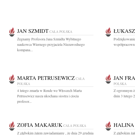
JAN SZMIDT
ŁUKASZ
CAŁA POLSKA
Żegnamy Profesora Jana Szmidta Wybitnego
Podziękowanie
naukowca Wiernego przyjaciela Niezawodnego
współpracowni
kompana...
MARTA PETRUSEWICZ
JAN FR
CAŁA
POLSKA
POLSKA
4 lutego zmarła w Rende we Włoszech Marta
Z ogromnym ża
Petrusewicz nasza ukochana siostra i ciocia
dniu 3 lutego 
profesor...
ZOFIA MAKARUK
HALINA
CAŁA POLSKA
Z głębokim żalem zawiadamiamy , że dnia 29 grudnia
Z głębokim ża