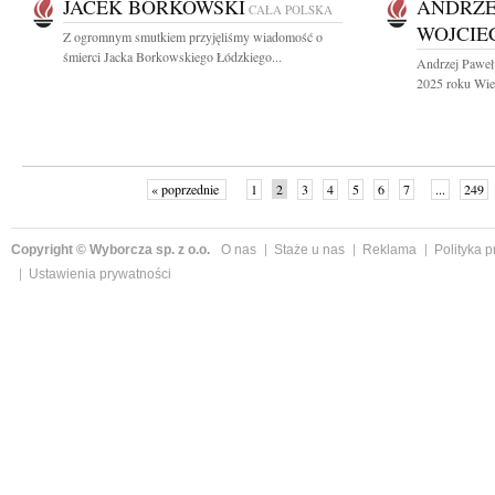
JACEK BORKOWSKI
ANDRZE
CAŁA POLSKA
WOJCIE
Z ogromnym smutkiem przyjęliśmy wiadomość o
śmierci Jacka Borkowskiego Łódzkiego...
Andrzej Paweł
2025 roku Wiel
« poprzednie
1
2
3
4
5
6
7
...
249
Copyright © Wyborcza sp. z o.o.
O nas
Staże u nas
Reklama
Polityka 
Ustawienia prywatności