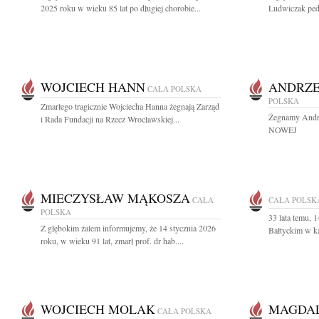
2025 roku w wieku 85 lat po długiej chorobie...
Ludwiczak pedia
WOJCIECH HANN
ANDRZE
CAŁA POLSKA
POLSKA
Zmarłego tragicznie Wojciecha Hanna żegnają Zarząd
Żegnamy Andrz
i Rada Fundacji na Rzecz Wrocławskiej...
NOWEJ
MIECZYSŁAW MĄKOSZA
CAŁA
CAŁA POLSK
POLSKA
33 lata temu, 
Z głębokim żalem informujemy, że 14 stycznia 2026
Bałtyckim w ka
roku, w wieku 91 lat, zmarł prof. dr hab....
WOJCIECH MOLAK
MAGDAL
CAŁA POLSKA