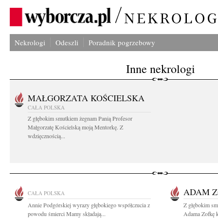
Nekrologi
Odeszli
Poradnik pogrzebowy
Inne nekrologi
MAŁGORZATA KOŚCIELSKA
CAŁA POLSKA
Z głębokim smutkiem żegnam Panią Profesor
Małgorzatę Kościelską moją Mentorkę. Z
wdzięcznością...
ADAM 
CAŁA POLSKA
Annie Podgórskiej wyrazy głębokiego współczucia z
Z głębokim sm
powodu śmierci Mamy składają...
Adama Zofkę kt