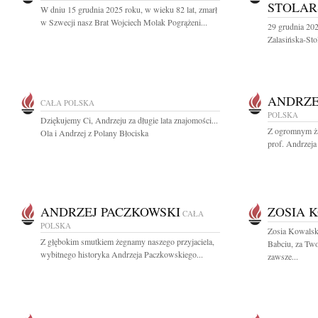
STOLAR
W dniu 15 grudnia 2025 roku, w wieku 82 lat, zmarł
w Szwecji nasz Brat Wojciech Molak Pogrążeni...
29 grudnia 20
Zalasińska-Sto
ANDRZE
CAŁA POLSKA
POLSKA
Dziękujemy Ci, Andrzeju za długie lata znajomości...
Z ogromnym ża
Ola i Andrzej z Polany Błociska
prof. Andrzeja
ANDRZEJ PACZKOWSKI
ZOSIA 
CAŁA
POLSKA
Zosia Kowalsk
Z głębokim smutkiem żegnamy naszego przyjaciela,
Babciu, za Two
wybitnego historyka Andrzeja Paczkowskiego...
zawsze...