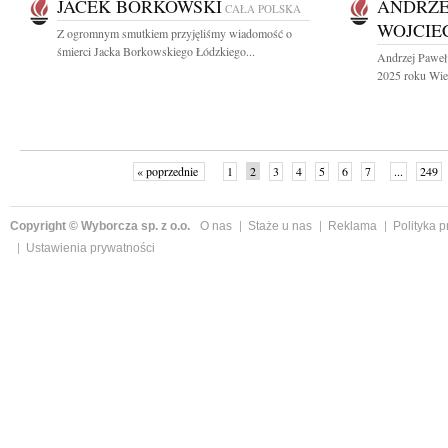
JACEK BORKOWSKI
ANDRZE
CAŁA POLSKA
WOJCIE
Z ogromnym smutkiem przyjęliśmy wiadomość o
śmierci Jacka Borkowskiego Łódzkiego...
Andrzej Paweł
2025 roku Wiel
« poprzednie
1
2
3
4
5
6
7
...
249
Copyright © Wyborcza sp. z o.o.
O nas
Staże u nas
Reklama
Polityka 
Ustawienia prywatności