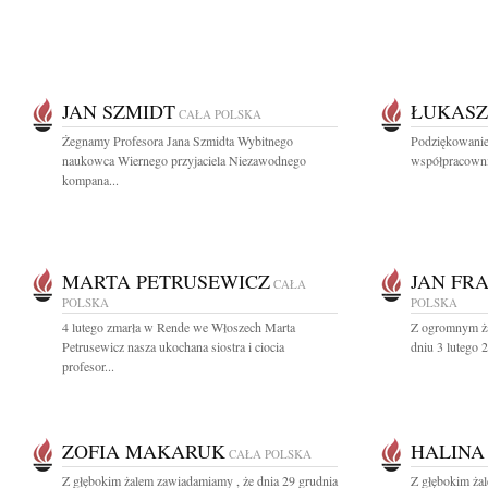
JAN SZMIDT
ŁUKASZ
CAŁA POLSKA
Żegnamy Profesora Jana Szmidta Wybitnego
Podziękowanie
naukowca Wiernego przyjaciela Niezawodnego
współpracowni
kompana...
MARTA PETRUSEWICZ
JAN FR
CAŁA
POLSKA
POLSKA
4 lutego zmarła w Rende we Włoszech Marta
Z ogromnym ża
Petrusewicz nasza ukochana siostra i ciocia
dniu 3 lutego 
profesor...
ZOFIA MAKARUK
HALINA
CAŁA POLSKA
Z głębokim żalem zawiadamiamy , że dnia 29 grudnia
Z głębokim ża