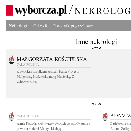
Nekrologi
Odeszli
Poradnik pogrzebowy
Inne nekrologi
MAŁGORZATA KOŚCIELSKA
CAŁA POLSKA
Z głębokim smutkiem żegnam Panią Profesor
Małgorzatę Kościelską moją Mentorkę. Z
wdzięcznością...
ADAM 
CAŁA POLSKA
Annie Podgórskiej wyrazy głębokiego współczucia z
Z głębokim sm
powodu śmierci Mamy składają...
Adama Zofkę kt