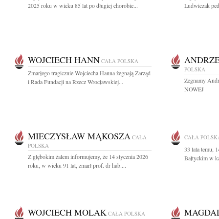
2025 roku w wieku 85 lat po długiej chorobie...
Ludwiczak pedia
WOJCIECH HANN
ANDRZE
CAŁA POLSKA
POLSKA
Zmarłego tragicznie Wojciecha Hanna żegnają Zarząd
Żegnamy Andrz
i Rada Fundacji na Rzecz Wrocławskiej...
NOWEJ
MIECZYSŁAW MĄKOSZA
CAŁA
CAŁA POLSK
POLSKA
33 lata temu, 
Z głębokim żalem informujemy, że 14 stycznia 2026
Bałtyckim w ka
roku, w wieku 91 lat, zmarł prof. dr hab....
WOJCIECH MOLAK
MAGDAL
CAŁA POLSKA