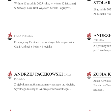
STOLAR
W dniu 15 grudnia 2025 roku, w wieku 82 lat, zmarł
w Szwecji nasz Brat Wojciech Molak Pogrążeni...
29 grudnia 20
Zalasińska-Sto
ANDRZE
CAŁA POLSKA
POLSKA
Dziękujemy Ci, Andrzeju za długie lata znajomości...
Z ogromnym ża
Ola i Andrzej z Polany Błociska
prof. Andrzeja
ANDRZEJ PACZKOWSKI
ZOSIA 
CAŁA
POLSKA
Zosia Kowalsk
Z głębokim smutkiem żegnamy naszego przyjaciela,
Babciu, za Two
wybitnego historyka Andrzeja Paczkowskiego...
zawsze...