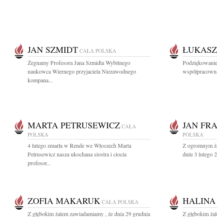
JAN SZMIDT
ŁUKASZ
CAŁA POLSKA
Żegnamy Profesora Jana Szmidta Wybitnego
Podziękowanie
naukowca Wiernego przyjaciela Niezawodnego
współpracowni
kompana...
MARTA PETRUSEWICZ
JAN FR
CAŁA
POLSKA
POLSKA
4 lutego zmarła w Rende we Włoszech Marta
Z ogromnym ża
Petrusewicz nasza ukochana siostra i ciocia
dniu 3 lutego 
profesor...
ZOFIA MAKARUK
HALINA
CAŁA POLSKA
Z głębokim żalem zawiadamiamy , że dnia 29 grudnia
Z głębokim ża