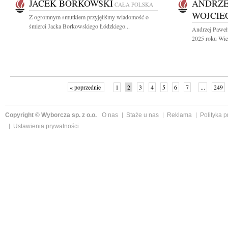
JACEK BORKOWSKI
ANDRZE
CAŁA POLSKA
WOJCIE
Z ogromnym smutkiem przyjęliśmy wiadomość o
śmierci Jacka Borkowskiego Łódzkiego...
Andrzej Paweł
2025 roku Wiel
« poprzednie
1
2
3
4
5
6
7
...
249
Copyright © Wyborcza sp. z o.o.
O nas
Staże u nas
Reklama
Polityka 
Ustawienia prywatności