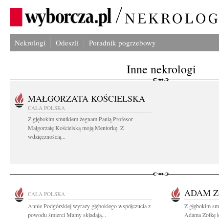
Nekrologi
Odeszli
Poradnik pogrzebowy
Inne nekrologi
MAŁGORZATA KOŚCIELSKA
CAŁA POLSKA
Z głębokim smutkiem żegnam Panią Profesor
Małgorzatę Kościelską moją Mentorkę. Z
wdzięcznością...
ADAM 
CAŁA POLSKA
Annie Podgórskiej wyrazy głębokiego współczucia z
Z głębokim sm
powodu śmierci Mamy składają...
Adama Zofkę kt