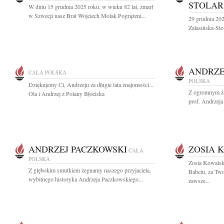
STOLAR
W dniu 15 grudnia 2025 roku, w wieku 82 lat, zmarł
w Szwecji nasz Brat Wojciech Molak Pogrążeni...
29 grudnia 20
Zalasińska-Sto
ANDRZE
CAŁA POLSKA
POLSKA
Dziękujemy Ci, Andrzeju za długie lata znajomości...
Z ogromnym ża
Ola i Andrzej z Polany Błociska
prof. Andrzeja
ANDRZEJ PACZKOWSKI
ZOSIA 
CAŁA
POLSKA
Zosia Kowalsk
Z głębokim smutkiem żegnamy naszego przyjaciela,
Babciu, za Two
wybitnego historyka Andrzeja Paczkowskiego...
zawsze...