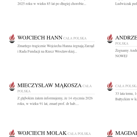
2025 roku w wieku 85 lat po długiej chorobie...
Ludwiczak pedia
WOJCIECH HANN
ANDRZE
CAŁA POLSKA
POLSKA
Zmarłego tragicznie Wojciecha Hanna żegnają Zarząd
Żegnamy Andrz
i Rada Fundacji na Rzecz Wrocławskiej...
NOWEJ
MIECZYSŁAW MĄKOSZA
CAŁA
CAŁA POLSK
POLSKA
33 lata temu, 
Z głębokim żalem informujemy, że 14 stycznia 2026
Bałtyckim w ka
roku, w wieku 91 lat, zmarł prof. dr hab....
WOJCIECH MOLAK
MAGDAL
CAŁA POLSKA