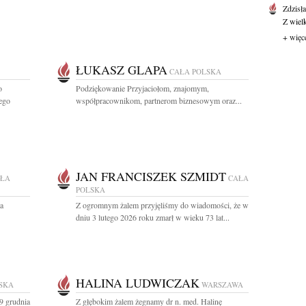
Zdzisł
Z wiel
+ więc
ŁUKASZ GLAPA
CAŁA POLSKA
o
Podziękowanie Przyjaciołom, znajomym,
ego
współpracownikom, partnerom biznesowym oraz...
JAN FRANCISZEK SZMIDT
ŁA
CAŁA
POLSKA
a
Z ogromnym żalem przyjęliśmy do wiadomości, że w
dniu 3 lutego 2026 roku zmarł w wieku 73 lat...
HALINA LUDWICZAK
SKA
WARSZAWA
9 grudnia
Z głębokim żalem żegnamy dr n. med. Halinę