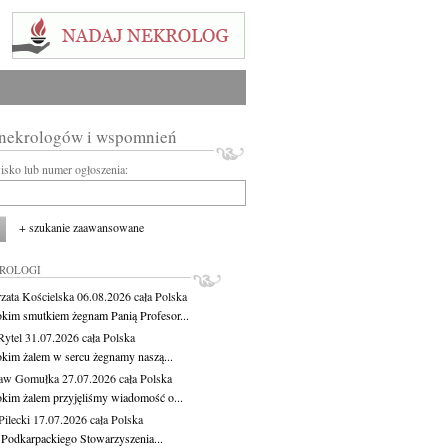
 nekrologów i wspomnień
wisko lub numer ogłoszenia:
+ szukanie zaawansowane
KROLOGI
zata Kościelska
06.08.2026
cała Polska
okim smutkiem żegnam Panią Profesor...
Rytel
31.07.2026
cała Polska
okim żalem w sercu żegnamy naszą...
ław Gomułka
27.07.2026
cała Polska
okim żalem przyjęliśmy wiadomość o...
ilecki
17.07.2026
cała Polska
 Podkarpackiego Stowarzyszenia...