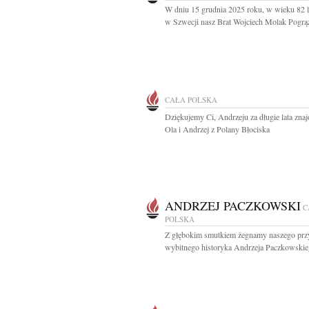
W dniu 15 grudnia 2025 roku, w wieku 82 l
w Szwecji nasz Brat Wojciech Molak Pogrąż
CAŁA POLSKA
Dziękujemy Ci, Andrzeju za długie lata znaj
Ola i Andrzej z Polany Błociska
ANDRZEJ PACZKOWSKI
C
POLSKA
Z głębokim smutkiem żegnamy naszego przy
wybitnego historyka Andrzeja Paczkowskieg