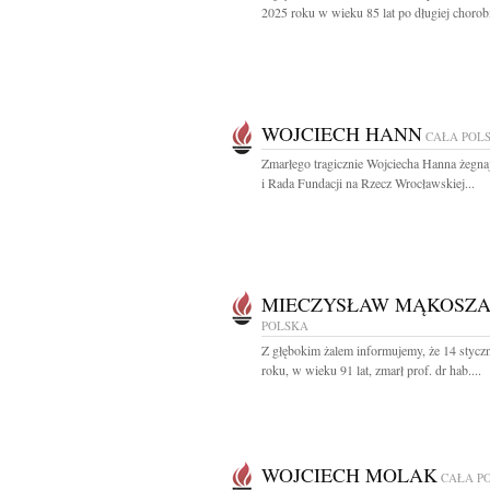
2025 roku w wieku 85 lat po długiej chorobi
WOJCIECH HANN
CAŁA POL
Zmarłego tragicznie Wojciecha Hanna żegna
i Rada Fundacji na Rzecz Wrocławskiej...
MIECZYSŁAW MĄKOSZ
POLSKA
Z głębokim żalem informujemy, że 14 stycz
roku, w wieku 91 lat, zmarł prof. dr hab....
WOJCIECH MOLAK
CAŁA P