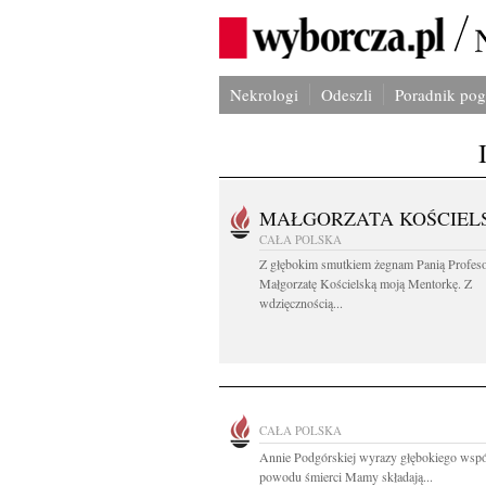
Nekrologi
Odeszli
Poradnik po
MAŁGORZATA KOŚCIEL
CAŁA POLSKA
Z głębokim smutkiem żegnam Panią Profes
Małgorzatę Kościelską moją Mentorkę. Z
wdzięcznością...
CAŁA POLSKA
Annie Podgórskiej wyrazy głębokiego wspó
powodu śmierci Mamy składają...