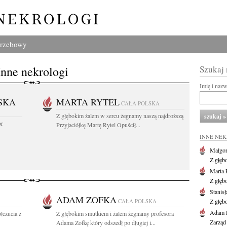
grzebowy
Inne nekrologi
Szukaj
Imię i naz
SKA
MARTA RYTEL
CAŁA POLSKA
Z głębokim żalem w sercu żegnamy naszą najdroższą
or
Przyjaciółkę Martę Rytel Opuścił...
INNE NE
Małgor
Z głęb
Marta 
Z głęb
Stanis
ADAM ZOFKA
CAŁA POLSKA
Z głęb
Adam P
łczucia z
Z głębokim smutkiem i żalem żegnamy profesora
Zarząd
Adama Zofkę który odszedł po długiej i...