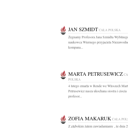
JAN SZMIDT
CAŁA POLSKA
Żegnamy Profesora Jana Szmidta Wybitneg
naukowca Wiernego przyjaciela Niezawodn
kompana...
MARTA PETRUSEWICZ
CA
POLSKA
4 lutego zmarła w Rende we Włoszech Mart
Petrusewicz nasza ukochana siostra i ciocia
profesor...
ZOFIA MAKARUK
CAŁA POL
Z głębokim żalem zawiadamiamy , że dnia 2