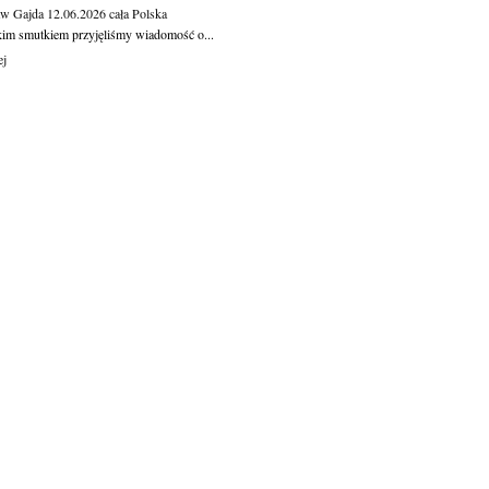
aw Gajda
12.06.2026
cała Polska
kim smutkiem przyjęliśmy wiadomość o...
ej