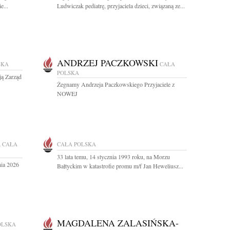
e...
Ludwiczak pediatrę, przyjaciela dzieci, związaną ze...
ANDRZEJ PACZKOWSKI
SKA
CAŁA
POLSKA
ją Zarząd
Żegnamy Andrzeja Paczkowskiego Przyjaciele z
NOWEJ
A
CAŁA
CAŁA POLSKA
33 lata temu, 14 stycznia 1993 roku, na Morzu
nia 2026
Bałtyckim w katastrofie promu m/f Jan Heweliusz...
MAGDALENA ZALASIŃSKA-
OLSKA