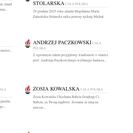
STOLARSKA
at, zmarł
CAŁA POLSKA
eni...
29 grudnia 2025 roku zmarła Magdalena Maria
Zalasińska-Stolarska radca prawny tęsknię Michał
ANDRZEJ PACZKOWSKI
CAŁA
POLSKA
omości...
Z ogromnym żalem przyjęliśmy wiadomość o śmierci
prof. Andrzeja Paczkowskiego wybitnego badacza...
ZOSIA KOWALSKA
AŁA
CAŁA POLSKA
Zosia Kowalska Ukochana Babcia Dziękuję Ci,
jaciela,
Babciu, za Twoją mądrość. Zostanie ze mną na
o...
zawsze...