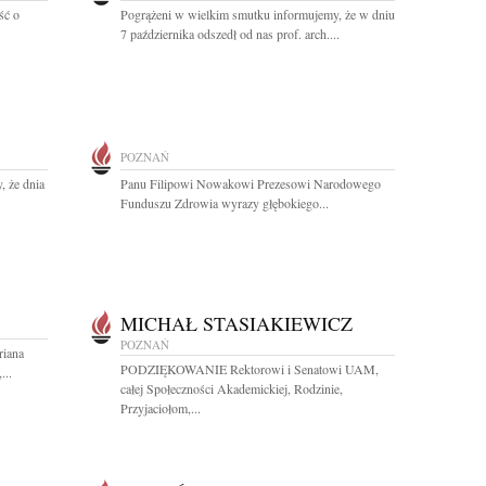
ść o
Pogrążeni w wielkim smutku informujemy, że w dniu
7 października odszedł od nas prof. arch....
POZNAŃ
, że dnia
Panu Filipowi Nowakowi Prezesowi Narodowego
Funduszu Zdrowia wyrazy głębokiego...
MICHAŁ STASIAKIEWICZ
POZNAŃ
riana
PODZIĘKOWANIE Rektorowi i Senatowi UAM,
...
całej Społeczności Akademickiej, Rodzinie,
Przyjaciołom,...