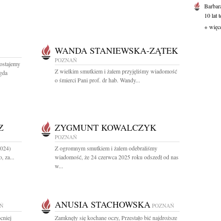
Barbar
10 lat 
+ więc
WANDA STANIEWSKA-ZĄTEK
POZNAŃ
zostajemy
Z wielkim smutkiem i żalem przyjęliśmy wiadomość
gda
o śmierci Pani prof. dr hab. Wandy...
Z
ZYGMUNT KOWALCZYK
POZNAŃ
2024)
Z ogromnym smutkiem i żalem odebraliśmy
, za...
wiadomość, że 24 czerwca 2025 roku odszedł od nas
w...
ANUSIA STACHOWSKA
Ń
POZNAŃ
cniej
Zamknęły się kochane oczy, Przestało bić najdroższe