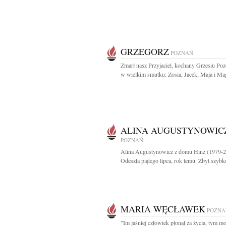
GRZEGORZ
POZNAŃ
Zmarł nasz Przyjaciel, kochany Grzesiu Po
w wielkim smutku: Zosia, Jacek, Maja i Ma
ALINA AUGUSTYNOWIC
POZNAŃ
Alina Augustynowicz z domu Hinz (1979-
Odeszła piątego lipca, rok temu. Zbyt szybko
MARIA WĘCŁAWEK
POZNA
"Im jaśniej człowiek płonął za życia, tym mo