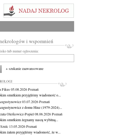
 nekrologów i wspomnień
wisko lub numer ogłoszenia:
+ szukanie zaawansowane
KROLOGI
a Fikus
05.08.2026
Poznań
okim smutkiem przyjęliśmy wiadomość o...
Augustynowicz
03.07.2026
Poznań
Augustynowicz z domu Hinz (1979-2024)...
zata Oleśkowicz-Popiel
08.06.2026
Poznań
okim smutkiem żegnamy naszą wybitną...
 Szulc
13.05.2026
Poznań
okim żalem przyjęliśmy wiadomość, że w...