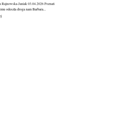
a Rajnowska-Janiak
03.04.2026
Poznań
temu odeszła droga nam Barbara...
ej