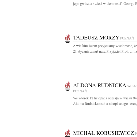
jego gwiazda świeci w ciemności" George R
TADEUSZ MORZY
POZNAŃ
Z wielkim żalem przyjęliśmy wiadomość, ż
21 stycznia zmarł nasz Przyjaciel Prof. dr hab
ALDONA RUDNICKA
WIEK:
POZNAŃ
We wtorek 12 listopada odeszła w wieku 94 
Aldona Rudnicka osoba nieopisanego serca,.
MICHAŁ KOBUSIEWICZ