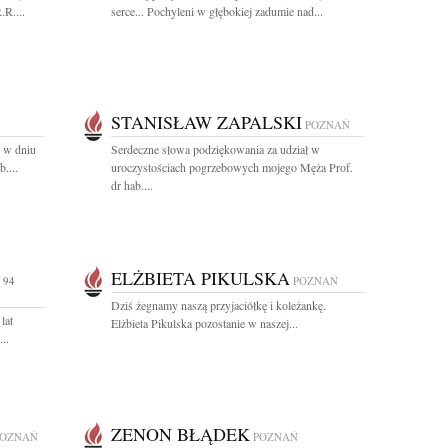
.R....
serce... Pochyleni w głębokiej zadumie nad...
STANISŁAW ZAPALSKI
POZNAŃ
e w dniu
Serdeczne słowa podziękowania za udział w
....
uroczystościach pogrzebowych mojego Męża Prof.
dr hab....
ELŻBIETA PIKULSKA
 94
POZNAŃ
Dziś żegnamy naszą przyjaciółkę i koleżankę.
lat
Elżbieta Pikulska pozostanie w naszej...
..
ZENON BŁĄDEK
POZNAŃ
POZNAŃ