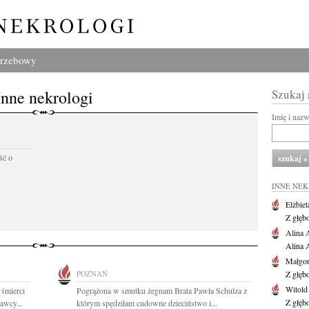
grzebowy
Inne nekrologi
Szukaj
Imię i naz
ść o
INNE NE
Elżbiet
Z głęb
Alina 
Alina 
Małgor
POZNAŃ
Z głęb
Witold
 śmierci
Pogrążona w smutku żegnam Brata Pawła Schulza z
Z głęb
awcy...
którym spędziłam cudowne dzieciństwo i...