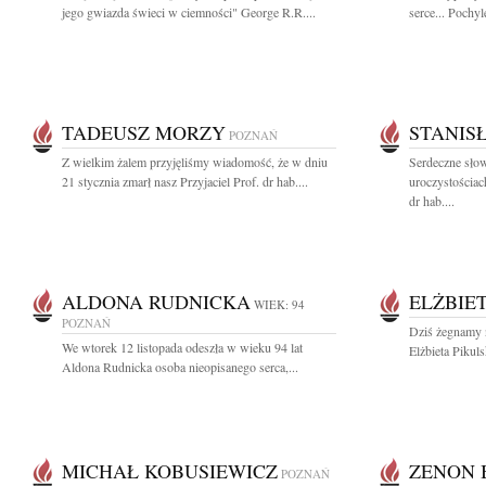
jego gwiazda świeci w ciemności" George R.R....
serce... Pochyl
TADEUSZ MORZY
STANIS
POZNAŃ
Z wielkim żalem przyjęliśmy wiadomość, że w dniu
Serdeczne sło
21 stycznia zmarł nasz Przyjaciel Prof. dr hab....
uroczystościa
dr hab....
ALDONA RUDNICKA
ELŻBIE
WIEK: 94
POZNAŃ
Dziś żegnamy n
We wtorek 12 listopada odeszła w wieku 94 lat
Elżbieta Pikuls
Aldona Rudnicka osoba nieopisanego serca,...
MICHAŁ KOBUSIEWICZ
ZENON 
POZNAŃ