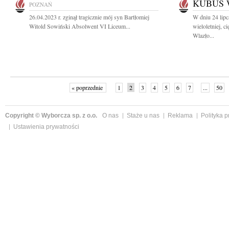
KUBUŚ 
POZNAŃ
26.04.2023 r. zginął tragicznie mój syn Bartłomiej
W dniu 24 lipc
Witold Sowiński Absolwent VI Liceum...
wieloletniej, 
Wlazło...
« poprzednie
1
2
3
4
5
6
7
...
50
Copyright © Wyborcza sp. z o.o.
O nas
Staże u nas
Reklama
Polityka 
Ustawienia prywatności