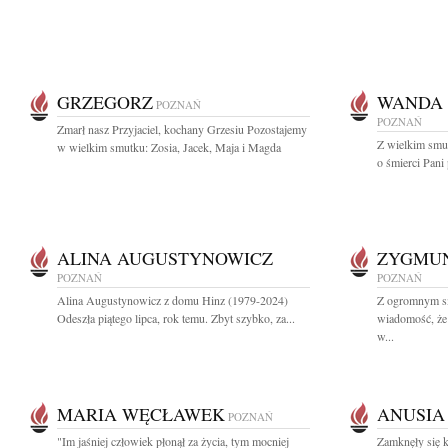
GRZEGORZ
WANDA 
POZNAŃ
POZNAŃ
Zmarł nasz Przyjaciel, kochany Grzesiu Pozostajemy
Z wielkim smu
w wielkim smutku: Zosia, Jacek, Maja i Magda
o śmierci Pani 
ALINA AUGUSTYNOWICZ
ZYGMU
POZNAŃ
POZNAŃ
Alina Augustynowicz z domu Hinz (1979-2024)
Z ogromnym sm
Odeszła piątego lipca, rok temu. Zbyt szybko, za...
wiadomość, że
w...
MARIA WĘCŁAWEK
ANUSIA
POZNAŃ
"Im jaśniej człowiek płonął za życia, tym mocniej
Zamknęły się k