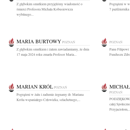
Z głębokim smutkiem przyjęliśmy wiadomość o
Pogrążeni w w
śmierci Profesora Michała Kobusiewicza
7 października 
wybitnego...
MARIA BURTOWY
POZNAŃ
POZNAŃ
Z głębokim smutkiem i żalem zawiadamiamy, że dnia
Panu Filipow
17 maja 2024 roku zmarła Profesor Maria...
Funduszu Zdro
MARIAN KRÓL
MICHAŁ
POZNAŃ
POZNAŃ
Pogrążeni w żalu i zadumie żegnamy dr. Mariana
PODZIĘKOWAN
Króla wspaniałego Człowieka, szlachetnego,...
całej Społeczn
Przyjaciołom,..