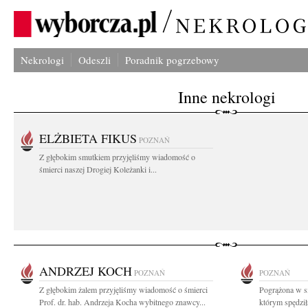
Nekrologi
Odeszli
Poradnik pogrzebowy
Inne nekrologi
ELŻBIETA FIKUS
POZNAŃ
Z głębokim smutkiem przyjęliśmy wiadomość o
śmierci naszej Drogiej Koleżanki i...
ANDRZEJ KOCH
POZNAŃ
POZNAŃ
Z głębokim żalem przyjęliśmy wiadomość o śmierci
Pogrążona w s
Prof. dr. hab. Andrzeja Kocha wybitnego znawcy...
którym spędził