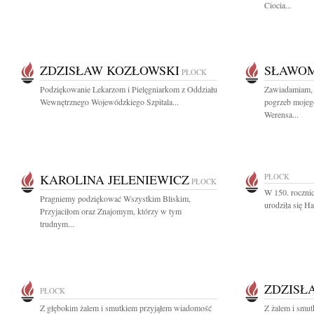
Ciocia...
ZDZISŁAW KOZŁOWSKI
SŁAWOM
PŁOCK
Podziękowanie Lekarzom i Pielęgniarkom z Oddziału
Zawiadamiam, ż
Wewnętrznego Wojewódzkiego Szpitala...
pogrzeb mojeg
Werensa...
KAROLINA JELENIEWICZ
PŁOCK
PŁOCK
W 150. rocznic
Pragniemy podziękować Wszystkim Bliskim,
urodziła się H
Przyjaciłom oraz Znajomym, którzy w tym
trudnym...
ZDZISŁ
PŁOCK
Z głębokim żalem i smutkiem przyjąłem wiadomość
Z żalem i smut