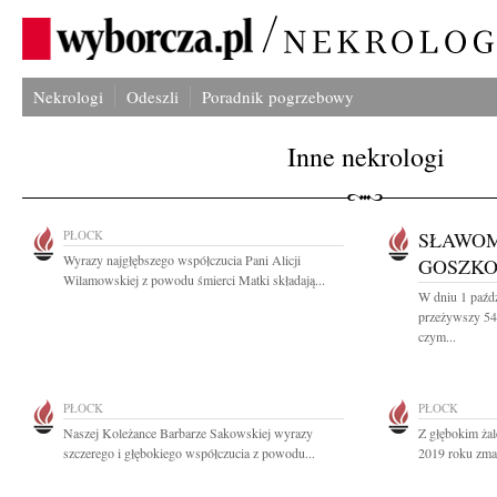
Nekrologi
Odeszli
Poradnik pogrzebowy
Inne nekrologi
PŁOCK
SŁAWOM
Wyrazy najgłębszego współczucia Pani Alicji
GOSZKO
Wilamowskiej z powodu śmierci Matki składają...
W dniu 1 paźdz
przeżywszy 54
czym...
PŁOCK
PŁOCK
Naszej Koleżance Barbarze Sakowskiej wyrazy
Z głębokim żal
szczerego i głębokiego współczucia z powodu...
2019 roku zmar