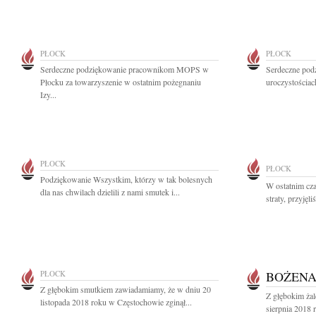
PŁOCK
PŁOCK
Serdeczne podziękowanie pracownikom MOPS w
Serdeczne pod
Płocku za towarzyszenie w ostatnim pożegnaniu
uroczystościac
Izy...
PŁOCK
PŁOCK
Podziękowanie Wszystkim, którzy w tak bolesnych
W ostatnim cza
dla nas chwilach dzielili z nami smutek i...
straty, przyjęl
PŁOCK
BOŻENA
Z głębokim smutkiem zawiadamiamy, że w dniu 20
Z głębokim ża
listopada 2018 roku w Częstochowie zginął...
sierpnia 2018 