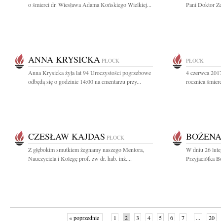
o śmierci dr. Wiesława Adama Końskiego Wielkiej...
Pani Doktor Zd
ANNA KRYSICKA
PŁOCK
PŁOCK
Anna Krysicka żyła lat 94 Uroczystości pogrzebowe
4 czerwca 2017
odbędą się o godzinie 14:00 na cmentarzu przy...
rocznica śmierc
CZESŁAW KAJDAS
BOŻENA
PŁOCK
Z głębokim smutkiem żegnamy naszego Mentora,
W dniu 26 lut
Nauczyciela i Kolegę prof. zw dr. hab. inż....
Przyjaciółka B
« poprzednie
1
2
3
4
5
6
7
...
20