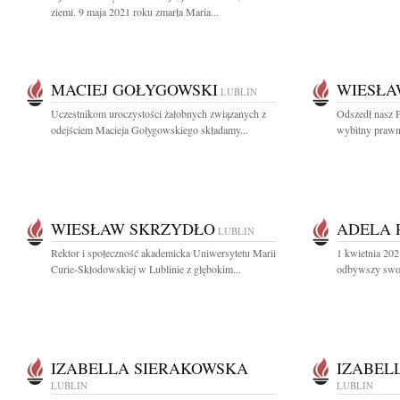
ziemi. 9 maja 2021 roku zmarła Maria...
MACIEJ GOŁYGOWSKI
WIESŁA
LUBLIN
Uczestnikom uroczystości żałobnych związanych z
Odszedł nasz P
odejściem Macieja Gołygowskiego składamy...
wybitny prawn
WIESŁAW SKRZYDŁO
ADELA 
LUBLIN
Rektor i społeczność akademicka Uniwersytetu Marii
1 kwietnia 202
Curie-Skłodowskiej w Lublinie z głębokim...
odbywszy swoj
IZABELLA SIERAKOWSKA
IZABEL
LUBLIN
LUBLIN