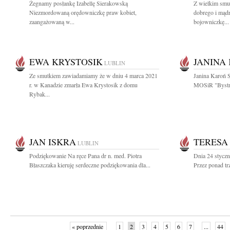
Żegnamy posłankę Izabellę Sierakowską
Z wielkim smu
Niezmordowaną orędowniczkę praw kobiet,
dobrego i mąd
zaangażowaną w...
bojowniczkę...
EWA KRYSTOSIK
JANINA
LUBLIN
Ze smutkiem zawiadamiamy że w dniu 4 marca 2021
Janina Karoń S
r. w Kanadzie zmarła Ewa Krystosik z domu
MOSiR "Bystrz
Rybak...
JAN ISKRA
TERESA
LUBLIN
Podziękowanie Na ręce Pana dr n. med. Piotra
Dnia 24 stycz
Błaszczaka kieruję serdeczne podziękowania dla...
Przez ponad trz
« poprzednie
1
2
3
4
5
6
7
...
44