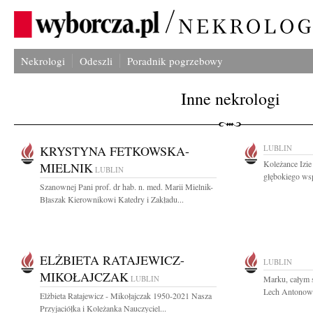
Nekrologi
Odeszli
Poradnik pogrzebowy
Inne nekrologi
KRYSTYNA FETKOWSKA-
LUBLIN
Koleżance Izie
MIELNIK
LUBLIN
głębokiego wsp
Szanownej Pani prof. dr hab. n. med. Marii Mielnik-
Błaszak Kierownikowi Katedry i Zakładu...
ELŻBIETA RATAJEWICZ-
LUBLIN
MIKOŁAJCZAK
LUBLIN
Marku, całym s
Lech Antonow
Elżbieta Ratajewicz - Mikołajczak 1950-2021 Nasza
Przyjaciółka i Koleżanka Nauczyciel...