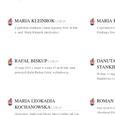
MARIA KLEINROK
MARIA 
LUBLIN
Z głębokim smutkiem i żalem żegnamy Prof. dr hab.
Z ogromnym ż
n. med. Marię Kleinrok założyciela i...
Polskiego Towa
RAFAŁ BISKUP
DANUTA
LUBLIN
STANKI
25 maja 2021 r. zmarł w wieku 47 lat dr hab. nauk
prawnych Rafał Biskup Góral, wykładowca...
W dniu 11 maj
Stankiewicz (
MARIA LEOKADIA
ROMAN 
KOCHANOWSKA
LUBLIN
Jego życie to 
Absolwent Poli
Ojcze nasz...bądź wola Twoja, jako w niebie, tak i na