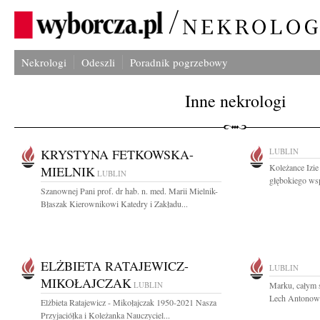
Nekrologi
Odeszli
Poradnik pogrzebowy
Inne nekrologi
KRYSTYNA FETKOWSKA-
LUBLIN
Koleżance Izie
MIELNIK
LUBLIN
głębokiego wsp
Szanownej Pani prof. dr hab. n. med. Marii Mielnik-
Błaszak Kierownikowi Katedry i Zakładu...
ELŻBIETA RATAJEWICZ-
LUBLIN
MIKOŁAJCZAK
LUBLIN
Marku, całym s
Lech Antonow
Elżbieta Ratajewicz - Mikołajczak 1950-2021 Nasza
Przyjaciółka i Koleżanka Nauczyciel...