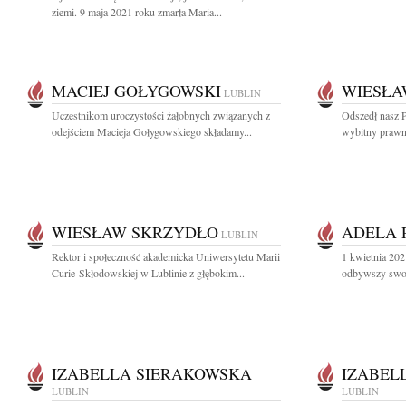
ziemi. 9 maja 2021 roku zmarła Maria...
MACIEJ GOŁYGOWSKI
WIESŁA
LUBLIN
Uczestnikom uroczystości żałobnych związanych z
Odszedł nasz P
odejściem Macieja Gołygowskiego składamy...
wybitny prawn
WIESŁAW SKRZYDŁO
ADELA 
LUBLIN
Rektor i społeczność akademicka Uniwersytetu Marii
1 kwietnia 202
Curie-Skłodowskiej w Lublinie z głębokim...
odbywszy swoj
IZABELLA SIERAKOWSKA
IZABEL
LUBLIN
LUBLIN