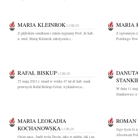
MARIA KLEINROK
MARIA 
LUBLIN
Z głębokim smutkiem i żalem żegnamy Prof. dr hab.
Z ogromnym ż
n. med. Marię Kleinrok założyciela i...
Polskiego Towa
RAFAŁ BISKUP
DANUTA
LUBLIN
STANKI
25 maja 2021 r. zmarł w wieku 47 lat dr hab. nauk
prawnych Rafał Biskup Góral, wykładowca...
W dniu 11 maj
Stankiewicz (
MARIA LEOKADIA
ROMAN 
KOCHANOWSKA
LUBLIN
Jego życie to 
Absolwent Poli
Ojcze nasz...bądź wola Twoja, jako w niebie, tak i na