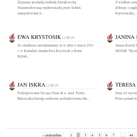
Żegnamy posłankę Izabellę Sierakowską
Z wielkim smu
Niezmordowaną orędowniczkę praw kobiet,
dobrego i mąd
zaangażowaną w...
bojowniczkę...
EWA KRYSTOSIK
JANINA
LUBLIN
Ze smutkiem zawiadamiamy że w dniu 4 marca 2021
Janina Karoń S
r. w Kanadzie zmarła Ewa Krystosik z domu
MOSiR "Bystrz
Rybak...
JAN ISKRA
TERESA
LUBLIN
Podziękowanie Na ręce Pana dr n. med. Piotra
Dnia 24 stycz
Błaszczaka kieruję serdeczne podziękowania dla...
Przez ponad trz
« poprzednie
1
2
3
4
5
6
7
...
44