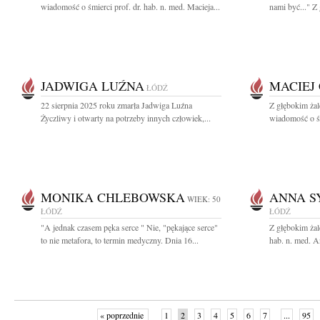
wiadomość o śmierci prof. dr. hab. n. med. Macieja...
nami być..." Z
JADWIGA LUŹNA
MACIEJ
ŁÓDŹ
22 sierpnia 2025 roku zmarła Jadwiga Luźna
Z głębokim żal
Życzliwy i otwarty na potrzeby innych człowiek,...
wiadomość o śm
MONIKA CHLEBOWSKA
ANNA S
WIEK: 50
ŁÓDŹ
ŁÓDŹ
"A jednak czasem pęka serce " Nie, "pękające serce"
Z głębokim żal
to nie metafora, to termin medyczny. Dnia 16...
hab. n. med. A
« poprzednie
1
2
3
4
5
6
7
...
95