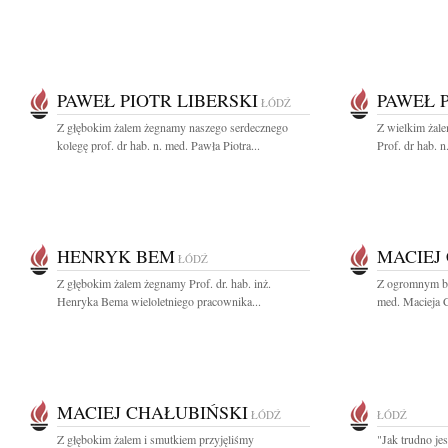
PAWEŁ PIOTR LIBERSKI
PAWEŁ P
ŁÓDŹ
Z głębokim żalem żegnamy naszego serdecznego
Z wielkim żal
kolegę prof. dr hab. n. med. Pawła Piotra...
Prof. dr hab. n
HENRYK BEM
MACIEJ
ŁÓDŹ
Z głębokim żalem żegnamy Prof. dr. hab. inż.
Z ogromnym ból
Henryka Bema wieloletniego pracownika...
med. Macieja C
MACIEJ CHAŁUBIŃSKI
ŁÓDŹ
ŁÓDŹ
Z głębokim żalem i smutkiem przyjęliśmy
"Jak trudno je