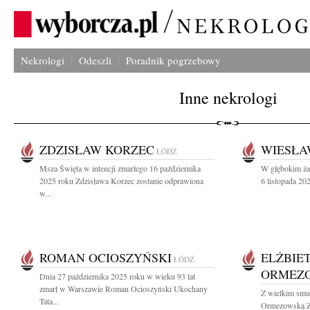
Nekrologi
Odeszli
Poradnik pogrzebowy
Inne nekrologi
ZDZISŁAW KORZEC
WIESŁA
ŁÓDŹ
Msza Święta w intencji zmarłego 16 października
W głębokim ża
2025 roku Zdzisława Korzec zostanie odprawiona
6 listopada 202
w...
ROMAN OCIOSZYŃSKI
ELŻBIE
ŁÓDŹ
ORMEZ
Dnia 27 października 2025 roku w wieku 93 lat
zmarł w Warszawie Roman Ocioszyński Ukochany
Z wielkim smu
Tata...
Ormezowską Z