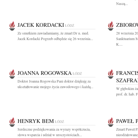
Naszą...
JACEK KORDACKI
ZBIOR
ŁÓDŹ
Ze smutkiem zawiadamiamy, że zmarł Dr n. med.
28 września 2
Jacek Kordacki Pogrzeb odbędzie się 26 września...
Sanktuarium Mi
K....
JOANNA ROGOWSKA
FRANCI
ŁÓDŹ
SZAFRA
Doktor Joanna Rogowska Pani doktor dziękuję za
ukształtowanie mojego życia zawodowego i każdą...
W głębokim ża
prof. dr. hab.
HENRYK BEM
PAWEŁ P
ŁÓDŹ
Serdeczne podziękowania za wyrazy współczucia,
Zmarł Paweł P
słowa wsparcia i udział w uroczystościach...
nieodżałowaneg