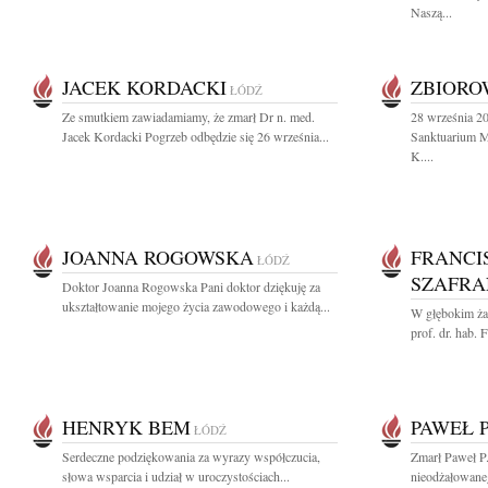
Naszą...
JACEK KORDACKI
ZBIOR
ŁÓDŹ
Ze smutkiem zawiadamiamy, że zmarł Dr n. med.
28 września 2
Jacek Kordacki Pogrzeb odbędzie się 26 września...
Sanktuarium Mi
K....
JOANNA ROGOWSKA
FRANCI
ŁÓDŹ
SZAFRA
Doktor Joanna Rogowska Pani doktor dziękuję za
ukształtowanie mojego życia zawodowego i każdą...
W głębokim ża
prof. dr. hab.
HENRYK BEM
PAWEŁ P
ŁÓDŹ
Serdeczne podziękowania za wyrazy współczucia,
Zmarł Paweł P
słowa wsparcia i udział w uroczystościach...
nieodżałowaneg