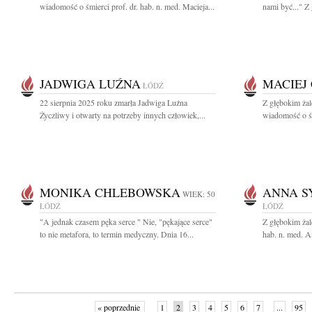
wiadomość o śmierci prof. dr. hab. n. med. Macieja...
nami być..." Z
JADWIGA LUŹNA
MACIEJ
ŁÓDŹ
22 sierpnia 2025 roku zmarła Jadwiga Luźna
Z głębokim żal
Życzliwy i otwarty na potrzeby innych człowiek,...
wiadomość o śm
MONIKA CHLEBOWSKA
ANNA S
WIEK: 50
ŁÓDŹ
ŁÓDŹ
"A jednak czasem pęka serce " Nie, "pękające serce"
Z głębokim żal
to nie metafora, to termin medyczny. Dnia 16...
hab. n. med. A
« poprzednie
1
2
3
4
5
6
7
...
95