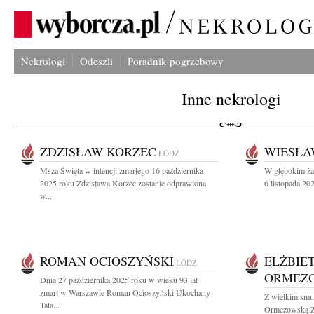
Nekrologi
Odeszli
Poradnik pogrzebowy
Inne nekrologi
ZDZISŁAW KORZEC
WIESŁA
ŁÓDŹ
Msza Święta w intencji zmarłego 16 października
W głębokim ża
2025 roku Zdzisława Korzec zostanie odprawiona
6 listopada 202
w...
ROMAN OCIOSZYŃSKI
ELŻBIE
ŁÓDŹ
ORMEZ
Dnia 27 października 2025 roku w wieku 93 lat
zmarł w Warszawie Roman Ocioszyński Ukochany
Z wielkim smu
Tata...
Ormezowską Z