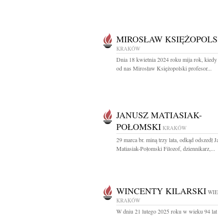
MIROSŁAW KSIĘŻOPOLS
KRAKÓW
Dnia 18 kwietnia 2024 roku mija rok, kiedy
od nas Mirosław Księżopolski profesor...
JANUSZ MATIASIAK-
POŁOMSKI
KRAKÓW
29 marca br. miną trzy lata, odkąd odszedł 
Matiasiak-Połomski Filozof, dziennikarz,...
WINCENTY KILARSKI
WIE
KRAKÓW
W dniu 21 lutego 2025 roku w wieku 94 lat