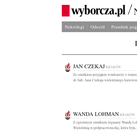
Nekrologi
Odeszli
Poradnik po
JAN CZEKAJ
KRAKÓW
Ze smutkiem przyjąłem wiadomość o śmierci
dr. hab. Jana Czekaja wieloletniego kierowni
WANDA LOHMAN
KRAKÓW
Z ogromnym smutkiem żegnamy Wandę L
Wieloletnią współpracowniczkę, która była..