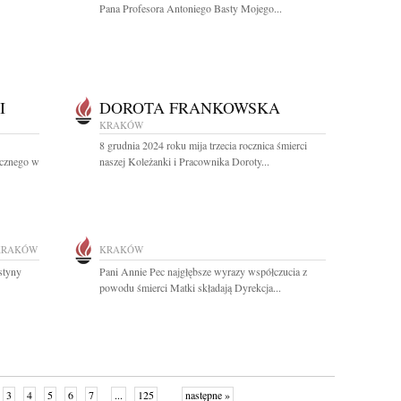
Pana Profesora Antoniego Basty Mojego...
I
DOROTA FRANKOWSKA
KRAKÓW
8 grudnia 2024 roku mija trzecia rocznica śmierci
ecznego w
naszej Koleżanki i Pracownika Doroty...
KRAKÓW
KRAKÓW
styny
Pani Annie Pec najgłębsze wyrazy współczucia z
powodu śmierci Matki składają Dyrekcja...
3
4
5
6
7
...
125
następne »