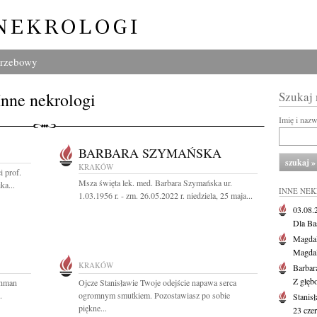
grzebowy
Inne nekrologi
Szukaj
Imię i naz
BARBARA SZYMAŃSKA
KRAKÓW
 prof.
Msza święta lek. med. Barbara Szymańska ur.
ka...
INNE NE
1.03.1956 r. - zm. 26.05.2022 r. niedziela, 25 maja...
03.08
Dla Ba
Magdal
Magdal
KRAKÓW
Barbar
Z głęb
ohman
Ojcze Stanisławie Twoje odejście napawa serca
.
ogromnym smutkiem. Pozostawiasz po sobie
Stanis
piękne...
23 cze