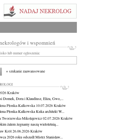
 nekrologów i wspomnień
wisko lub numer ogłoszenia:
+ szukanie zaawansowane
KROLOGI
.2026
Kraków
si Domek, Dora i Klaudiusz, Eliza, Gwo,...
ena Płonka-Kalkowska
10.07.2026
Kraków
ena Płonka-Kalkowska Kuka architekt W...
a Tworzewska-Mikołajewicz
02.07.2026
Kraków
okim żalem żegnamy naszą wieloletnią...
ław Król
26.06.2026
Kraków
rwca 2026 roku odszedł Mistrz Stanisław...