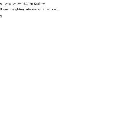
aw Lesia Leś
29.05.2026
Kraków
kiem przyjęliśmy informację o śmierci w...
ej