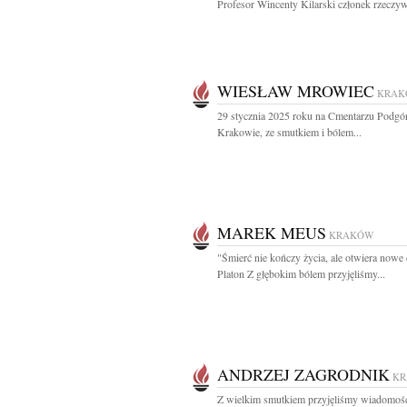
Profesor Wincenty Kilarski członek rzeczywi
WIESŁAW MROWIEC
KRAK
29 stycznia 2025 roku na Cmentarzu Podg
Krakowie, ze smutkiem i bólem...
MAREK MEUS
KRAKÓW
"Śmierć nie kończy życia, ale otwiera nowe 
Platon Z głębokim bólem przyjęliśmy...
ANDRZEJ ZAGRODNIK
K
Z wielkim smutkiem przyjęliśmy wiadomoś