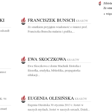
Zdzisł
Ze smut
+ więc
KI
FRANCISZEK BUNSCH
KRAKÓW
Ze smutkiem przyjąłem wiadomość o śmierci prof.
 odszedł
Franciszka Bunscha malarza i grafika,...
EWA SKOCZKOWA
KRAKÓW
Ewa Skoczkowa z domu Machnik filolożka i
filozofka, erudytka, bibliofilka, propagatorka
Janusz
edukacji...
EUGENIA OLESIŃSKA
K: 94
KRAKÓW
Eugenia Olesińska 30 stycznia 2013 r. Jesteś w
 zmarł
naszych myślach, Jesteś w naszych sercach, Dzieli...