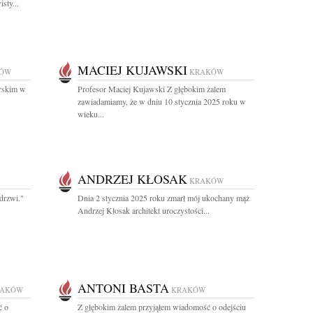
sty...
MACIEJ KUJAWSKI
ÓW
KRAKÓW
órskim w
Profesor Maciej Kujawski Z głębokim żalem
zawiadamiamy, że w dniu 10 stycznia 2025 roku w
wieku...
ANDRZEJ KŁOSAK
KRAKÓW
drzwi."
Dnia 2 stycznia 2025 roku zmarł mój ukochany mąż
Andrzej Kłosak architekt uroczystości...
ANTONI BASTA
RAKÓW
KRAKÓW
ć o
Z głębokim żalem przyjąłem wiadomość o odejściu