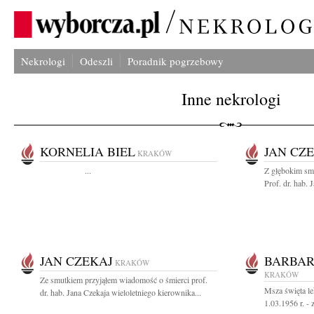
Nekrologi
Odeszli
Poradnik pogrzebowy
Inne nekrologi
KORNELIA BIEL
JAN CZ
KRAKÓW
...
Z głębokim sm
Prof. dr. hab.
JAN CZEKAJ
BARBA
KRAKÓW
KRAKÓW
Ze smutkiem przyjąłem wiadomość o śmierci prof.
Msza święta le
dr. hab. Jana Czekaja wieloletniego kierownika...
1.03.1956 r. - 