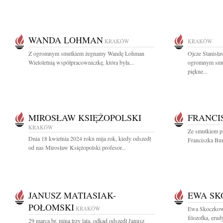
WANDA LOHMAN
KRAKÓW
KRAKÓW
Z ogromnym smutkiem żegnamy Wandę Lohman
Ojcze Stanisła
Wieloletnią współpracowniczkę, która była...
ogromnym smut
piękne...
MIROSŁAW KSIĘŻOPOLSKI
FRANCI
KRAKÓW
Ze smutkiem p
Dnia 18 kwietnia 2024 roku mija rok, kiedy odszedł
Franciszka Buns
od nas Mirosław Księżopolski profesor...
JANUSZ MATIASIAK-
EWA S
POŁOMSKI
KRAKÓW
Ewa Skoczkowa
filozofka, erud
29 marca br. miną trzy lata, odkąd odszedł Janusz