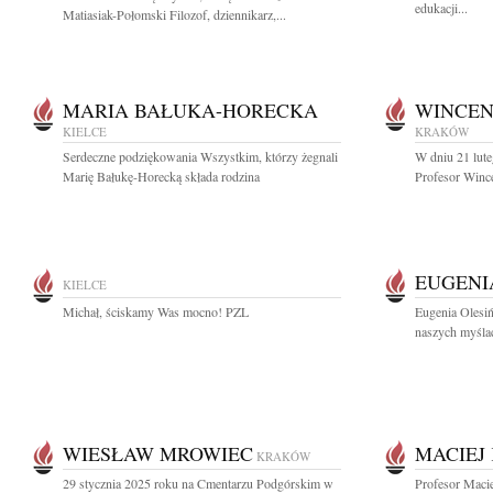
edukacji...
Matiasiak-Połomski Filozof, dziennikarz,...
MARIA BAŁUKA-HORECKA
WINCEN
KIELCE
KRAKÓW
Serdeczne podziękowania Wszystkim, którzy żegnali
W dniu 21 lute
Marię Bałukę-Horecką składa rodzina
Profesor Wince
EUGENI
KIELCE
Michał, ściskamy Was mocno! PZL
Eugenia Olesiń
naszych myślac
WIESŁAW MROWIEC
MACIEJ
KRAKÓW
29 stycznia 2025 roku na Cmentarzu Podgórskim w
Profesor Maci