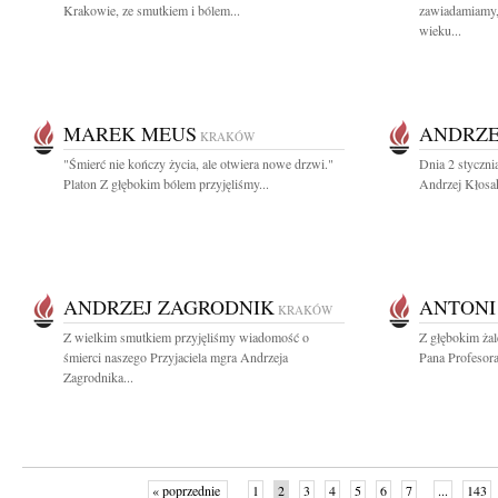
Krakowie, ze smutkiem i bólem...
zawiadamiamy,
wieku...
MAREK MEUS
ANDRZE
KRAKÓW
"Śmierć nie kończy życia, ale otwiera nowe drzwi."
Dnia 2 styczn
Platon Z głębokim bólem przyjęliśmy...
Andrzej Kłosak 
ANDRZEJ ZAGRODNIK
ANTONI
KRAKÓW
Z wielkim smutkiem przyjęliśmy wiadomość o
Z głębokim ża
śmierci naszego Przyjaciela mgra Andrzeja
Pana Profesor
Zagrodnika...
« poprzednie
1
2
3
4
5
6
7
...
143