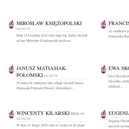
MIROSŁAW KSIĘŻOPOLSKI
FRANCI
KRAKÓW
Ze smutkiem p
Dnia 18 kwietnia 2024 roku mija rok, kiedy odszedł
Franciszka Buns
od nas Mirosław Księżopolski profesor...
JANUSZ MATIASIAK-
EWA S
POŁOMSKI
KRAKÓW
Ewa Skoczkowa
filozofka, erud
29 marca br. miną trzy lata, odkąd odszedł Janusz
edukacji...
Matiasiak-Połomski Filozof, dziennikarz,...
WINCENTY KILARSKI
EUGENI
WIEK: 94
KRAKÓW
Eugenia Olesiń
W dniu 21 lutego 2025 roku w wieku 94 lat zmarł
naszych myślac