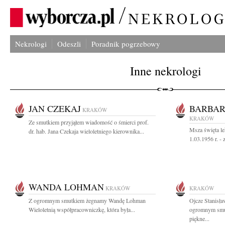
Nekrologi
Odeszli
Poradnik pogrzebowy
Inne nekrologi
JAN CZEKAJ
BARBA
KRAKÓW
KRAKÓW
Ze smutkiem przyjąłem wiadomość o śmierci prof.
Msza święta le
dr. hab. Jana Czekaja wieloletniego kierownika...
1.03.1956 r. - 
WANDA LOHMAN
KRAKÓW
KRAKÓW
Z ogromnym smutkiem żegnamy Wandę Lohman
Ojcze Stanisła
Wieloletnią współpracowniczkę, która była...
ogromnym smut
piękne...