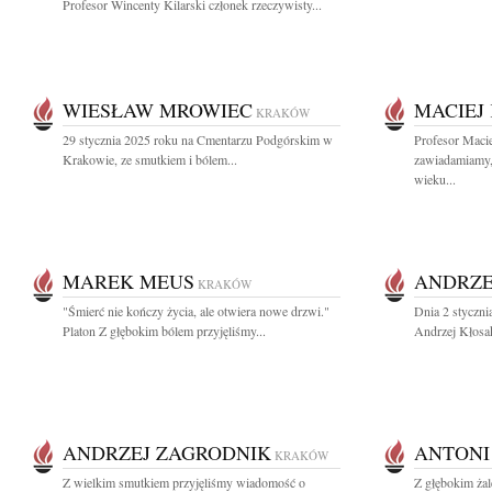
Profesor Wincenty Kilarski członek rzeczywisty...
WIESŁAW MROWIEC
MACIEJ
KRAKÓW
29 stycznia 2025 roku na Cmentarzu Podgórskim w
Profesor Maci
Krakowie, ze smutkiem i bólem...
zawiadamiamy,
wieku...
MAREK MEUS
ANDRZE
KRAKÓW
"Śmierć nie kończy życia, ale otwiera nowe drzwi."
Dnia 2 styczn
Platon Z głębokim bólem przyjęliśmy...
Andrzej Kłosak 
ANDRZEJ ZAGRODNIK
ANTONI
KRAKÓW
Z wielkim smutkiem przyjęliśmy wiadomość o
Z głębokim ża