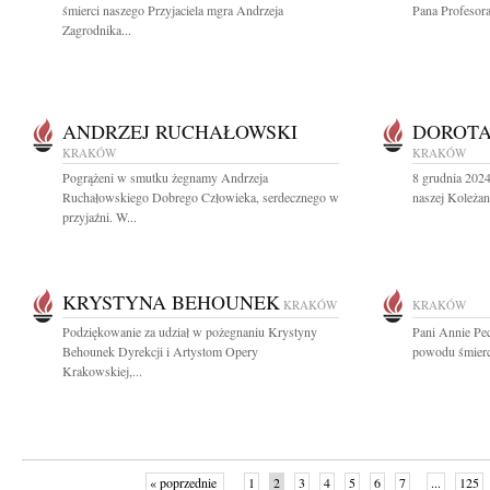
śmierci naszego Przyjaciela mgra Andrzeja
Pana Profesor
Zagrodnika...
ANDRZEJ RUCHAŁOWSKI
DOROT
KRAKÓW
KRAKÓW
Pogrążeni w smutku żegnamy Andrzeja
8 grudnia 2024
Ruchałowskiego Dobrego Człowieka, serdecznego w
naszej Koleżan
przyjaźni. W...
KRYSTYNA BEHOUNEK
KRAKÓW
KRAKÓW
Podziękowanie za udział w pożegnaniu Krystyny
Pani Annie Pec
Behounek Dyrekcji i Artystom Opery
powodu śmierci
Krakowskiej,...
« poprzednie
1
2
3
4
5
6
7
...
125