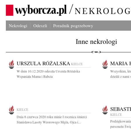
Nekrologi
Odeszli
Poradnik pogrzebowy
Inne nekrologi
URSZULA RÓŻALSKA
MARIA 
KIELCE
W dniu 10.12.2020 odeszła Urszula Różalska
Wszystkim, któ
Wspaniała Mama i Babcia
dzielili z nami 
SEBAST
KIELCE
KIELCE
Dnia 8 czerwca 2020 roku minie I rocznica śmierci
Podziękowania 
Stanisława Lasoty Wzorowego Męża, Ojca i...
personelu Świ