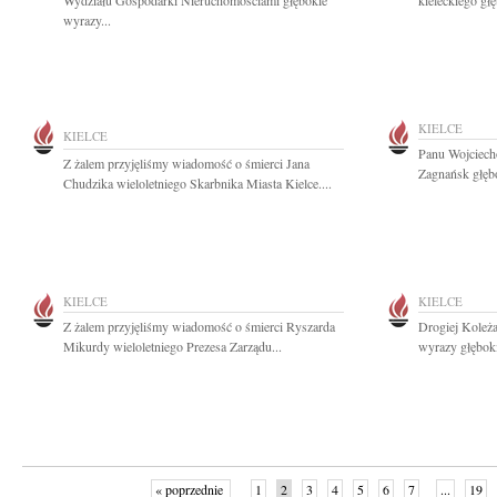
Wydziału Gospodarki Nieruchomościami głębokie
kieleckiego gł
wyrazy...
KIELCE
KIELCE
Panu Wojciech
Z żalem przyjęliśmy wiadomość o śmierci Jana
Zagnańsk głębo
Chudzika wieloletniego Skarbnika Miasta Kielce....
KIELCE
KIELCE
Z żalem przyjęliśmy wiadomość o śmierci Ryszarda
Drogiej Koleż
Mikurdy wieloletniego Prezesa Zarządu...
wyrazy głębok
« poprzednie
1
2
3
4
5
6
7
...
19