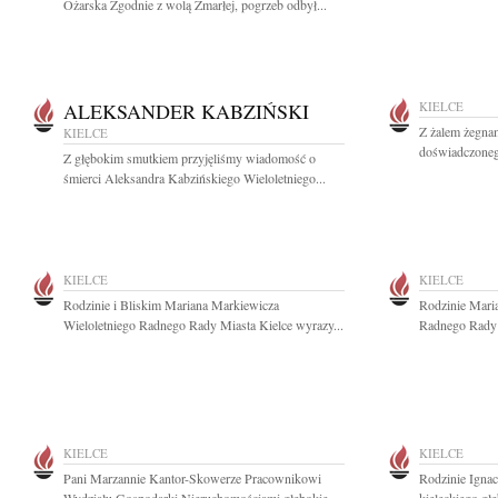
Ożarska Zgodnie z wolą Zmarłej, pogrzeb odbył...
ALEKSANDER KABZIŃSKI
KIELCE
Z żalem żegna
KIELCE
doświadczonego
Z głębokim smutkiem przyjęliśmy wiadomość o
śmierci Aleksandra Kabzińskiego Wieloletniego...
KIELCE
KIELCE
Rodzinie i Bliskim Mariana Markiewicza
Rodzinie Mari
Wieloletniego Radnego Rady Miasta Kielce wyrazy...
Radnego Rady M
KIELCE
KIELCE
Pani Marzannie Kantor-Skowerze Pracownikowi
Rodzinie Igna