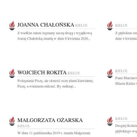
JOANNA CHAŁOŃSKA
KIELCE
KIELCE
Z wielkim żalem żegnamy naszą drogą i wyjątkową
Z głębokim sm
Joasię Chałońską zmarłą w dniu 8 kwietnia 2020...
dniu 4 kwietnia
WOJCIECH ROKITA
KIELCE
KIELCE
Panu Marcino
Pożegnanie Piszę, ale słoność oczu plami klawiaturę.
Miasta Kielce 
Piszę, a winienem milczeć. By uniknąć...
MAŁGORZATA OŻARSKA
KIELCE
Drogiej Koleż
KIELCE
głębokiego wsp
W dniu 11 października 2019 r. zmarła Małgorzata