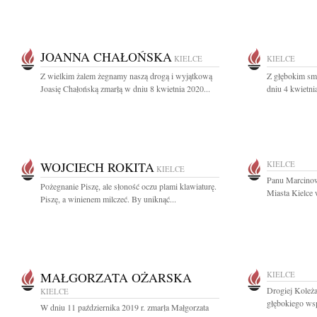
JOANNA CHAŁOŃSKA
KIELCE
KIELCE
Z wielkim żalem żegnamy naszą drogą i wyjątkową
Z głębokim sm
Joasię Chałońską zmarłą w dniu 8 kwietnia 2020...
dniu 4 kwietnia
WOJCIECH ROKITA
KIELCE
KIELCE
Panu Marcino
Pożegnanie Piszę, ale słoność oczu plami klawiaturę.
Miasta Kielce 
Piszę, a winienem milczeć. By uniknąć...
MAŁGORZATA OŻARSKA
KIELCE
Drogiej Koleż
KIELCE
głębokiego wsp
W dniu 11 października 2019 r. zmarła Małgorzata