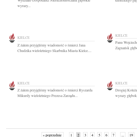
Wydziału Gospodarki Nieruchomościami głębokie
kieleckiego gł
wyrazy...
KIELCE
KIELCE
Panu Wojciech
Z żalem przyjęliśmy wiadomość o śmierci Jana
Zagnańsk głębo
Chudzika wieloletniego Skarbnika Miasta Kielce....
KIELCE
KIELCE
Z żalem przyjęliśmy wiadomość o śmierci Ryszarda
Drogiej Koleż
Mikurdy wieloletniego Prezesa Zarządu...
wyrazy głębok
« poprzednie
1
2
3
4
5
6
7
...
19