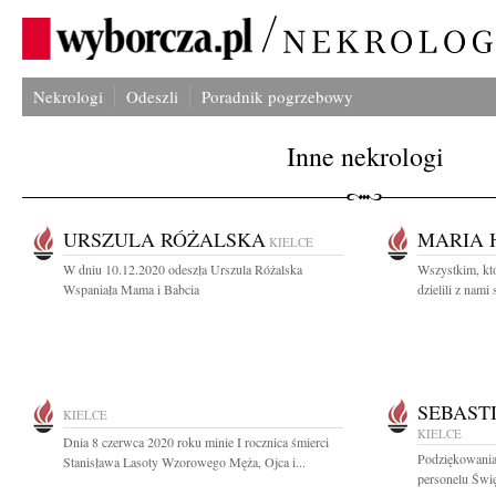
Nekrologi
Odeszli
Poradnik pogrzebowy
Inne nekrologi
URSZULA RÓŻALSKA
MARIA 
KIELCE
W dniu 10.12.2020 odeszła Urszula Różalska
Wszystkim, któ
Wspaniała Mama i Babcia
dzielili z nami 
SEBAST
KIELCE
KIELCE
Dnia 8 czerwca 2020 roku minie I rocznica śmierci
Podziękowania 
Stanisława Lasoty Wzorowego Męża, Ojca i...
personelu Świ