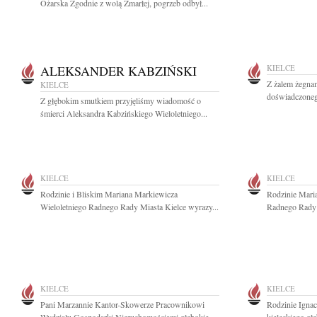
Ożarska Zgodnie z wolą Zmarłej, pogrzeb odbył...
ALEKSANDER KABZIŃSKI
KIELCE
Z żalem żegna
KIELCE
doświadczonego
Z głębokim smutkiem przyjęliśmy wiadomość o
śmierci Aleksandra Kabzińskiego Wieloletniego...
KIELCE
KIELCE
Rodzinie i Bliskim Mariana Markiewicza
Rodzinie Mari
Wieloletniego Radnego Rady Miasta Kielce wyrazy...
Radnego Rady M
KIELCE
KIELCE
Pani Marzannie Kantor-Skowerze Pracownikowi
Rodzinie Igna