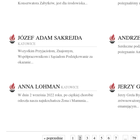
Konserwatora Zabytków, jest dla środowiska...
pożegnaliśmy n
JÓZEF ADAM SAKREJDA
ANDRZE
KATOWICE
Serdeczne podz
Wszystkim Przyjaciołom, Znajomym,
pożegnaniu An
Współpracownikom i Sąsiadom Podziękowanie za
okazanie...
ANNA LOHMAN
JERZY 
KATOWICE
W dniu 2 września 2022 roku, po ciężkiej chorobie
Jerzy Grela B
odeszła nasza najukochańsza Żona i Mamunia...
zrównoważon
emanującym...
« poprzednie
1
2
3
4
5
6
7
...
79