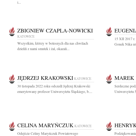
i...
ZBIGNIEW CZAPLA-NOWICKI
EUGENI
KATOWICE
15 XII 2017 r.
Wszystkim, którzy w bolesnych dla nas chwilach
Gonek Nika ur.
dzielili z nami smutek i żal, okazali...
JĘDRZEJ KRAKOWSKI
MAREK 
KATOWICE
30 listopada 2022 roku odszedł Jędrzej Krakowski
Serdeczne pod
emerytowany profesor Uniwersytetu Śląskiego, b....
Uniwersytetu Ś
CELINA MARYŃCZUK
HENRY
KATOWICE
Odejście Celiny Maryńczuk Powiatowego
Podziękowanie 