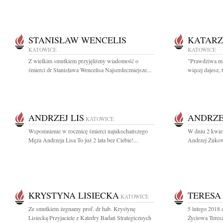
STANISŁAW WENCELIS
KATAR
KATOWICE
KATOWICE
Z wielkim smutkiem przyjęliśmy wiadomość o
"Prawdziwa mił
śmierci dr Stanisława Wencelisa Najserdeczniejsze...
więcej dajesz, t
ANDRZEJ LIS
ANDRZE
KATOWICE
Wspomnienie w rocznicę śmierci najukochańszego
W dniu 2 kwiet
Męża Andrzeja Lisa To już 2 lata bez Ciebie!...
Andrzej Żukow
KRYSTYNA LISIECKA
TERESA
KATOWICE
Ze smutkiem żegnamy prof. dr hab. Krystynę
5 lutego 2018 
Lisiecką Przyjaciele z Katedry Badań Strategicznych
Życiowa Teresa 