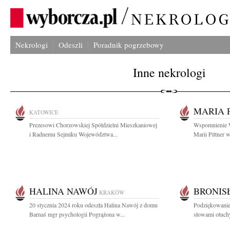
Nekrologi
Odeszli
Poradnik pogrzebowy
Inne nekrologi
MARIA 
KATOWICE
Prezesowi Chorzowskiej Spółdzielni Mieszkaniowej
Wspomnienie Wł
i Radnemu Sejmiku Województwa...
Marii Pittner w
HALINA NAWÓJ
BRONIS
KRAKÓW
20 stycznia 2024 roku odeszła Halina Nawój z domu
Podziękowanie
Barnaś mgr psychologii Pogrążona w...
słowami otuchy 