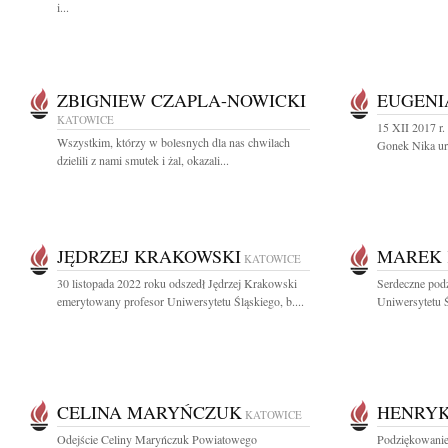
i...
ZBIGNIEW CZAPLA-NOWICKI
EUGENI
KATOWICE
15 XII 2017 r.
Wszystkim, którzy w bolesnych dla nas chwilach
Gonek Nika ur.
dzielili z nami smutek i żal, okazali...
JĘDRZEJ KRAKOWSKI
MAREK 
KATOWICE
30 listopada 2022 roku odszedł Jędrzej Krakowski
Serdeczne pod
emerytowany profesor Uniwersytetu Śląskiego, b....
Uniwersytetu Ś
CELINA MARYŃCZUK
HENRY
KATOWICE
Odejście Celiny Maryńczuk Powiatowego
Podziękowanie 