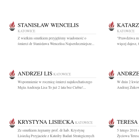
STANISŁAW WENCELIS
KATAR
KATOWICE
KATOWICE
Z wielkim smutkiem przyjęliśmy wiadomość o
"Prawdziwa mił
śmierci dr Stanisława Wencelisa Najserdeczniejsze...
więcej dajesz, t
ANDRZEJ LIS
ANDRZE
KATOWICE
Wspomnienie w rocznicę śmierci najukochańszego
W dniu 2 kwiet
Męża Andrzeja Lisa To już 2 lata bez Ciebie!...
Andrzej Żukow
KRYSTYNA LISIECKA
TERESA
KATOWICE
Ze smutkiem żegnamy prof. dr hab. Krystynę
5 lutego 2018 
Lisiecką Przyjaciele z Katedry Badań Strategicznych
Życiowa Teresa 