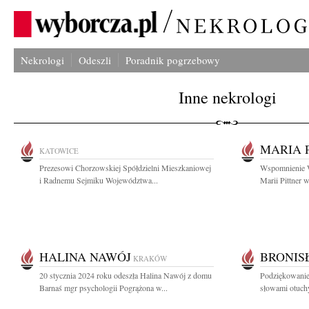
Nekrologi
Odeszli
Poradnik pogrzebowy
Inne nekrologi
MARIA 
KATOWICE
Prezesowi Chorzowskiej Spółdzielni Mieszkaniowej
Wspomnienie Wł
i Radnemu Sejmiku Województwa...
Marii Pittner w
HALINA NAWÓJ
BRONIS
KRAKÓW
20 stycznia 2024 roku odeszła Halina Nawój z domu
Podziękowanie
Barnaś mgr psychologii Pogrążona w...
słowami otuchy 