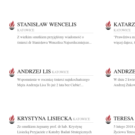
STANISŁAW WENCELIS
KATAR
KATOWICE
KATOWICE
Z wielkim smutkiem przyjęliśmy wiadomość o
"Prawdziwa mił
śmierci dr Stanisława Wencelisa Najserdeczniejsze...
więcej dajesz, t
ANDRZEJ LIS
ANDRZE
KATOWICE
Wspomnienie w rocznicę śmierci najukochańszego
W dniu 2 kwiet
Męża Andrzeja Lisa To już 2 lata bez Ciebie!...
Andrzej Żukow
KRYSTYNA LISIECKA
TERESA
KATOWICE
Ze smutkiem żegnamy prof. dr hab. Krystynę
5 lutego 2018 
Lisiecką Przyjaciele z Katedry Badań Strategicznych
Życiowa Teresa 