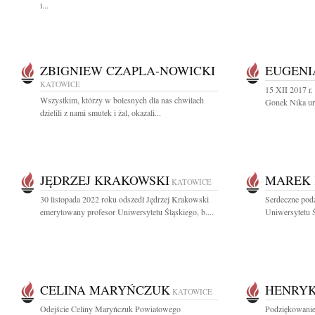
i...
ZBIGNIEW CZAPLA-NOWICKI
EUGENI
KATOWICE
15 XII 2017 r.
Wszystkim, którzy w bolesnych dla nas chwilach
Gonek Nika ur.
dzielili z nami smutek i żal, okazali...
JĘDRZEJ KRAKOWSKI
MAREK 
KATOWICE
30 listopada 2022 roku odszedł Jędrzej Krakowski
Serdeczne pod
emerytowany profesor Uniwersytetu Śląskiego, b....
Uniwersytetu Ś
CELINA MARYŃCZUK
HENRY
KATOWICE
Odejście Celiny Maryńczuk Powiatowego
Podziękowanie 