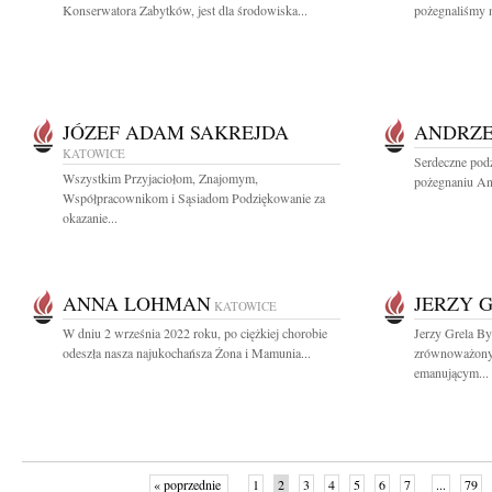
Konserwatora Zabytków, jest dla środowiska...
pożegnaliśmy n
JÓZEF ADAM SAKREJDA
ANDRZE
KATOWICE
Serdeczne podz
Wszystkim Przyjaciołom, Znajomym,
pożegnaniu An
Współpracownikom i Sąsiadom Podziękowanie za
okazanie...
ANNA LOHMAN
JERZY 
KATOWICE
W dniu 2 września 2022 roku, po ciężkiej chorobie
Jerzy Grela B
odeszła nasza najukochańsza Żona i Mamunia...
zrównoważon
emanującym...
« poprzednie
1
2
3
4
5
6
7
...
79