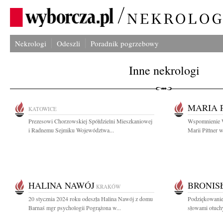
Nekrologi
Odeszli
Poradnik pogrzebowy
Inne nekrologi
MARIA 
KATOWICE
Prezesowi Chorzowskiej Spółdzielni Mieszkaniowej
Wspomnienie Wł
i Radnemu Sejmiku Województwa...
Marii Pittner w
HALINA NAWÓJ
BRONIS
KRAKÓW
20 stycznia 2024 roku odeszła Halina Nawój z domu
Podziękowanie
Barnaś mgr psychologii Pogrążona w...
słowami otuchy 